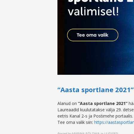
“Aasta sportlane 2021
Alanud on
“Aasta sportlane 2021”
hää
Laureaadid kuulutatakse välja 29. detse
eetris Kanal 2-s ja Postimehe portaalis.
Tee oma valik siin:
https://aastasportla
Posted by
MARINA PÕLDMA
in
UUDISED