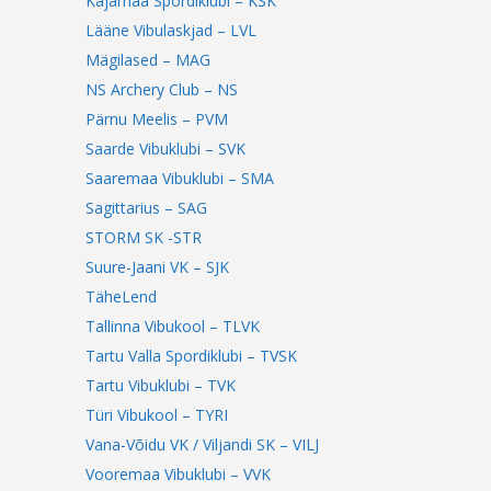
Kajamaa Spordiklubi – KSK
Lääne Vibulaskjad – LVL
Mägilased – MAG
NS Archery Club – NS
Pärnu Meelis – PVM
Saarde Vibuklubi – SVK
Saaremaa Vibuklubi – SMA
Sagittarius – SAG
STORM SK -STR
Suure-Jaani VK – SJK
TäheLend
Tallinna Vibukool – TLVK
Tartu Valla Spordiklubi – TVSK
Tartu Vibuklubi – TVK
Türi Vibukool – TYRI
Vana-Võidu VK / Viljandi SK – VILJ
Vooremaa Vibuklubi – VVK