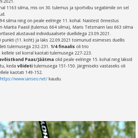
09.2021.
hal 1163 silma, mis on 30. tulemus ja sportvibu segatiimile on sel
ud.
694 silma ning on peale eelringe 11. kohal. Naistest õnnestus
i-Marita Paasil (tulemus 664 silma), Maris Tetsmann lasi 663 silma
ortlased alustavad individuaalsete duellidega 23.09.2021.
 punkti (11. koht) ja läks 22.09.2021 toimunud esimeses duellis
deti tulemusega 232-231.
1/4 finaalis
oli trio
, kellele sel korral kaotati tulemusega 227-223.
gavõistkond Paas/Jäätma
olid peale eelringe 15. kohal ning läksid
stu, keda
võideti
tulemusega 151-150. Järgmiseks vastaseks oli
ellele kaotati 149-152.
https://www.ianseo.net/
kaudu.