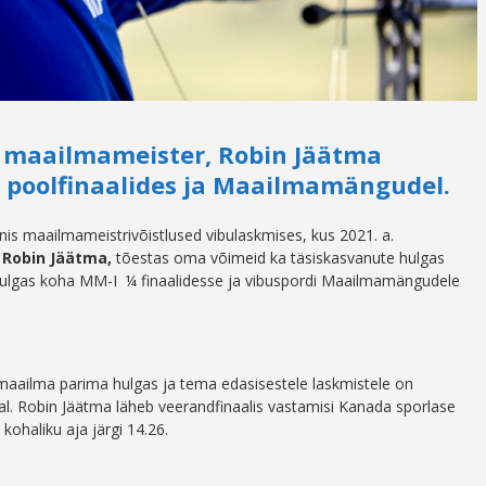
 maailmameister, Robin Jäätma
 poolfinaalides ja Maailmamängudel.
is maailmameistrivõistlused vibulaskmises, kus 2021. a.
,
Robin Jäätma,
tõestas oma võimeid ka täsiskasvanute hulgas
hulgas koha MM-I ¼ finaalidesse ja vibuspordi Maailmamängudele
maailma parima hulgas ja tema edasisestele laskmistele on
al. Robin Jäätma läheb veerandfinaalis vastamisi Kanada sporlase
kohaliku aja järgi 14.26.