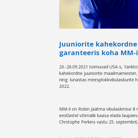
Juuniorite kahekordne
garanteeris koha MM-i
20.-26.09.2021 toimuvad USA-s, Yankton
kahekordne juuniorite maailmameister
ning lunastas meesplokkvibulaskurite 
2022.
MM-il on Robin Jäätma vibulaskmise 8 
eestlastel võimalik kaasa elada laupäev
Chrstophe Perkins vastu 25. septembril, 