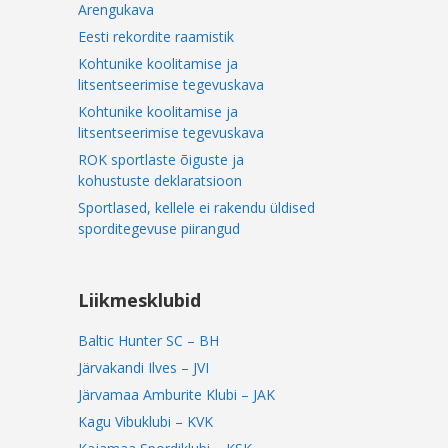
Arengukava
Eesti rekordite raamistik
Kohtunike koolitamise ja
litsentseerimise tegevuskava
Kohtunike koolitamise ja
litsentseerimise tegevuskava
ROK sportlaste õiguste ja
kohustuste deklaratsioon
Sportlased, kellele ei rakendu üldised
sporditegevuse piirangud
Liikmesklubid
Baltic Hunter SC – BH
Järvakandi Ilves – JVI
Järvamaa Amburite Klubi – JAK
Kagu Vibuklubi – KVK