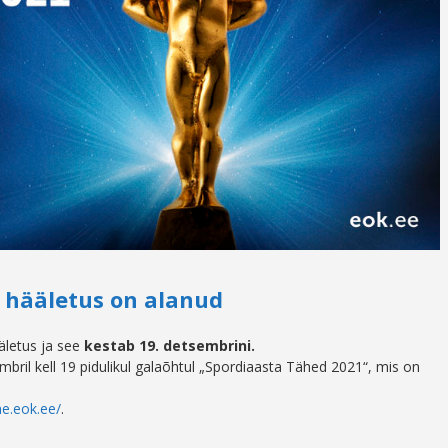
” hääletus on alanud
letus ja see
kestab 19. detsembrini.
mbril kell 19 pidulikul galaõhtul „Spordiaasta Tähed 2021“, mis on
ne.eok.ee/
.