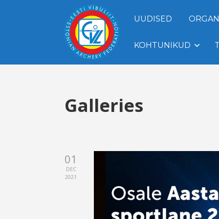
UUDISED
ORGAN
KOHTUNIKUD
Galleries
01
DEC
2021