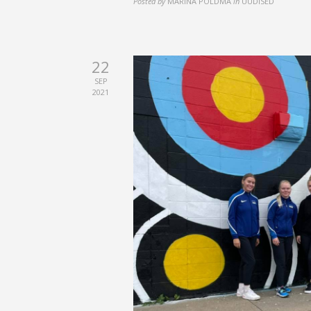
Posted by
MARINA PÕLDMA
in
UUDISED
22
SEP
2021