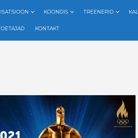
ISATSIOON
KOONDIS
TREENERID
KA
TOETAJAD
KONTAKT