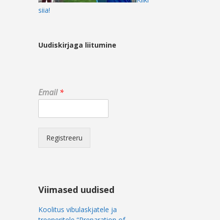
siia!
Uudiskirjaga liitumine
E
Email
*
m
a
i
l
*
Registreeru
*
Viimased uudised
Koolitus vibulaskjatele ja
treeneritele “Preparation of