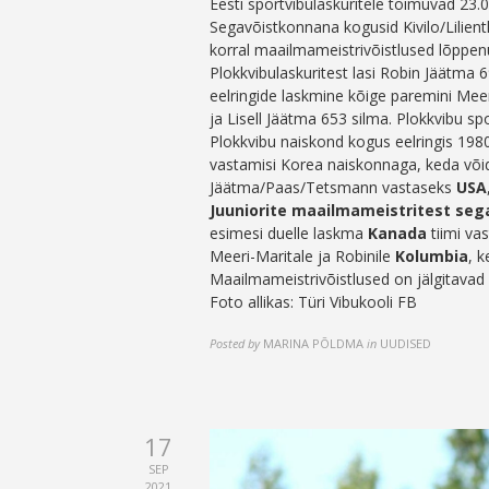
Eesti sportvibulaskuritele toimuvad 23.
Segavõistkonnana kogusid Kivilo/Lilient
korral maailmameistrivõistlused lõppen
Plokkvibulaskuritest lasi Robin Jäätma 
eelringide laskmine kõige paremini Meer
ja Lisell Jäätma 653 silma. Plokkvibu sp
Plokkvibu naiskond kogus eelringis 1980
vastamisi Korea naiskonnaga, keda või
Jäätma/Paas/Tetsmann vastaseks
USA
Juuniorite maailmameistritest se
esimesi duelle laskma
Kanada
tiimi va
Meeri-Maritale ja Robinile
Kolumbia
, k
Maailmameistrivõistlused on jälgitavad
Foto allikas: Türi Vibukooli FB
Posted by
MARINA PÕLDMA
in
UUDISED
17
SEP
2021