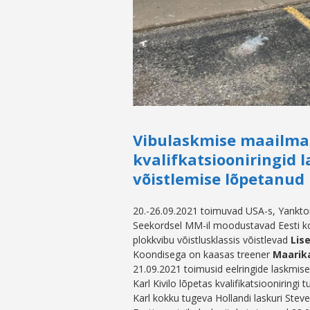
Vibulaskmise maailmam
kvalifkatsiooniringid 
võistlemise lõpetanud
20.-26.09.2021 toimuvad USA-s, Yankton
Seekordsel MM-il moodustavad Eesti ko
plokkvibu võistlusklassis võistlevad
Lis
Koondisega on kaasas treener
Maarik
21.09.2021 toimusid eelringide laskmised 
Karl Kivilo lõpetas kvalifikatsiooniringi
Karl kokku tugeva Hollandi laskuri Stev