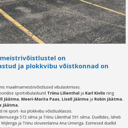
eistrivõistlustel on
lastud ja plokkvibu võistkonnad on
is maailmameistrivõistlused vibulaskmises.
ondise sportvibulaskurid
Triinu Lilienthal
ja
Karl Kivilo
ning
ell Jäätma
,
Meeri-Marita Paas
,
Lisell Jäätma
ja
Robin Jäätma.
a Jäätma.
nii sport- kui plokkvibu võistlusklassis.
 tulemusega 572 silma ja Triinu Lilienthal 591 silma. Duellides, läheb
e Wijleriga ja Triinu sloveenlanna Ana Umeriga. Esimesed duellid