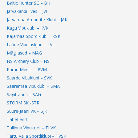
Baltic Hunter SC – BH
Järvakandi Ilves – JVI
Järvamaa Amburite Klubi – JAK
Kagu Vibuklubi – KVK
Kajamaa Spordiklubi – KSK
Lääne Vibulaskjad – LVL
Mägilased – MAG
NS Archery Club – NS
Pärnu Meelis – PVM
Saarde Vibuklubi – SVK
Saaremaa Vibuklubi – SMA
Sagittarius – SAG
STORM SK -STR
Suure-Jaani VK – SJK
TäheLend
Tallinna Vibukool – TLVK
Tartu Valla Spordiklubi – TVSK