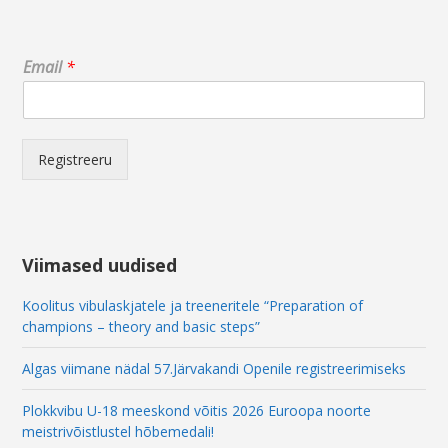
E
Email
*
m
a
i
l
*
Registreeru
E
m
a
i
l
Viimased uudised
Koolitus vibulaskjatele ja treeneritele “Preparation of
champions – theory and basic steps”
Algas viimane nädal 57.Järvakandi Openile registreerimiseks
Plokkvibu U-18 meeskond võitis 2026 Euroopa noorte
meistrivõistlustel hõbemedali!