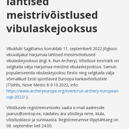
lahtised
meistrivõistlused
vibulaskejooksus
Vibuklubi Sagittarius korraldab 11. septemberil 2022 Jõgisoo
vibuväljakul Harjumaa lahtised meistrivõistlused
vibulaskejooksus (ingl. k. Run-Archery). Võistluse eesmärk on
selgitada välja Harjumaa meistrid vibulaskejooksus. Samuti
populariseerida vibulaskejooksu Eestis ning selgitada välja
võimalikud Eesti sportlased Euroopa karikavõistlustele
(Tšehhi, Nove Mesto 8-9.10.2022, info:
https://www.archeryeurope.org/event/run-archery-european-
cup-2022/
).
Võistlusele registreerumiseks saata e-mail aadressile
jaanus@zentop.ee, näidates ära võistleja nime, klubi,
võistlusklassi ja sünniaasta. Registreerumise lõpptähtaeg on
08. september kell 24.00.