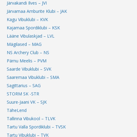
Järvakandi Ilves – JVI
Järvamaa Amburite Klubi – JAK
Kagu Vibuklubi – KVK
Kajamaa Spordiklubi – KSK
Lääne Vibulaskjad – LVL
Mägilased – MAG
NS Archery Club – NS
Pärnu Meelis – PVM
Saarde Vibuklubi – SVK
Saaremaa Vibuklubi – SMA
Sagittarius – SAG
STORM SK -STR
Suure-Jaani VK – SJK
TäheLend
Tallinna Vibukool – TLVK
Tartu Valla Spordiklubi – TVSK
Tartu Vibuklubi – TVK