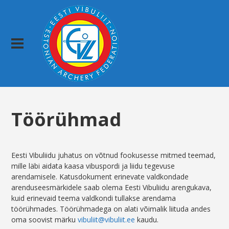
Töörühmad
Eesti Vibuliidu juhatus on võtnud fookusesse mitmed teemad,
mille läbi aidata kaasa vibuspordi ja liidu tegevuse
arendamisele. Katusdokument erinevate valdkondade
arenduseesmärkidele saab olema Eesti Vibuliidu arengukava,
kuid erinevaid teema valdkondi tullakse arendama
töörühmades. Töörühmadega on alati võimalik liituda andes
oma soovist märku
vibuliit@vibuliit.ee
kaudu.