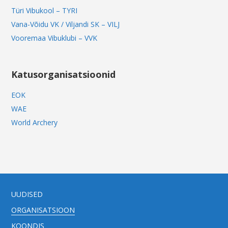
Türi Vibukool – TYRI
Vana-Võidu VK / Viljandi SK – VILJ
Vooremaa Vibuklubi – VVK
Katusorganisatsioonid
EOK
WAE
World Archery
UUDISED
ORGANISATSIOON
KOONDIS