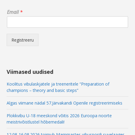
*
Email
*
E
m
a
i
l
Registreeru
*
Viimased uudised
Koolitus vibulaskjatele ja treeneritele “Preparation of
champions – theory and basic steps”
Algas viimane nädal 57.Järvakandi Openile registreerimiseks
Plokkvibu U-18 meeskond võitis 2026 Euroopa noorte
meistrivõistlustel hõbemedali!
12.08-16.08.2026 toimub Mammastes vibuspordi suvelaager –