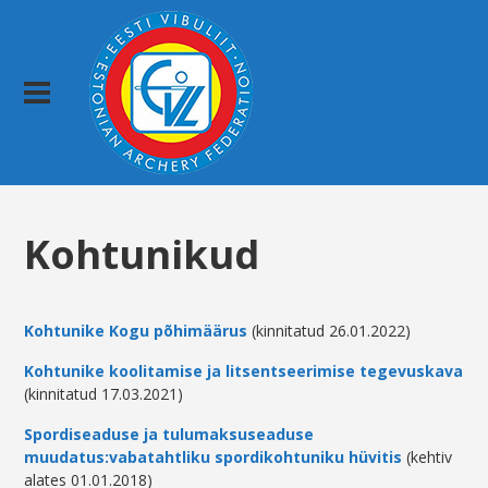
Kohtunikud
Kohtunike Kogu põhimäärus
(kinnitatud 26.01.2022)
Kohtunike koolitamise ja litsentseerimise tegevuskava
(kinnitatud 17.03.2021)
Spordiseaduse ja tulumaksuseaduse
muudatus:vabatahtliku spordikohtuniku hüvitis
(kehtiv
alates 01.01.2018)