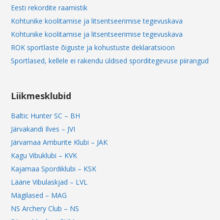
Eesti rekordite raamistik
Kohtunike koolitamise ja litsentseerimise tegevuskava
Kohtunike koolitamise ja litsentseerimise tegevuskava
ROK sportlaste õiguste ja kohustuste deklaratsioon
Sportlased, kellele ei rakendu üldised sporditegevuse piirangud
Liikmesklubid
Baltic Hunter SC – BH
Järvakandi Ilves – JVI
Järvamaa Amburite Klubi – JAK
Kagu Vibuklubi – KVK
Kajamaa Spordiklubi – KSK
Lääne Vibulaskjad – LVL
Mägilased – MAG
NS Archery Club – NS