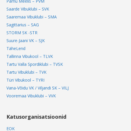
Pärnu Meelis – PVM
Saarde Vibuklubi – SVK
Saaremaa Vibuklubi – SMA
Sagittarius – SAG
STORM SK -STR
Suure-Jaani VK – SJK
TäheLend
Tallinna Vibukool – TLVK
Tartu Valla Spordiklubi – TVSK
Tartu Vibuklubi – TVK
Türi Vibukool – TYRI
Vana-Võidu VK / Viljandi SK – VILJ
Vooremaa Vibuklubi – VVK
Katusorganisatsioonid
EOK