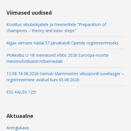
i
l
Viimased uudised
Koolitus vibulaskjatele ja treeneritele “Preparation of
champions – theory and basic steps”
Algas viimane nädal 57.Järvakandi Openile registreerimiseks
Plokkvibu U-18 meeskond võitis 2026 Euroopa noorte
meistrivõistlustel hõbemedali!
12.08-16.08.2026 toimub Mammastes vibuspordi suvelaager –
registreerimine avatud kuni 05.08.2026
ESS KALEV 125!
Aktuaalne
Arengukava