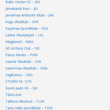
Baltic Hunter SC – BH
Järvakandi Ilves – JVI
Järvamaa Amburite Klubi – JAK
Kagu Vibuklubi – KVK
Kajamaa Spordiklubi – KSK
Lääne Vibulaskjad – LVL
Mägilased – MAG
NS Archery Club – NS
Pärnu Meelis – PVM
Saarde Vibuklubi – SVK
Saaremaa Vibuklubi – SMA
Sagittarius – SAG
STORM SK -STR
Suure-Jaani VK – SJK
TäheLend
Tallinna Vibukool – TLVK
Tartu Valla Spordiklubi – TVSK