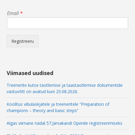
*
Email
*
E
m
a
i
l
Registreeru
*
Viimased uudised
Treenerite kutse taotlemise ja taastaotlemise dokumentide
vastuvõtt on avatud kuni 25.08.2026.
Koolitus vibulaskjatele ja treeneritele “Preparation of
champions – theory and basic steps”
Algas viimane nädal 57.Järvakandi Openile registreerimiseks