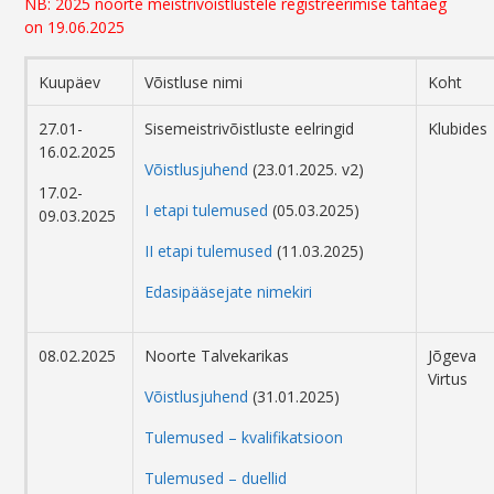
NB: 2025 noorte meistrivõistlustele registreerimise tähtaeg
on 19.06.2025
Kuupäev
Võistluse nimi
Koht
27.01-
Sisemeistrivõistluste eelringid
Klubides
16.02.2025
Võistlusjuhend
(23.01.2025. v2)
17.02-
I etapi tulemused
(05.03.2025)
09.03.2025
II etapi tulemused
(11.03.2025)
Edasipääsejate nimekiri
08.02.2025
Noorte Talvekarikas
Jõgeva
Virtus
Võistlusjuhend
(31.01.2025)
Tulemused – kvalifikatsioon
Tulemused – duellid