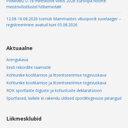
Plokkvibu U-18 meeskond võitis 2026 Euroopa noorte
meistrivõistlustel hõbemedali!
12.08-16.08.2026 toimub Mammastes vibuspordi suvelaager –
registreerimine avatud kuni 05.08.2026
Aktuaalne
Arengukava
Eesti rekordite raamistik
Kohtunike koolitamise ja litsentseerimise tegevuskava
Kohtunike koolitamise ja litsentseerimise tegevuskava
ROK sportlaste õiguste ja kohustuste deklaratsioon
Sportlased, kellele ei rakendu üldised sporditegevuse piirangud
Liikmesklubid