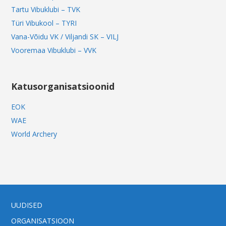
Tartu Vibuklubi – TVK
Türi Vibukool – TYRI
Vana-Võidu VK / Viljandi SK – VILJ
Vooremaa Vibuklubi – VVK
Katusorganisatsioonid
EOK
WAE
World Archery
UUDISED
ORGANISATSIOON