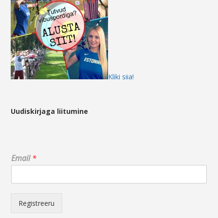
Kliki siia!
Uudiskirjaga liitumine
E
Email
*
m
a
i
l
E
Registreeru
m