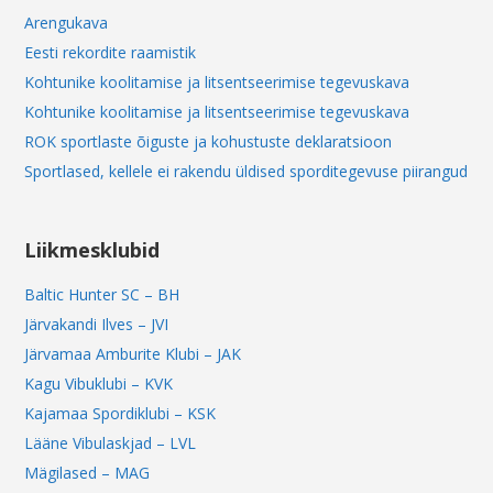
Arengukava
Eesti rekordite raamistik
Kohtunike koolitamise ja litsentseerimise tegevuskava
Kohtunike koolitamise ja litsentseerimise tegevuskava
ROK sportlaste õiguste ja kohustuste deklaratsioon
Sportlased, kellele ei rakendu üldised sporditegevuse piirangud
Liikmesklubid
Baltic Hunter SC – BH
Järvakandi Ilves – JVI
Järvamaa Amburite Klubi – JAK
Kagu Vibuklubi – KVK
Kajamaa Spordiklubi – KSK
Lääne Vibulaskjad – LVL
Mägilased – MAG