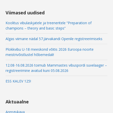
a
i
l
Viimased uudised
Koolitus vibulaskjatele ja treeneritele “Preparation of
champions – theory and basic steps”
Algas viimane nädal 57.Järvakandi Openile registreerimiseks
Plokkvibu U-18 meeskond võitis 2026 Euroopa noorte
meistrivõistlustel hõbemedali!
12.08-16.08.2026 toimub Mammastes vibuspordi suvelaager –
registreerimine avatud kuni 05.08.2026
ESS KALEV 125!
Aktuaalne
Arengukava