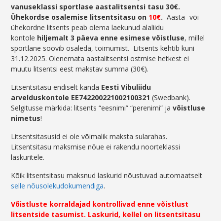
vanuseklassi sportlase aastalitsentsi tasu 30€.
Ühekordse osalemise litsentsitasu on
10€
.
Aasta- või
ühekordne litsents peab olema laekunud alaliidu
kontole
hiljemalt 3 päeva enne esimese võistluse
, millel
sportlane soovib osaleda, toimumist. Litsents kehtib kuni
31.12.2025. Olenemata aastalitsentsi ostmise hetkest ei
muutu litsentsi eest makstav summa (30€).
Litsentsitasu endiselt kanda
Eesti Vibuliidu
arvelduskontole EE742200221002100321
(Swedbank).
Selgitusse märkida: litsents “eesnimi” “perenimi” ja
võistluse
nimetus
!
Litsentsitasusid ei ole võimalik maksta sularahas.
Litsentsitasu maksmise nõue ei rakendu noorteklassi
laskuritele.
Kõik litsentsitasu maksnud laskurid nõustuvad automaatselt
selle nõusolekudokumendiga
.
Võistluste korraldajad kontrollivad enne võistlust
litsentside tasumist. Laskurid, kellel on litsentsitasu