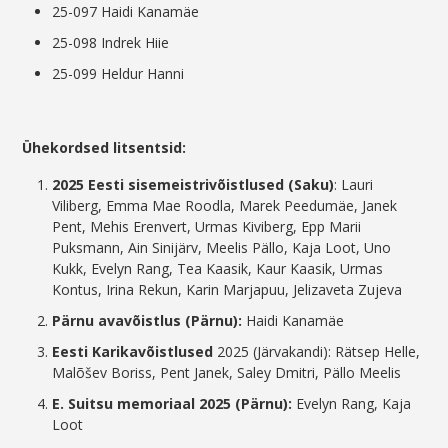
25-097 Haidi Kanamäe
25-098 Indrek Hiie
25-099 Heldur Hanni
Ühekordsed litsentsid:
2025 Eesti sisemeistrivõistlused (Saku)
: Lauri
Viliberg, Emma Mae Roodla, Marek Peedumäe, Janek
Pent, Mehis Erenvert, Urmas Kiviberg, Epp Marii
Puksmann, Ain Sinijärv, Meelis Pällo, Kaja Loot, Uno
Kukk, Evelyn Rang, Tea Kaasik, Kaur Kaasik, Urmas
Kontus, Irina Rekun, Karin Marjapuu, Jelizaveta Zujeva
Pärnu avavõistlus (Pärnu):
Haidi Kanamäe
Eesti Karikavõistlused
2025 (Järvakandi): Rätsep Helle,
Malõšev Boriss, Pent Janek, Saley Dmitri, Pällo Meelis
E. Suitsu memoriaal 2025 (Pärnu):
Evelyn Rang, Kaja
Loot