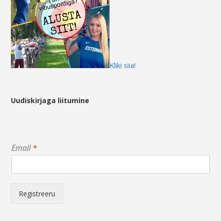
Kliki siia!
Uudiskirjaga liitumine
E
Email
*
m
a
i
l
*
Registreeru
E
m