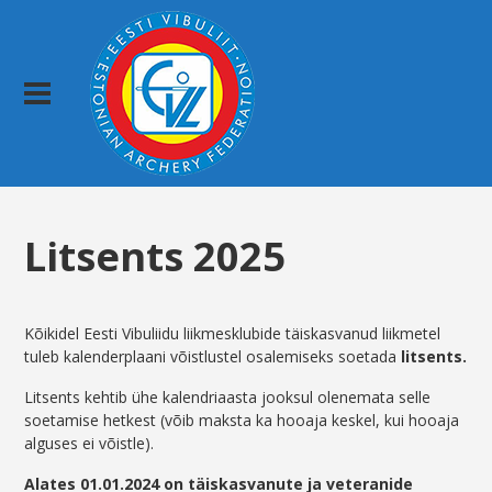
Litsents 2025
Kõikidel Eesti Vibuliidu liikmesklubide täiskasvanud liikmetel
tuleb kalenderplaani võistlustel osalemiseks soetada
litsents.
Litsents kehtib ühe kalendriaasta jooksul olenemata selle
soetamise hetkest (võib maksta ka hooaja keskel, kui hooaja
alguses ei võistle).
Alates 01.01.2024 on täiskasvanute ja veteranide