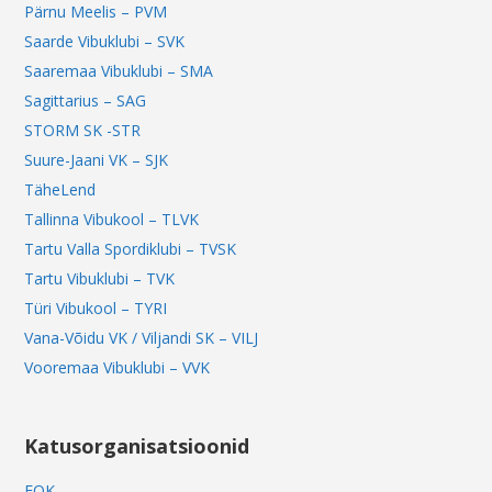
Pärnu Meelis – PVM
Saarde Vibuklubi – SVK
Saaremaa Vibuklubi – SMA
Sagittarius – SAG
STORM SK -STR
Suure-Jaani VK – SJK
TäheLend
Tallinna Vibukool – TLVK
Tartu Valla Spordiklubi – TVSK
Tartu Vibuklubi – TVK
Türi Vibukool – TYRI
Vana-Võidu VK / Viljandi SK – VILJ
Vooremaa Vibuklubi – VVK
Katusorganisatsioonid
EOK