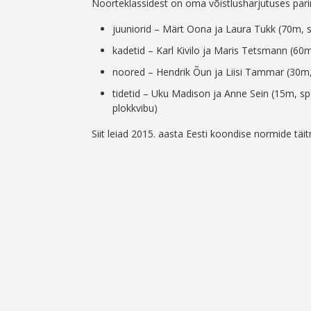
Noorteklassidest on oma võistlusharjutuses par
juuniorid – Märt Oona ja Laura Tukk (70m, s
kadetid – Karl Kivilo ja Maris Tetsmann (60m
noored – Hendrik Õun ja Liisi Tammar (30m, 
tidetid – Uku Madison ja Anne Sein (15m, sp
plokkvibu)
Siit leiad 2015. aasta Eesti koondise normide täi