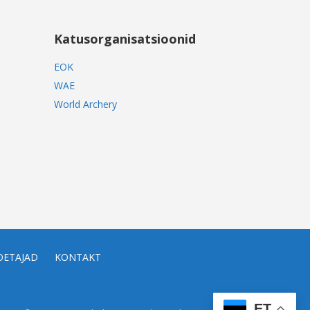
Katusorganisatsioonid
EOK
WAE
World Archery
OETAJAD
KONTAKT
ET