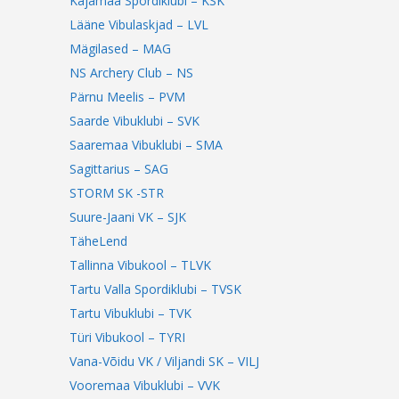
Kajamaa Spordiklubi – KSK
Lääne Vibulaskjad – LVL
Mägilased – MAG
NS Archery Club – NS
Pärnu Meelis – PVM
Saarde Vibuklubi – SVK
Saaremaa Vibuklubi – SMA
Sagittarius – SAG
STORM SK -STR
Suure-Jaani VK – SJK
TäheLend
Tallinna Vibukool – TLVK
Tartu Valla Spordiklubi – TVSK
Tartu Vibuklubi – TVK
Türi Vibukool – TYRI
Vana-Võidu VK / Viljandi SK – VILJ
Vooremaa Vibuklubi – VVK