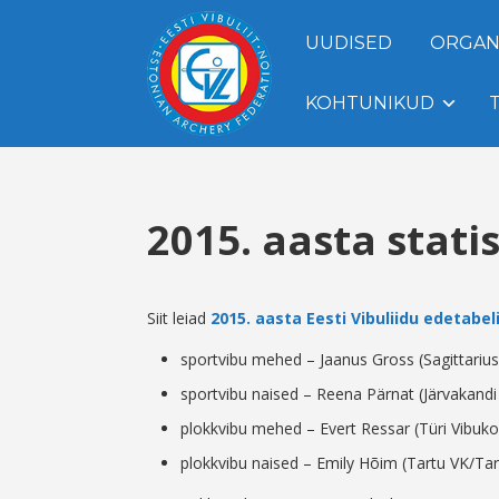
UUDISED
ORGAN
KOHTUNIKUD
2015. aasta stati
Siit leiad
2015. aasta Eesti Vibuliidu edetabel
sportvibu mehed – Jaanus Gross (Sagittarius
sportvibu naised – Reena Pärnat (Järvakandi 
plokkvibu mehed – Evert Ressar (Türi Vibuko
plokkvibu naised – Emily Hõim (Tartu VK/Tart