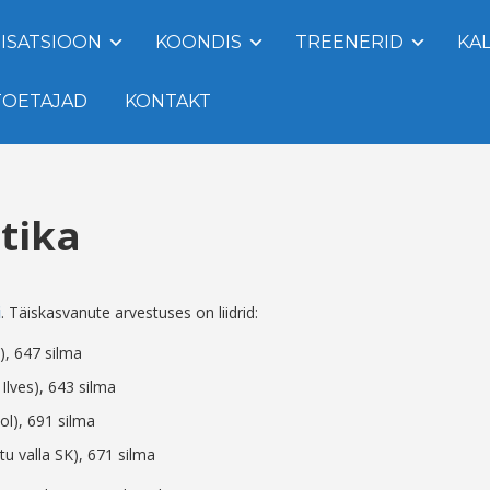
ISATSIOON
KOONDIS
TREENERID
KA
TOETAJAD
KONTAKT
stika
i
. Täiskasvanute arvestuses on liidrid:
), 647 silma
Ilves), 643 silma
ol), 691 silma
u valla SK), 671 silma