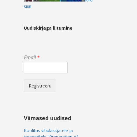
siia!
Uudiskirjaga liitumine
*
Email
*
E
m
a
i
l
Registreeru
E
m
a
i
l
Viimased uudised
Koolitus vibulaskjatele ja
treeneritele “Preparation of