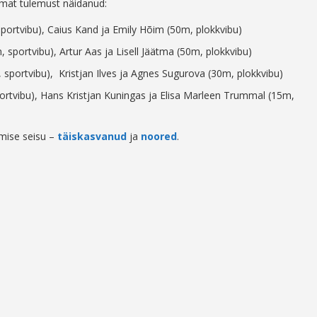
imat tulemust näidanud:
portvibu), Caius Kand ja Emily Hõim (50m, plokkvibu)
, sportvibu), Artur Aas ja Lisell Jäätma (50m, plokkvibu)
sportvibu), Kristjan Ilves ja Agnes Sugurova (30m, plokkvibu)
ortvibu), Hans Kristjan Kuningas ja Elisa Marleen Trummal (15m,
tmise seisu –
täiskasvanud
ja
noored
.