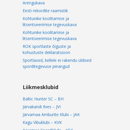
Arengukava
Eesti rekordite raamistik
Kohtunike koolitamise ja
litsentseerimise tegevuskava
Kohtunike koolitamise ja
litsentseerimise tegevuskava
ROK sportlaste õiguste ja
kohustuste deklaratsioon
Sportlased, kellele ei rakendu üldised
sporditegevuse piirangud
Liikmesklubid
Baltic Hunter SC – BH
Järvakandi Ilves – JVI
Järvamaa Amburite Klubi – JAK
Kagu Vibuklubi – KVK