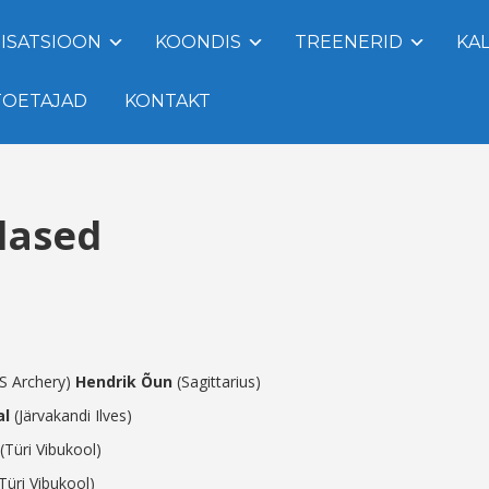
ISATSIOON
KOONDIS
TREENERID
KA
TOETAJAD
KONTAKT
tlased
S Archery)
Hendrik Õun
(Sagittarius)
al
(Järvakandi Ilves)
(Türi Vibukool)
Türi Vibukool)