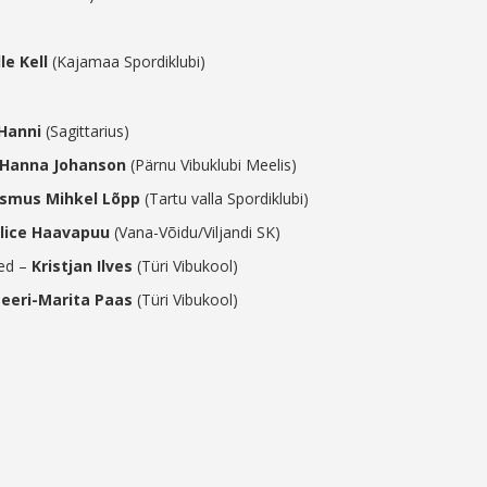
le Kell
(Kajamaa Spordiklubi)
Hanni
(Sagittarius)
 Hanna Johanson
(Pärnu Vibuklubi Meelis)
smus Mihkel Lõpp
(Tartu valla Spordiklubi)
lice Haavapuu
(Vana-Võidu/Viljandi SK)
hed –
Kristjan Ilves
(Türi Vibukool)
eeri-Marita Paas
(Türi Vibukool)