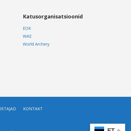
Katusorganisatsioonid
EOK
WAE
World Archery
OETAJAD
KONTAKT
ET