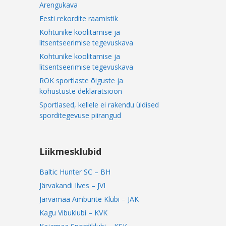
Arengukava
Eesti rekordite raamistik
Kohtunike koolitamise ja
litsentseerimise tegevuskava
Kohtunike koolitamise ja
litsentseerimise tegevuskava
ROK sportlaste õiguste ja
kohustuste deklaratsioon
Sportlased, kellele ei rakendu üldised
sporditegevuse piirangud
Liikmesklubid
Baltic Hunter SC – BH
Järvakandi Ilves – JVI
Järvamaa Amburite Klubi – JAK
Kagu Vibuklubi – KVK