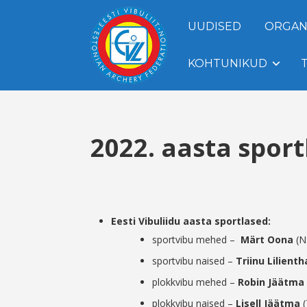
UUDISED
ORGAN
KOHTUNIKUD
2022. aasta spor
Eesti Vibuliidu aasta sportlased:
sportvibu mehed –
Märt Oona
(N
sportvibu naised –
Triinu Lilienth
plokkvibu mehed –
Robin Jäätma
plokkvibu naised –
Lisell Jäätma
(