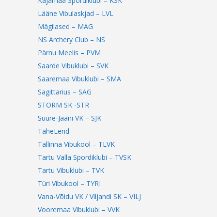
Kajamaa Spordiklubi – KSK
Lääne Vibulaskjad – LVL
Mägilased – MAG
NS Archery Club – NS
Pärnu Meelis – PVM
Saarde Vibuklubi – SVK
Saaremaa Vibuklubi – SMA
Sagittarius – SAG
STORM SK -STR
Suure-Jaani VK – SJK
TäheLend
Tallinna Vibukool – TLVK
Tartu Valla Spordiklubi – TVSK
Tartu Vibuklubi – TVK
Türi Vibukool – TYRI
Vana-Võidu VK / Viljandi SK – VILJ
Vooremaa Vibuklubi – VVK