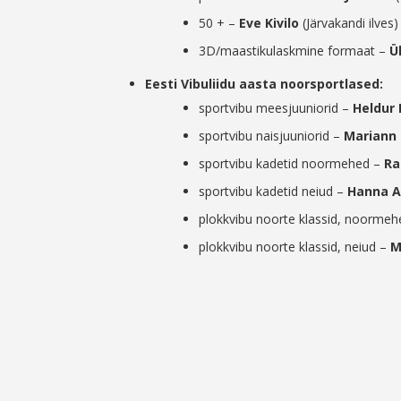
50 + –
Eve Kivilo
(Järvakandi ilves)
3D/maastikulaskmine formaat –
Ül
Eesti Vibuliidu aasta noorsportlased:
sportvibu meesjuuniorid –
Heldur 
sportvibu naisjuuniorid –
Mariann
sportvibu kadetid noormehed –
Ra
sportvibu kadetid neiud –
Hanna A
plokkvibu noorte klassid, noorme
plokkvibu noorte klassid, neiud –
M