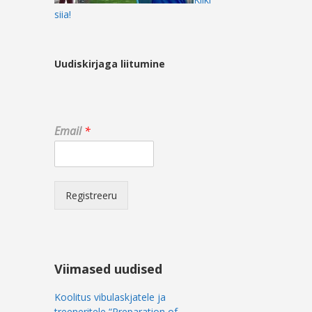
siia!
Uudiskirjaga liitumine
E
Email
*
m
a
i
l
*
Registreeru
E
m
a
i
l
Viimased uudised
Koolitus vibulaskjatele ja
treeneritele “Preparation of