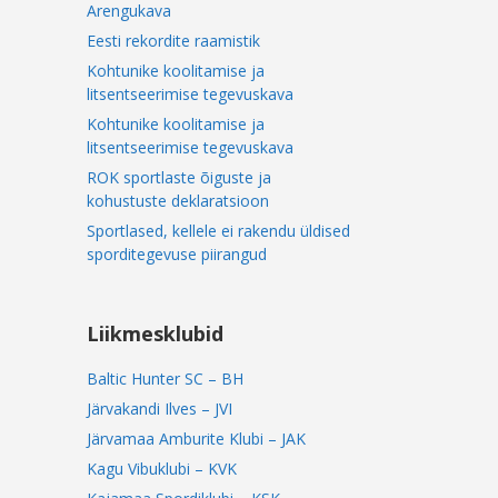
Arengukava
Eesti rekordite raamistik
Kohtunike koolitamise ja
litsentseerimise tegevuskava
Kohtunike koolitamise ja
litsentseerimise tegevuskava
ROK sportlaste õiguste ja
kohustuste deklaratsioon
Sportlased, kellele ei rakendu üldised
sporditegevuse piirangud
Liikmesklubid
Baltic Hunter SC – BH
Järvakandi Ilves – JVI
Järvamaa Amburite Klubi – JAK
Kagu Vibuklubi – KVK