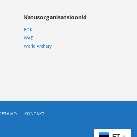
Katusorganisatsioonid
EOK
WAE
World Archery
OETAJAD
KONTAKT
ET