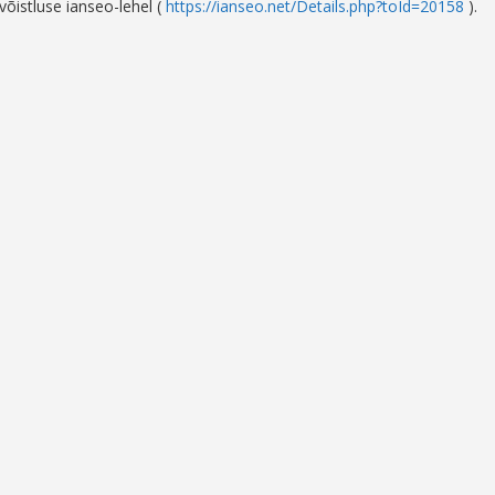
õistluse ianseo-lehel (
https://ianseo.net/Details.php?toId=20158
).