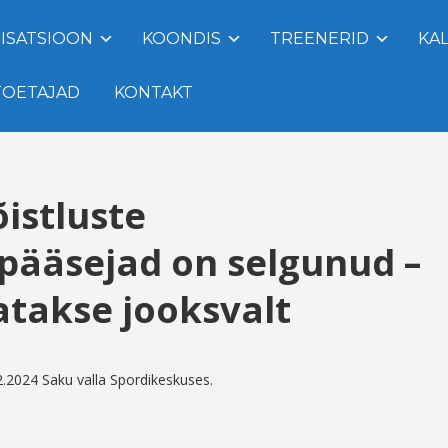
ISATSIOON
KOONDIS
TREENERID
KA
TOETAJAD
KONTAKT
istluste
 pääsejad on selgunud –
takse jooksvalt
2.2024 Saku valla Spordikeskuses.