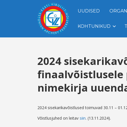
UUDISED
ORGAN
KOHTUNIKUD
2024 sisekarikavõ
finaalvõistlusele
nimekirja uuenda
2024 sisekarikavõistlused toimuvad 30.11 – 01.1
Võistlusjuhed on leitav
siin
. (13.11.2024).