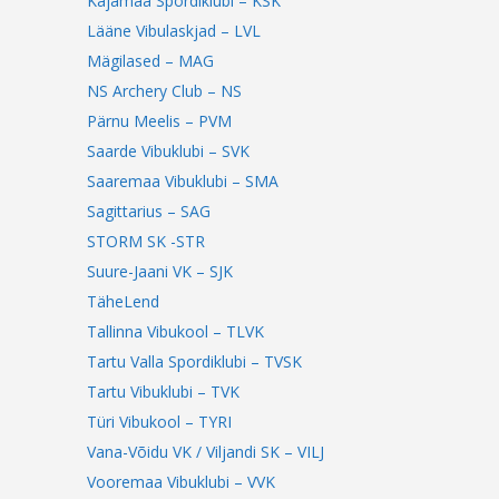
Kajamaa Spordiklubi – KSK
Lääne Vibulaskjad – LVL
Mägilased – MAG
NS Archery Club – NS
Pärnu Meelis – PVM
Saarde Vibuklubi – SVK
Saaremaa Vibuklubi – SMA
Sagittarius – SAG
STORM SK -STR
Suure-Jaani VK – SJK
TäheLend
Tallinna Vibukool – TLVK
Tartu Valla Spordiklubi – TVSK
Tartu Vibuklubi – TVK
Türi Vibukool – TYRI
Vana-Võidu VK / Viljandi SK – VILJ
Vooremaa Vibuklubi – VVK