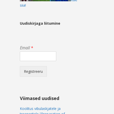
siia!
Uudiskirjaga liitumine
E
Email
*
m
a
i
l
*
Registreeru
*
Viimased uudised
Koolitus vibulaskjatele ja
treeneritele “Preparation of