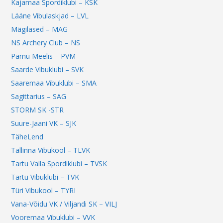
Kajamaa Spordiklubi – KSK
Lääne Vibulaskjad – LVL
Mägilased – MAG
NS Archery Club – NS
Pärnu Meelis – PVM
Saarde Vibuklubi – SVK
Saaremaa Vibuklubi – SMA
Sagittarius – SAG
STORM SK -STR
Suure-Jaani VK – SJK
TäheLend
Tallinna Vibukool – TLVK
Tartu Valla Spordiklubi – TVSK
Tartu Vibuklubi – TVK
Türi Vibukool – TYRI
Vana-Võidu VK / Viljandi SK – VILJ
Vooremaa Vibuklubi – VVK