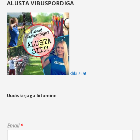
ALUSTA VIBUSPORDIGA
Kliki siia!
Uudiskirjaga liitumine
*
Email
*
E
m