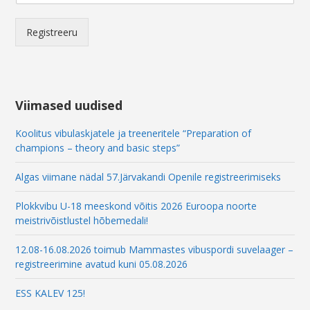
a
i
l
Registreeru
*
Viimased uudised
Koolitus vibulaskjatele ja treeneritele “Preparation of
champions – theory and basic steps”
Algas viimane nädal 57.Järvakandi Openile registreerimiseks
Plokkvibu U-18 meeskond võitis 2026 Euroopa noorte
meistrivõistlustel hõbemedali!
12.08-16.08.2026 toimub Mammastes vibuspordi suvelaager –
registreerimine avatud kuni 05.08.2026
ESS KALEV 125!