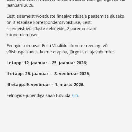
jaanuaril 2026.
Eesti sisemeistrivõistluste finaalvõistlusele pääsemise aluseks
on 3-etapilise korrespondentsvõistluse, Eesti
sisemeistrivõistluste eelringide, 2 parema etapi
koondtulemused.
Eeringid toimuvad Eesti Vibuliidu liikmete treening- või
võistluspaikades, kolme etapina, järgmistel ajavahemikel:
I etapp: 12. jaanuar – 25. jaanuar 2026;
II etapp: 26. jaanuar – 8. veebruar 2026;
III etapp: 9. veebruar – 1. märts 2026.
Eelringide juhendiga saab tutvuda
siin
.