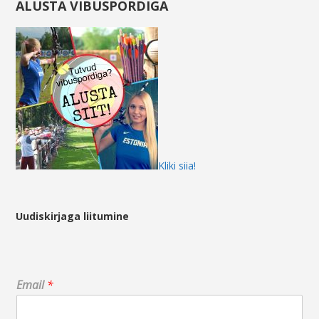
ALUSTA VIBUSPORDIGA
Kliki siia!
Uudiskirjaga liitumine
E
Email
*
m
a