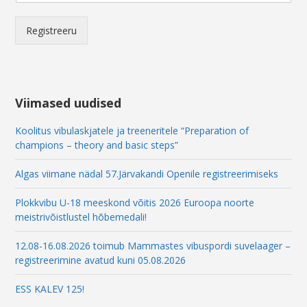
i
l
E
Registreeru
m
a
i
l
*
Viimased uudised
Koolitus vibulaskjatele ja treeneritele “Preparation of
champions – theory and basic steps”
Algas viimane nädal 57.Järvakandi Openile registreerimiseks
Plokkvibu U-18 meeskond võitis 2026 Euroopa noorte
meistrivõistlustel hõbemedali!
12.08-16.08.2026 toimub Mammastes vibuspordi suvelaager –
registreerimine avatud kuni 05.08.2026
ESS KALEV 125!