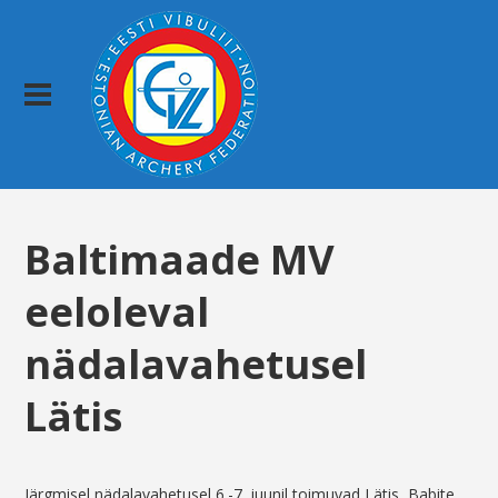
Baltimaade MV
eeloleval
nädalavahetusel
Lätis
Järgmisel nädalavahetusel 6.-7. juunil toimuvad Lätis, Babite