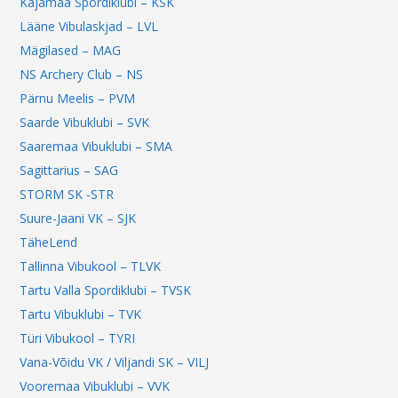
Kajamaa Spordiklubi – KSK
Lääne Vibulaskjad – LVL
Mägilased – MAG
NS Archery Club – NS
Pärnu Meelis – PVM
Saarde Vibuklubi – SVK
Saaremaa Vibuklubi – SMA
Sagittarius – SAG
STORM SK -STR
Suure-Jaani VK – SJK
TäheLend
Tallinna Vibukool – TLVK
Tartu Valla Spordiklubi – TVSK
Tartu Vibuklubi – TVK
Türi Vibukool – TYRI
Vana-Võidu VK / Viljandi SK – VILJ
Vooremaa Vibuklubi – VVK