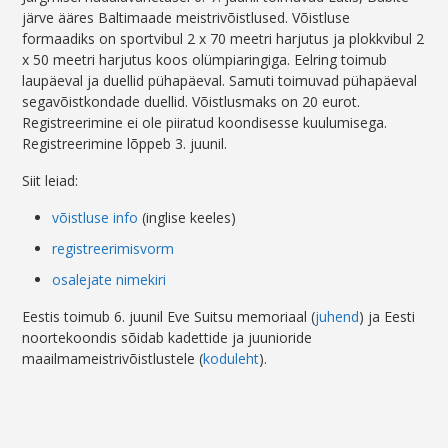
järve ääres Baltimaade meistrivõistlused. Võistluse
formaadiks on sportvibul 2 x 70 meetri harjutus ja plokkvibul 2
x 50 meetri harjutus koos olümpiaringiga. Eelring toimub
laupäeval ja duellid pühapäeval. Samuti toimuvad pühapäeval
segavõistkondade duellid. Võistlusmaks on 20 eurot.
Registreerimine ei ole piiratud koondisesse kuulumisega.
Registreerimine lõppeb 3. juunil.
Siit leiad:
võistluse info
(inglise keeles)
registreerimisvorm
osalejate nimekiri
Eestis toimub 6. juunil Eve Suitsu memoriaal (
juhend
) ja Eesti
noortekoondis sõidab kadettide ja juunioride
maailmameistrivõistlustele (
koduleht
).