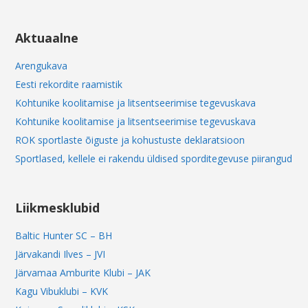
Aktuaalne
Arengukava
Eesti rekordite raamistik
Kohtunike koolitamise ja litsentseerimise tegevuskava
Kohtunike koolitamise ja litsentseerimise tegevuskava
ROK sportlaste õiguste ja kohustuste deklaratsioon
Sportlased, kellele ei rakendu üldised sporditegevuse piirangud
Liikmesklubid
Baltic Hunter SC – BH
Järvakandi Ilves – JVI
Järvamaa Amburite Klubi – JAK
Kagu Vibuklubi – KVK