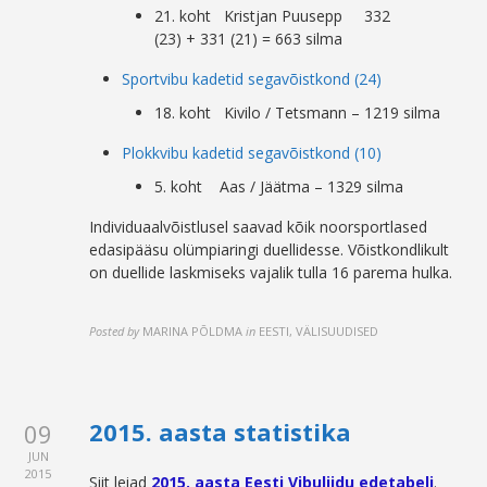
21. koht Kristjan Puusepp 332
(23) + 331 (21) = 663 silma
Sportvibu kadetid segavõistkond (24)
18. koht Kivilo / Tetsmann – 1219 silma
Plokkvibu kadetid segavõistkond (10)
5. koht Aas / Jäätma – 1329 silma
Individuaalvõistlusel saavad kõik noorsportlased
edasipääsu olümpiaringi duellidesse. Võistkondlikult
on duellide laskmiseks vajalik tulla 16 parema hulka.
Posted by
MARINA PÕLDMA
in
EESTI, VÄLISUUDISED
2015. aasta statistika
09
JUN
2015
Siit leiad
2015. aasta Eesti Vibuliidu edetabeli
.