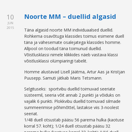
Noorte MM – duellid algasid
10
JUN
2015
Täna algasid noorte MM individuaalsed duellid.
Rohkema osavõtuga klassides toimus esimene duell
täna ja vähesemate osalejatega klassides homme.
Allpool on toodud täna toimunud duellid.
Võistlusklassi nimele klikkides näeb vastava klassi
võistlusklassi olümpiaringi tabelit.
Homme alustavad Lisell Jäätma, Artur Aas ja Kristjan
Puusepp. Samuti jätkab Maris Tetsmann.
Selgituseks: sportvibu duellid toimuvad seeriate
süsteemil, seeria võit annab 2 punkti ja võiduks on
vajalik 6 punkti. Plokkvibu duellid toimuvad silmade
summeerimise põhimõttel, lastakse viis 3-noolest
seeriat.
1/48 duell otsustab pääsu 56 parema hulka (kaotuse
korral 57. koht); 1/24 duell otsustab pääsu 32