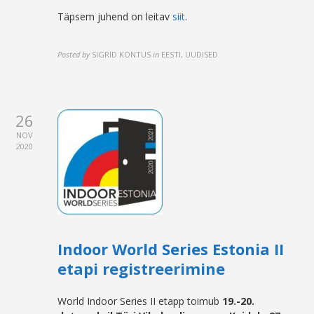
Täpsem juhend on leitav
siit
.
Posted by
SIGRID KONTUS
in
EESTI, UUDISED
26
NOV
2020
Indoor World Series Estonia II
etapi registreerimine
World Indoor Series II etapp toimub
19.-20.