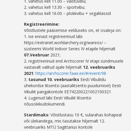
1. vahetus kell 11.00 – vaistuvibu;
2. vahetus kell 13.30 – sportvibu;
3. vahetus kell 16.00 – plokkvibu + segaklassid
Registreerimine:
Võistlustele pääsemise eelduseks on, et osaleja on:
1. ise ennast registreerinud läbi
https://extranet.worldarchery.org/wareos/ –
süsteemi World Indoor Series IV etapile hiljemalt
07.Veebruar
2021;
2. registreerinud end Archscorer IV etapi sündmusele
vastavalt valitud ajale hiljemalt
12. veebruariks
2021
:
https://archscorer.faae.ee/#/event/98
3.
tasunud 10. veebruariks
Eesti Vibuliidu
ühekordse litsentsi (aastalitsentsi puudumisel) Eesti
Vibuliit pangakontole EE742200221002100321
4. Lugenud läbi Eesti Vibuliit litsentsi
nõusolekudokumendi.
Stardimaks:
Võistlustasu 10 €, sularahas kohapeal
või ülekandega, mis tasutakse hiljemalt 12.
veebruariks MTÜ Sagittarius kontole