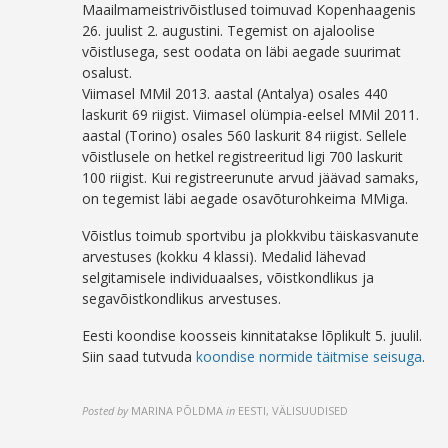
Maailmameistrivõistlused toimuvad Kopenhaagenis
26. juulist 2. augustini. Tegemist on ajaloolise
võistlusega, sest oodata on läbi aegade suurimat
osalust.
Viimasel MMil 2013. aastal (Antalya) osales 440
laskurit 69 riigist. Viimasel olümpia-eelsel MMil 2011.
aastal (Torino) osales 560 laskurit 84 riigist. Sellele
võistlusele on hetkel registreeritud ligi 700 laskurit
100 riigist. Kui registreerunute arvud jäävad samaks,
on tegemist läbi aegade osavõturohkeima MMiga.
Võistlus toimub sportvibu ja plokkvibu täiskasvanute
arvestuses (kokku 4 klassi). Medalid lähevad
selgitamisele individuaalses, võistkondlikus ja
segavõistkondlikus arvestuses.
Eesti koondise koosseis kinnitatakse lõplikult 5. juulil.
Siin saad tutvuda
koondise normide täitmise seisuga
.
Posted by
MARINA PÕLDMA
in
EESTI, VÄLISUUDISED