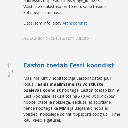
aadressilt: http://vibuliit.ee/?page_id=6223
Võistluse osalustasu on 10 euri, saab tasuda
kohapeal sularahas.
Detailsem info leitav
Archscorerist.
Posted by
SIGRID KONTUS
in
EESTI, UUDISED
Easton toetab Eesti koondist
11
JUN
2015
Maailma juhtiv nooltetootja Easton toetab juuli
lõpus
Taanis maailmameistrivõistlustel
osalevat koondist
nooltega. Easton toetab kuni 9
Eesti koondise laskurit tosina
X10
või
X10 ProTour
noolte, otste ja nokidega, eeldusel et sportlane
nende nooltega ka
MMil
ja ülejäänud hooajal
võistleb. Kokkulepe sõlmiti tippspordi töögrupi liikme
Raul Kivilo algatusel.