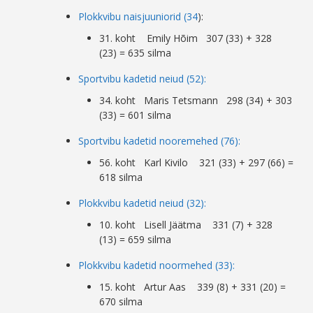
Plokkvibu naisjuuniorid (34
):
31. koht Emily Hõim 307 (33) + 328
(23) = 635 silma
Sportvibu kadetid neiud (52):
34. koht Maris Tetsmann 298 (34) + 303
(33) = 601 silma
Sportvibu kadetid nooremehed (76):
56. koht Karl Kivilo 321 (33) + 297 (66) =
618 silma
Plokkvibu kadetid neiud (32):
10. koht Lisell Jäätma 331 (7) + 328
(13) = 659 silma
Plokkvibu kadetid noormehed (33):
15. koht Artur Aas 339 (8) + 331 (20) =
670 silma