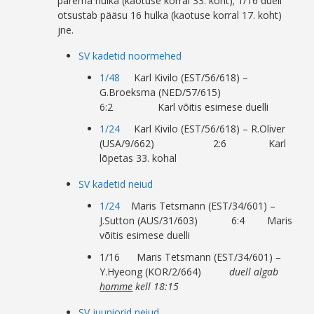
parema hulka (kaotuse korral 33. koht); 1/16 duell
otsustab pääsu 16 hulka (kaotuse korral 17. koht)
jne.
SV kadetid noormehed
1/48
Karl Kivilo (EST/56/618) –
G.Broeksma (NED/57/615)
6:2 Karl võitis esimese duelli
1/24
Karl Kivilo (EST/56/618) – R.Oliver
(USA/9/662) 2:6 Karl
lõpetas 33. kohal
SV kadetid neiud
1/24
Maris Tetsmann (EST/34/601) –
J.Sutton (AUS/31/603) 6:4 Maris
võitis esimese duelli
1/16 Maris Tetsmann (EST/34/601) –
Y.Hyeong (KOR/2/664)
duell algab
homme
kell 18:15
SV juuniorid neiud