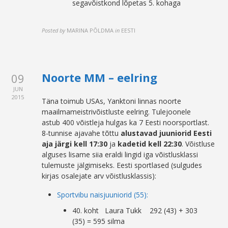
segavõistkond lõpetas 5. kohaga
Posted by
MARINA PÕLDMA
in
EESTI
Noorte MM – eelring
09
JUN
2015
Täna toimub USAs, Yanktoni linnas noorte
maailmameistrivõistluste eelring. Tulejoonele
astub 400 võistleja hulgas ka 7 Eesti noorsportlast.
8-tunnise ajavahe tõttu
alustavad juuniorid Eesti
aja järgi kell 17:30
ja
kadetid kell 22:30
. Võistluse
alguses lisame siia eraldi lingid iga võistlusklassi
tulemuste jälgimiseks. Eesti sportlased (sulgudes
kirjas osalejate arv võistlusklassis):
Sportvibu naisjuuniorid (55):
40. koht Laura Tukk 292 (43) + 303
(35) = 595 silma