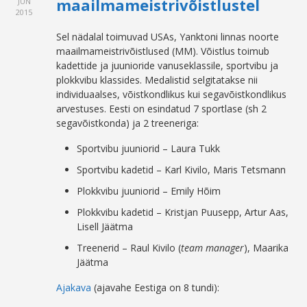
maailmameistrivõistlustel
JUN
2015
Sel nädalal toimuvad USAs, Yanktoni linnas noorte
maailmameistrivõistlused (MM). Võistlus toimub
kadettide ja juunioride vanuseklassile, sportvibu ja
plokkvibu klassides. Medalistid selgitatakse nii
individuaalses, võistkondlikus kui segavõistkondlikus
arvestuses. Eesti on esindatud 7 sportlase (sh 2
segavõistkonda) ja 2 treeneriga:
Sportvibu juuniorid – Laura Tukk
Sportvibu kadetid – Karl Kivilo, Maris Tetsmann
Plokkvibu juuniorid – Emily Hõim
Plokkvibu kadetid – Kristjan Puusepp, Artur Aas,
Lisell Jäätma
Treenerid – Raul Kivilo (
team manager
), Maarika
Jäätma
Ajakava
(ajavahe Eestiga on 8 tundi):