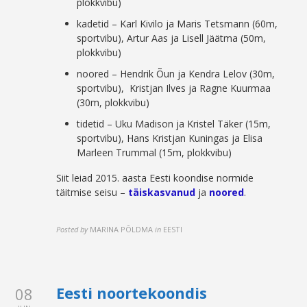
plokkvibu)
kadetid – Karl Kivilo ja Maris Tetsmann (60m,
sportvibu), Artur Aas ja Lisell Jäätma (50m,
plokkvibu)
noored – Hendrik Õun ja Kendra Lelov (30m,
sportvibu), Kristjan Ilves ja Ragne Kuurmaa
(30m, plokkvibu)
tidetid – Uku Madison ja Kristel Täker (15m,
sportvibu), Hans Kristjan Kuningas ja Elisa
Marleen Trummal (15m, plokkvibu)
Siit leiad 2015. aasta Eesti koondise normide
täitmise seisu –
täiskasvanud
ja
noored
.
Posted by
MARINA PÕLDMA
in
EESTI
Eesti noortekoondis
08