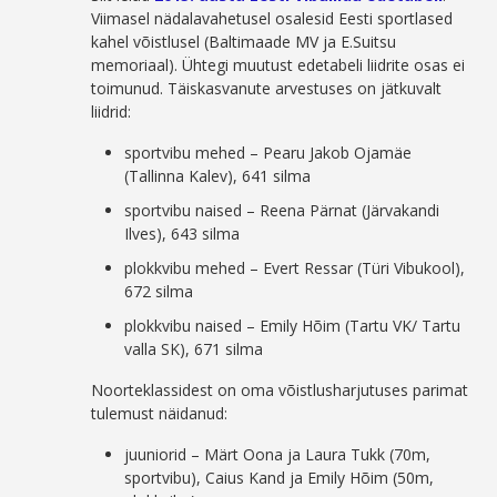
Viimasel nädalavahetusel osalesid Eesti sportlased
kahel võistlusel (Baltimaade MV ja E.Suitsu
memoriaal). Ühtegi muutust edetabeli liidrite osas ei
toimunud. Täiskasvanute arvestuses on jätkuvalt
liidrid:
sportvibu mehed – Pearu Jakob Ojamäe
(Tallinna Kalev), 641 silma
sportvibu naised – Reena Pärnat (Järvakandi
Ilves), 643 silma
plokkvibu mehed – Evert Ressar (Türi Vibukool),
672 silma
plokkvibu naised – Emily Hõim (Tartu VK/ Tartu
valla SK), 671 silma
Noorteklassidest on oma võistlusharjutuses parimat
tulemust näidanud:
juuniorid – Märt Oona ja Laura Tukk (70m,
sportvibu), Caius Kand ja Emily Hõim (50m,