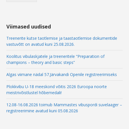
m
a
i
l
*
Viimased uudised
Treenerite kutse taotlemise ja taastaotlemise dokumentide
vastuvõtt on avatud kuni 25.08.2026.
Koolitus vibulaskjatele ja treeneritele “Preparation of
champions – theory and basic steps”
Algas viimane nädal 57.Järvakandi Openile registreerimiseks
Plokkvibu U-18 meeskond võitis 2026 Euroopa noorte
meistrivõistlustel hõbemedali!
12.08-16.08.2026 toimub Mammastes vibuspordi suvelaager –
registreerimine avatud kuni 05.08.2026