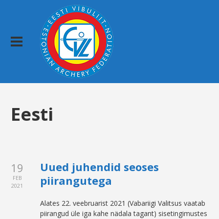
Eesti
Uued juhendid seoses
19
piirangutega
FEB
2021
Alates 22. veebruarist 2021 (Vabariigi Valitsus vaatab
piirangud üle iga kahe nädala tagant) sisetingimustes