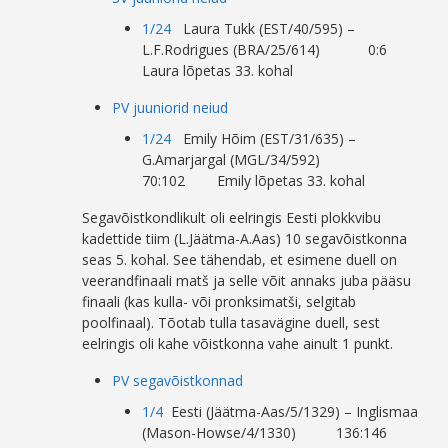
1/24
Laura Tukk (EST/40/595) –
L.F.Rodrigues (BRA/25/614) 0:6
Laura lõpetas 33. kohal
PV juuniorid neiud
1/24
Emily Hõim (EST/31/635) –
G.Amarjargal (MGL/34/592)
70:102 Emily lõpetas 33. kohal
Segavõistkondlikult oli eelringis Eesti plokkvibu
kadettide tiim (L.Jäätma-A.Aas) 10 segavõistkonna
seas 5. kohal. See tähendab, et esimene duell on
veerandfinaali matš ja selle võit annaks juba pääsu
finaali (kas kulla- või pronksimatši, selgitab
poolfinaal). Tõotab tulla tasavägine duell, sest
eelringis oli kahe võistkonna vahe ainult 1 punkt.
PV segavõistkonnad
1/4
Eesti (Jäätma-Aas/5/1329) – Inglismaa
(Mason-Howse/4/1330) 136:146