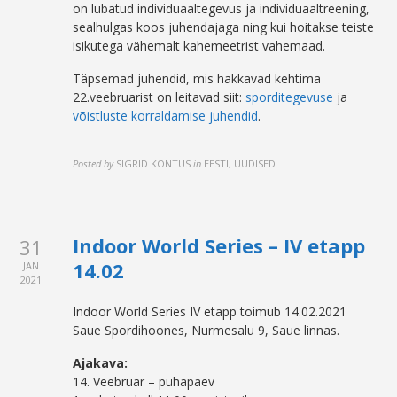
on lubatud individuaaltegevus ja individuaaltreening,
sealhulgas koos juhendajaga ning kui hoitakse teiste
isikutega vähemalt kahemeetrist vahemaad.
Täpsemad juhendid, mis hakkavad kehtima
22.veebruarist on leitavad siit:
sporditegevuse
ja
võistluste korraldamise juhendid
.
Posted by
SIGRID KONTUS
in
EESTI, UUDISED
Indoor World Series – IV etapp
31
14.02
JAN
2021
Indoor World Series IV etapp toimub 14.02.2021
Saue Spordihoones, Nurmesalu 9, Saue linnas.
Ajakava:
14. Veebruar – pühapäev