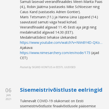
Samuti lasevad veerandfinaalides Meeri-Marita Paas
(4.), Robin Jäätma (vastaseks Mike Schloesser ning
Caius Kand (vastaseks Adrien Gontier).
Maris Tetsmann (11.) ja Hanna Liina Lippand (14.)
saavutasid samuti väga head kohad.
Veerandfinaalid algavad 11.45 Eesti aja järgi ning
medalimatšid algavad 14.30 (EET).
Medalimatšidest tehakse ülekanded:
https://www.youtube.com/watch?v=NVn8Y4D-QKo…
Ajakava:
https://www.nimesarchery.com/en/node/173
(ajad
CET)
Posted by
SIGRID KONTUS
in
EESTI, UUDISED
Sisemeistrivõistluste eelringid
06
JAN
2021
Tulenevalt COVID-19 olukorrast on Eesti
sisemeistrivõistluste finaalvõistlusele pääsemise