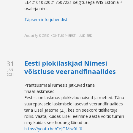
EE421010220217507221 selgitusega WIS Estonia +
osaleja nimi.
Täpsem info juhendist
Posted by
SIGRID KONTUS
in
EESTI, UUDISED
Eesti plokilaskjad Nimesi
31
võistluse veerandfinaalides
JAN
2021
Prantsusmaal Nimesis jätkuvad täna
finaalilaskmised.
Eestist on laskmas plokkvibu naised ja mehed. Tänu
suurepärasele laskmisele lasevad veerandfinaalides
täna Lisell Jäätma (2.), kes on seekord tiitlikaitsja
rollis. Vaata, kuidas Lisell eelmine aasta võitis turniiri
ning kuidas see hooaeg läinud on:
https://youtu.be/CeJOMiw0Lf0