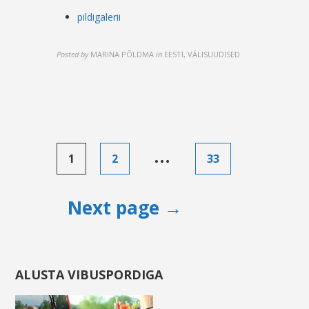
pildigalerii
Posted by
MARINA PÕLDMA
in
EESTI, VÄLISUUDISED
Posts
…
1
2
33
pagination
Next page →
ALUSTA VIBUSPORDIGA