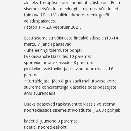
aluseks 1-etapilise korrespondentsvõistluse – Eesti
sisemeistrivõistluste eelringi – tulemus. Võistlused
toimuvad Eesti Vibuliidu liikmete treening- või
võistluspaikades.
I etapp 1. – 28. veebruar 2021.
Eesti sisemeistrivõistluste finaalvõistlusele (13.-14.
märts, Viljandi) pääsevad
• ühe eelringi tulemuste põhjal:
täiskasvanute klassides 10 paremat
sportvibu noorteklassides 8 paremat
plokkvibu, vaistuvibu ja pikkvibu noorteklassid 6
paremat
*Korraldajatel jääb õigus saali mahutavuse korral
suurema konkurentsiga klassides edasipääsejate
arvu suurendada.
Lisaks pääsevad täiskasvanute klassis võistlema
noorteklasside sisemeistrivõistluste (13.03.) põhjal:
kadetid, juuniorid 3 paremat
tidetid, noored esikoht