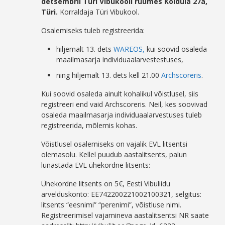
detsembril Türi Vibukooli ruumes Koidula 27a,
Türi.
Korraldaja Türi Vibukool.
Osalemiseks tuleb registreerida:
hiljemalt 13. dets
WAREOS,
kui soovid osaleda
maailmasarja individuaalarvestestuses,
ning hiljemalt 13. dets kell 21.00
Archscoreris
.
Kui soovid osaleda ainult kohalikul võistlusel, siis
registreeri end vaid Archscoreris. Neil, kes soovivad
osaleda maailmasarja individuaalarvestuses tuleb
registreerida, mõlemis kohas.
Võistlusel osalemiseks on vajalik EVL litsentsi
olemasolu. Kellel puudub aastalitsents, palun
lunastada EVL ühekordne litsents:
Ühekordne litsents on 5€, Eesti Vibuliidu
arvelduskonto: EE742200221002100321, selgitus:
litsents “eesnimi” “perenimi”, võistluse nimi.
Registreerimisel vajamineva aastalitsentsi NR saate