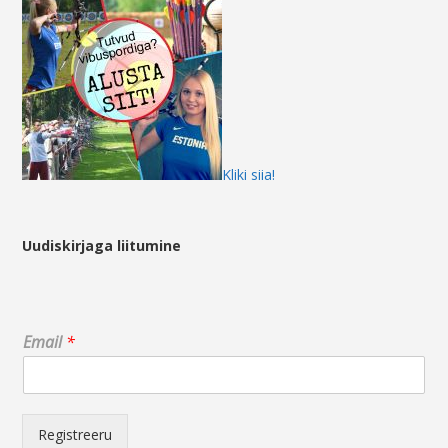
Kliki siia!
Uudiskirjaga liitumine
E
Email
*
m
a
i
l
E
Registreeru