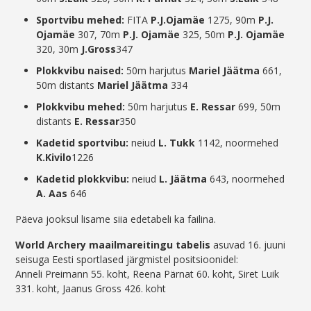
Sportvibu mehed:
FITA
P.J.Ojamäe
1275, 90m
P.J.
Ojamäe
307, 70m
P.J. Ojamäe
325, 50m
P.J. Ojamäe
320, 30m
J.Gross
347
Plokkvibu naised:
50m harjutus
Mariel Jäätma
661,
50m distants
Mariel Jäätma
334
Plokkvibu meh
ed:
50m harjutus
E. Ressar
699, 50m
distants
E. Ressar
350
Kadetid sportvibu:
neiud
L. Tukk
1142, noormehed
K.Kivilo
1226
Kadetid plokkvibu:
neiud
L. Jäätma
643, noormehed
A. Aas
646
Päeva jooksul lisame siia edetabeli ka failina.
World Archery maailmareitingu tabelis
asuvad 16. juuni
seisuga Eesti sportlased järgmistel positsioonidel:
Anneli Preimann 55. koht, Reena Pärnat 60. koht, Siret Luik
331. koht, Jaanus Gross 426. koht