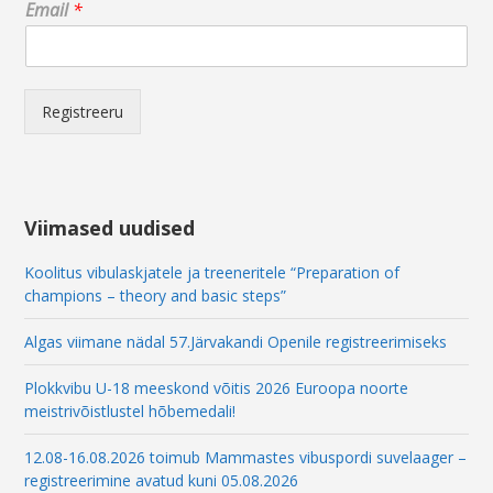
Email
*
E
m
a
i
l
Registreeru
*
Viimased uudised
Koolitus vibulaskjatele ja treeneritele “Preparation of
champions – theory and basic steps”
Algas viimane nädal 57.Järvakandi Openile registreerimiseks
Plokkvibu U-18 meeskond võitis 2026 Euroopa noorte
meistrivõistlustel hõbemedali!
12.08-16.08.2026 toimub Mammastes vibuspordi suvelaager –
registreerimine avatud kuni 05.08.2026