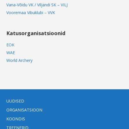
Vana-Võidu VK / Viljandi SK – VILJ
Vooremaa Vibuklubi – VVK
Katusorganisatsioonid
EOK
WAE
World Archery
UUDISED
ORGANISATSIOON
KOONDIS
TREENERID