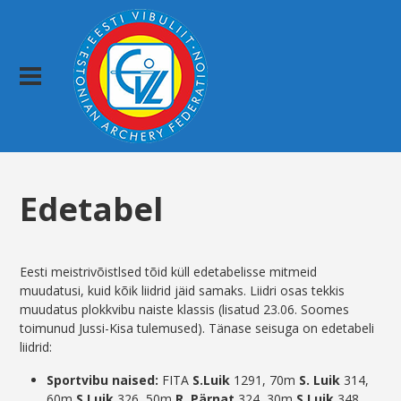
Edetabel
Eesti meistrivõistlsed tõid küll edetabelisse mitmeid
muudatusi, kuid kõik liidrid jäid samaks. Liidri osas tekkis
muudatus plokkvibu naiste klassis (lisatud 23.06. Soomes
toimunud Jussi-Kisa tulemused). Tänase seisuga on edetabeli
liidrid:
Sportvibu naised:
FITA
S.Luik
1291, 70m
S. Luik
314,
60m
S.Luik
326, 50m
R. Pärnat
324, 30m
S.Luik
348