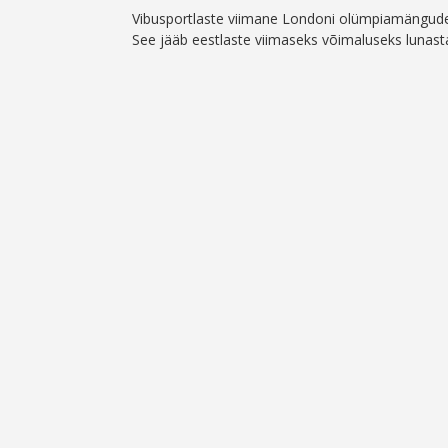
Vibusportlaste viimane Londoni olümpiamängude k
See jääb eestlaste viimaseks võimaluseks lunas