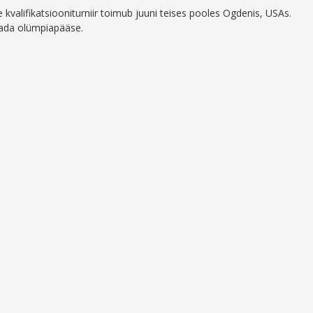
valifikatsiooniturniir toimub juuni teises pooles Ogdenis, USAs.
tada olümpiapääse.