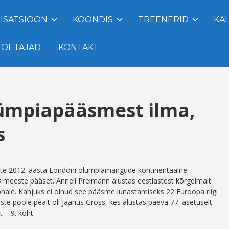
ISATSIOON
KOONDIS
TREENERID
KA
TOETAJAD
KONTAKT
olümpiapääsmest ilma,
s
aste 2012. aasta Londoni olümpiamängude kontinentaalne
 ja 3 meeste pääset. Anneli Preimann alustas eestlastest kõrgeimalt
kohale. Kahjuks ei olnud see pääsme lunastamiseks 22 Euroopa riigi
te poole pealt oli Jaanus Gross, kes alustas päeva 77. asetuselt.
t – 9. koht.