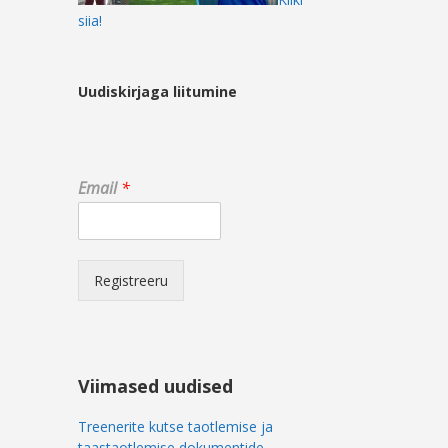
siia!
Uudiskirjaga liitumine
E
Email
*
m
a
i
l
E
Registreeru
m
a
i
l
E
Viimased uudised
m
a
Treenerite kutse taotlemise ja
i
taastaotlemise dokumentide