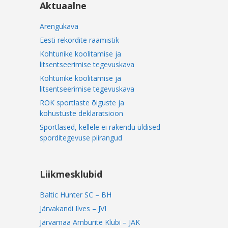
Aktuaalne
Arengukava
Eesti rekordite raamistik
Kohtunike koolitamise ja
litsentseerimise tegevuskava
Kohtunike koolitamise ja
litsentseerimise tegevuskava
ROK sportlaste õiguste ja
kohustuste deklaratsioon
Sportlased, kellele ei rakendu üldised
sporditegevuse piirangud
Liikmesklubid
Baltic Hunter SC – BH
Järvakandi Ilves – JVI
Järvamaa Amburite Klubi – JAK