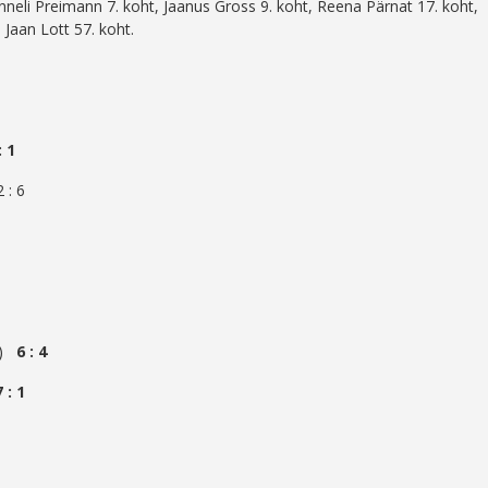
nneli Preimann 7. koht, Jaanus Gross 9. koht, Reena Pärnat 17. koht,
 Jaan Lott 57. koht.
: 1
 : 6
EN)
6 : 4
7 : 1