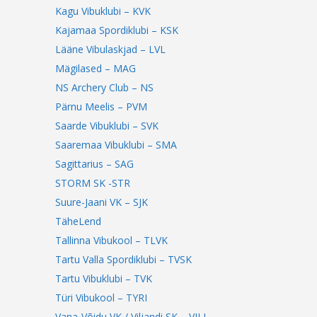
Kagu Vibuklubi – KVK
Kajamaa Spordiklubi – KSK
Lääne Vibulaskjad – LVL
Mägilased – MAG
NS Archery Club – NS
Pärnu Meelis – PVM
Saarde Vibuklubi – SVK
Saaremaa Vibuklubi – SMA
Sagittarius – SAG
STORM SK -STR
Suure-Jaani VK – SJK
TäheLend
Tallinna Vibukool – TLVK
Tartu Valla Spordiklubi – TVSK
Tartu Vibuklubi – TVK
Türi Vibukool – TYRI
Vana-Võidu VK / Viljandi SK – VILJ