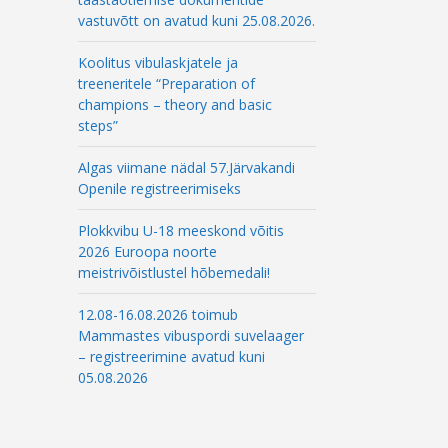
l
vastuvõtt on avatud kuni 25.08.2026.
Koolitus vibulaskjatele ja
treeneritele “Preparation of
champions – theory and basic
steps”
Algas viimane nädal 57.Järvakandi
Openile registreerimiseks
Plokkvibu U-18 meeskond võitis
2026 Euroopa noorte
meistrivõistlustel hõbemedali!
12.08-16.08.2026 toimub
Mammastes vibuspordi suvelaager
– registreerimine avatud kuni
05.08.2026