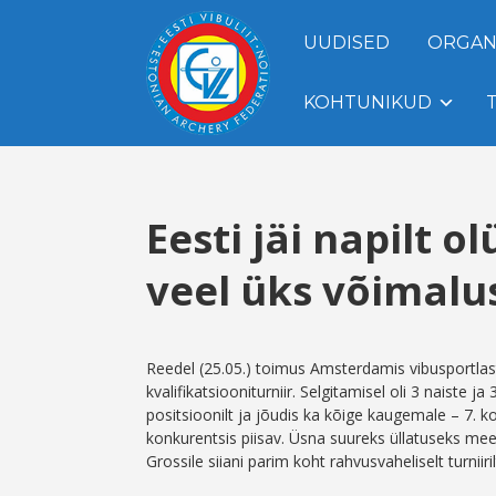
UUDISED
ORGAN
KOHTUNIKUD
Eesti jäi napilt 
veel üks võimalu
Reedel (25.05.) toimus Amsterdamis vibusportl
kvalifikatsiooniturniir. Selgitamisel oli 3 naiste
positsioonilt ja jõudis ka kõige kaugemale – 7. 
konkurentsis piisav. Üsna suureks üllatuseks mees
Grossile siiani parim koht rahvusvaheliselt turniiril