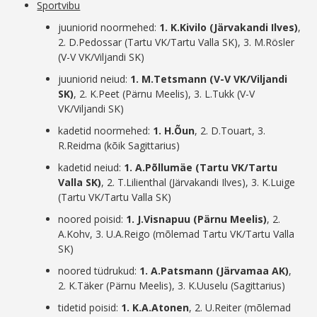
Sportvibu
juuniorid noormehed:
1. K.Kivilo (Järvakandi Ilves)
,
2. D.Pedossar (Tartu VK/Tartu Valla SK), 3. M.Rösler
(V-V VK/Viljandi SK)
juuniorid neiud:
1. M.Tetsmann (V-V VK/Viljandi
SK)
, 2. K.Peet (Pärnu Meelis), 3. L.Tukk (V-V
VK/Viljandi SK)
kadetid noormehed:
1.
H.Õun
, 2. D.Touart, 3.
R.Reidma (kõik Sagittarius)
kadetid neiud:
1. A.Põllumäe (Tartu VK/Tartu
Valla SK)
, 2. T.Lilienthal (Järvakandi Ilves), 3. K.Luige
(Tartu VK/Tartu Valla SK)
noored poisid:
1. J.Visnapuu (Pärnu Meelis)
, 2.
A.Kohv, 3. U.A.Reigo (mõlemad Tartu VK/Tartu Valla
SK)
noored tüdrukud:
1. A.Patsmann (Järvamaa AK)
,
2. K.Täker (Pärnu Meelis), 3. K.Uuselu (Sagittarius)
tidetid poisid:
1. K.A.Atonen
, 2. U.Reiter (mõlemad