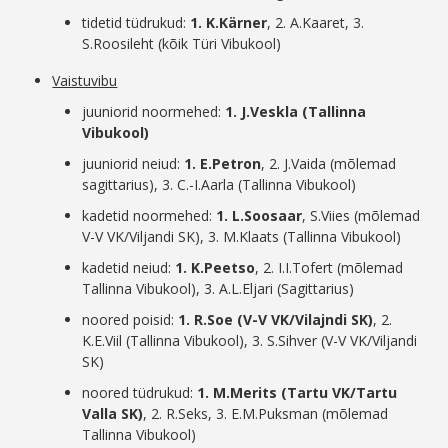
tidetid tüdrukud:
1. K.Kärner
, 2. A.Kaaret, 3.
S.Roosileht (kõik Türi Vibukool)
Vaistuvibu
juuniorid noormehed:
1. J.Veskla (Tallinna
Vibukool)
juuniorid neiud:
1. E.Petron
, 2. J.Vaida (mõlemad
sagittarius), 3. C.-I.Aarla (Tallinna Vibukool)
kadetid noormehed:
1. L.Soosaar
, S.Viies (mõlemad
V-V VK/Viljandi SK), 3. M.Klaats (Tallinna Vibukool)
kadetid neiud:
1. K.Peetso
, 2. I.I.Tofert (mõlemad
Tallinna Vibukool), 3. A.L.Eljari (Sagittarius)
noored poisid:
1. R.Soe (V-V VK/Vilajndi SK)
, 2.
K.E.Viil (Tallinna Vibukool), 3. S.Sihver (V-V VK/Viljandi
SK)
noored tüdrukud:
1. M.Merits (Tartu VK/Tartu
Valla SK)
, 2. R.Seks, 3. E.M.Puksman (mõlemad
Tallinna Vibukool)