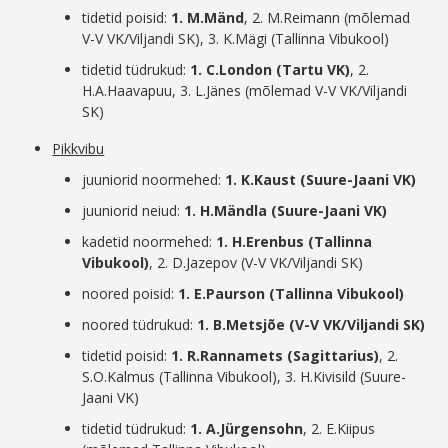
tidetid poisid:
1. M.Mänd
, 2. M.Reimann (mõlemad
V-V VK/Viljandi SK), 3. K.Mägi (Tallinna Vibukool)
tidetid tüdrukud:
1. C.London (Tartu VK)
, 2.
H.A.Haavapuu, 3. L.Jänes (mõlemad V-V VK/Viljandi
SK)
Pikkvibu
juuniorid noormehed:
1. K.Kaust (Suure-Jaani VK)
juuniorid neiud:
1. H.Mändla (Suure-Jaani VK)
kadetid noormehed:
1. H.Erenbus (Tallinna
Vibukool)
, 2. D.Jazepov (V-V VK/Viljandi SK)
noored poisid:
1. E.Paurson (Tallinna Vibukool)
noored tüdrukud:
1. B.Metsjõe (V-V VK/Viljandi SK)
tidetid poisid:
1. R.Rannamets (Sagittarius)
, 2.
S.O.Kalmus (Tallinna Vibukool), 3. H.Kivisild (Suure-
Jaani VK)
tidetid tüdrukud:
1. A.Jürgensohn
, 2. E.Kiipus