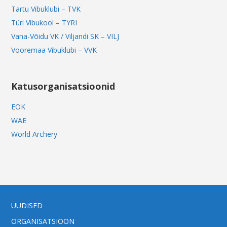
Tartu Vibuklubi – TVK
Türi Vibukool – TYRI
Vana-Võidu VK / Viljandi SK – VILJ
Vooremaa Vibuklubi – VVK
Katusorganisatsioonid
EOK
WAE
World Archery
UUDISED
ORGANISATSIOON