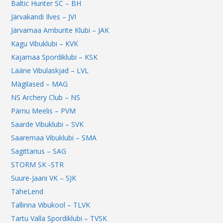
Baltic Hunter SC – BH
Järvakandi Ilves – JVI
Järvamaa Amburite Klubi – JAK
Kagu Vibuklubi – KVK
Kajamaa Spordiklubi – KSK
Lääne Vibulaskjad – LVL
Mägilased – MAG
NS Archery Club – NS
Pärnu Meelis – PVM
Saarde Vibuklubi – SVK
Saaremaa Vibuklubi – SMA
Sagittarius – SAG
STORM SK -STR
Suure-Jaani VK – SJK
TäheLend
Tallinna Vibukool – TLVK
Tartu Valla Spordiklubi – TVSK