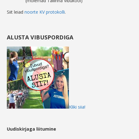
(mõlemad Tallinna Vibukool)
Siit leiad
noorte KV protokolli
.
ALUSTA VIBUSPORDIGA
Kliki siia!
Uudiskirjaga liitumine