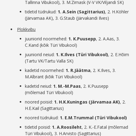
Tallinna Vibukool), 3. M.Zirnask (V-V VK/Viljandi SK)
tidetid tüdrukud:
1. A.Sein (Sagittarius)
, 2. H.Köhler
(Järvamaa AK), 3. G.Staub (Järvakandi Ilves)
Plokkvibu
juuniorid noormehed:
1. K.Puusepp
, 2. A.Aas, 3.
C.Kand (kõik Türi Vibukool)
juuniorid neiud:
1. K.Ilves (Türi Vibukool)
, 2. E.Hõim
(Tartu VK/Tartu Valla SK)
kadetid noormehed:
1. R.Jäätma
, 2. K.Ilves, 3.
M.Albrant (kõik Türi Vibukool)
kadetid neiud:
1. M.-M.Paas
, 2. K.Puusepp
(mõlemad Türi Vibukool)
noored poisid:
1. H.K.Kuningas (Järvamaa AK)
, 2.
H.E.Kail (Sagittarius)
noored tüdrukud:
1. E.M.Trummal (Türi Vibukool)
tidetid poisid:
1. A.Roosileht
, 2. K.-E.Fatal (mõlemad
Türi Vibukool), 3. H.Arvisto (Sagittarius)