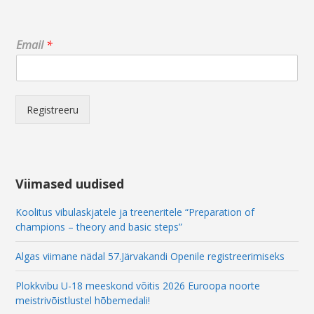
E
Email
*
m
a
i
l
E
Registreeru
m
a
i
l
E
Viimased uudised
m
a
Koolitus vibulaskjatele ja treeneritele “Preparation of
i
champions – theory and basic steps”
l
Algas viimane nädal 57.Järvakandi Openile registreerimiseks
Plokkvibu U-18 meeskond võitis 2026 Euroopa noorte
meistrivõistlustel hõbemedali!