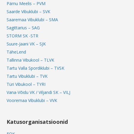
Pärnu Meelis – PVM
Saarde Vibuklubi – SVK
Saaremaa Vibuklubi – SMA
Sagittarius – SAG
STORM SK -STR
Suure-Jaani VK – SJK
TäheLend
Tallinna Vibukool – TLVK
Tartu Valla Spordiklubi – TVSK
Tartu Vibuklubi – TVK
Türi Vibukool – TYRI
Vana-Võidu VK / Viljandi SK – VILJ
Vooremaa Vibuklubi – VVK
Katusorganisatsioonid
EOK