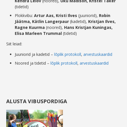
Kendra Lelov
(noored),
Uku Madison, Kristel Täker
(tidetid)
Plokkvibu:
Artur Aas, Kristi Ilves
(juuniorid),
Robin
Jäätma, Kätlin Langerpaur
(kadetid),
Kristjan Ilves,
Ragne Kuurma
(noored),
Hans Kristjan Kuningas,
Elisa Marleen Trummal
(tidetid)
Siit leiad:
Juuniorid ja kadetid –
lõplik protokoll
,
arvestuskaardid
Noored ja tidetid –
lõplik protokoll
,
arvestuskaardid
ALUSTA VIBUSPORDIGA