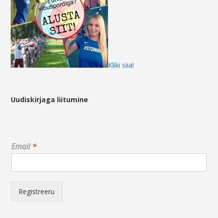
Kliki siia!
Uudiskirjaga liitumine
*
Email
*
*
*
Registreeru