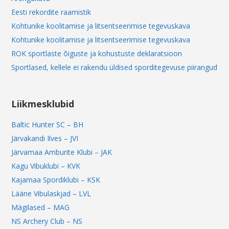
Eesti rekordite raamistik
Kohtunike koolitamise ja litsentseerimise tegevuskava
Kohtunike koolitamise ja litsentseerimise tegevuskava
ROK sportlaste õiguste ja kohustuste deklaratsioon
Sportlased, kellele ei rakendu üldised sporditegevuse piirangud
Liikmesklubid
Baltic Hunter SC – BH
Järvakandi Ilves – JVI
Järvamaa Amburite Klubi – JAK
Kagu Vibuklubi – KVK
Kajamaa Spordiklubi – KSK
Lääne Vibulaskjad – LVL
Mägilased – MAG
NS Archery Club – NS