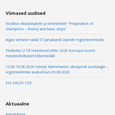
Viimased uudised
Koolitus vibulaskjatele ja treeneritele “Preparation of
champions – theory and basic steps”
Algas viimane nädal 57.Järvakandi Openile registreerimiseks
Plokkvibu U-18 meeskond võitis 2026 Euroopa noorte
meistrivõistlustel hõbemedali!
12.08-16.08.2026 toimub Mammastes vibuspordi suvelaager –
registreerimine avatud kuni 05.08.2026
ESS KALEV 125!
Aktuaalne
Arengukava