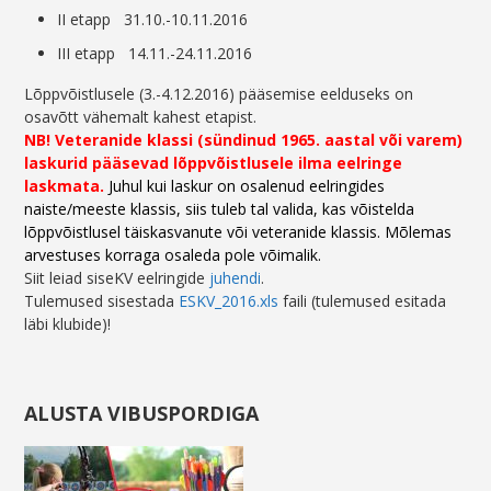
II etapp 31.10.-10.11.2016
III etapp 14.11.-24.11.2016
Lõppvõistlusele (3.-4.12.2016) pääsemise eelduseks on
osavõtt vähemalt kahest etapist.
NB! Veteranide klassi (sündinud 1965. aastal või varem)
laskurid pääsevad lõppvõistlusele ilma eelringe
laskmata.
Juhul kui laskur on osalenud eelringides
naiste/meeste klassis, siis tuleb tal valida, kas võistelda
lõppvõistlusel täiskasvanute või veteranide klassis. Mõlemas
arvestuses korraga osaleda pole võimalik.
Siit leiad siseKV eelringide
juhendi
.
Tulemused sisestada
ESKV_2016.xls
faili (tulemused esitada
läbi klubide)!
ALUSTA VIBUSPORDIGA