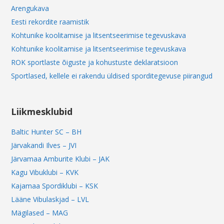
Arengukava
Eesti rekordite raamistik
Kohtunike koolitamise ja litsentseerimise tegevuskava
Kohtunike koolitamise ja litsentseerimise tegevuskava
ROK sportlaste õiguste ja kohustuste deklaratsioon
Sportlased, kellele ei rakendu üldised sporditegevuse piirangud
Liikmesklubid
Baltic Hunter SC – BH
Järvakandi Ilves – JVI
Järvamaa Amburite Klubi – JAK
Kagu Vibuklubi – KVK
Kajamaa Spordiklubi – KSK
Lääne Vibulaskjad – LVL
Mägilased – MAG