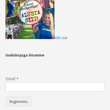
Kliki siia!
Uudiskirjaga liitumine
E
Email
*
m
a
i
l
E
Registreeru
m