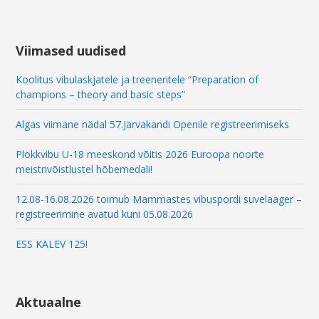
a
i
l
E
Viimased uudised
m
a
Koolitus vibulaskjatele ja treeneritele “Preparation of
i
champions – theory and basic steps”
l
Algas viimane nädal 57.Järvakandi Openile registreerimiseks
Plokkvibu U-18 meeskond võitis 2026 Euroopa noorte
meistrivõistlustel hõbemedali!
12.08-16.08.2026 toimub Mammastes vibuspordi suvelaager –
registreerimine avatud kuni 05.08.2026
ESS KALEV 125!
Aktuaalne