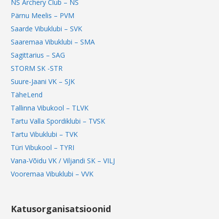
NS Archery Club – NS
Pärnu Meelis – PVM
Saarde Vibuklubi – SVK
Saaremaa Vibuklubi – SMA
Sagittarius – SAG
STORM SK -STR
Suure-Jaani VK – SJK
TäheLend
Tallinna Vibukool – TLVK
Tartu Valla Spordiklubi – TVSK
Tartu Vibuklubi – TVK
Türi Vibukool – TYRI
Vana-Võidu VK / Viljandi SK – VILJ
Vooremaa Vibuklubi – VVK
Katusorganisatsioonid