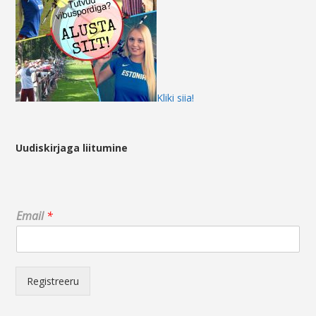
Kliki siia!
Uudiskirjaga liitumine
*
Email
*
E
m
a
i
l
Registreeru
E
m