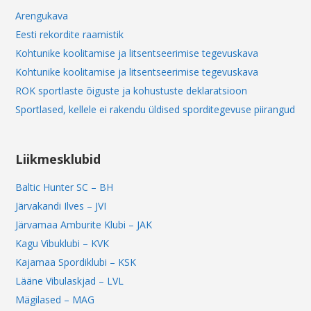
Arengukava
Eesti rekordite raamistik
Kohtunike koolitamise ja litsentseerimise tegevuskava
Kohtunike koolitamise ja litsentseerimise tegevuskava
ROK sportlaste õiguste ja kohustuste deklaratsioon
Sportlased, kellele ei rakendu üldised sporditegevuse piirangud
Liikmesklubid
Baltic Hunter SC – BH
Järvakandi Ilves – JVI
Järvamaa Amburite Klubi – JAK
Kagu Vibuklubi – KVK
Kajamaa Spordiklubi – KSK
Lääne Vibulaskjad – LVL
Mägilased – MAG