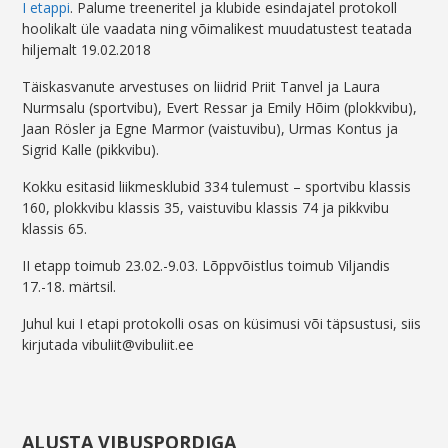
I etappi
. Palume treeneritel ja klubide esindajatel protokoll
hoolikalt üle vaadata ning võimalikest muudatustest teatada
hiljemalt 19.02.2018
Täiskasvanute arvestuses on liidrid Priit Tanvel ja Laura
Nurmsalu (sportvibu), Evert Ressar ja Emily Hõim (plokkvibu),
Jaan Rösler ja Egne Marmor (vaistuvibu), Urmas Kontus ja
Sigrid Kalle (pikkvibu).
Kokku esitasid liikmesklubid 334 tulemust – sportvibu klassis
160, plokkvibu klassis 35, vaistuvibu klassis 74 ja pikkvibu
klassis 65.
II etapp toimub 23.02.-9.03. Lõppvõistlus toimub Viljandis
17.-18. märtsil.
Juhul kui I etapi protokolli osas on küsimusi või täpsustusi, siis
kirjutada vibuliit@vibuliit.ee
ALUSTA VIBUSPORDIGA