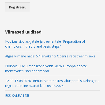
l
*
Registreeru
E
m
a
i
l
Viimased uudised
Koolitus vibulaskjatele ja treeneritele “Preparation of
champions – theory and basic steps”
Algas viimane nädal 57.Järvakandi Openile registreerimiseks
Plokkvibu U-18 meeskond võitis 2026 Euroopa noorte
meistrivõistlustel hõbemedali!
12.08-16.08.2026 toimub Mammastes vibuspordi suvelaager –
registreerimine avatud kuni 05.08.2026
ESS KALEV 125!