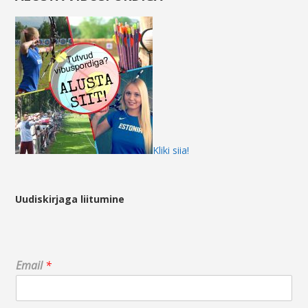
Kliki siia!
Uudiskirjaga liitumine
E
Email
*
m
a
i