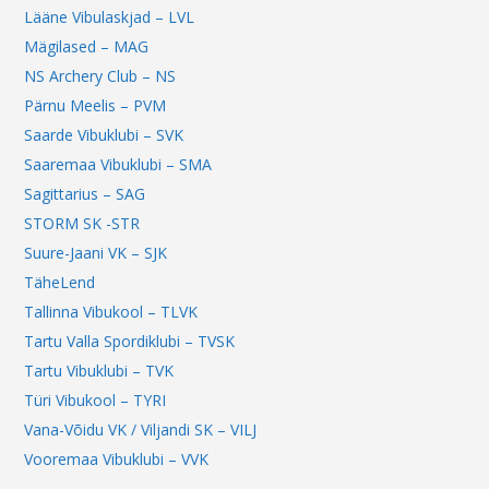
Lääne Vibulaskjad – LVL
Mägilased – MAG
NS Archery Club – NS
Pärnu Meelis – PVM
Saarde Vibuklubi – SVK
Saaremaa Vibuklubi – SMA
Sagittarius – SAG
STORM SK -STR
Suure-Jaani VK – SJK
TäheLend
Tallinna Vibukool – TLVK
Tartu Valla Spordiklubi – TVSK
Tartu Vibuklubi – TVK
Türi Vibukool – TYRI
Vana-Võidu VK / Viljandi SK – VILJ
Vooremaa Vibuklubi – VVK