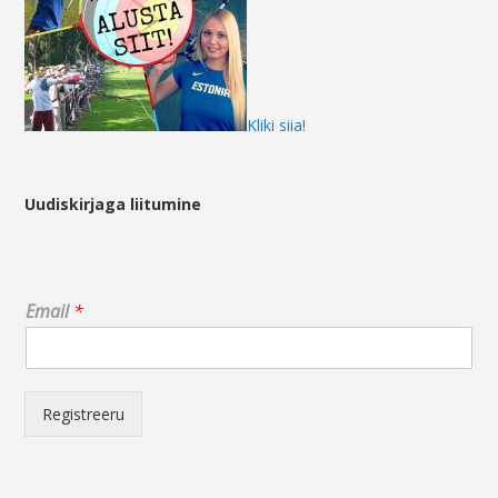
Kliki siia!
Uudiskirjaga liitumine
E
Email
*
m
a
i
l
*
Registreeru
*