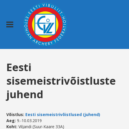
Eesti
sisemeistrivõistluste
juhend
Võistlus:
Eesti sisemeistrivõistlused (juhend)
Aeg:
9.-10.03.2019
Koht:
Viljandi (Suur-Kaare 33A)