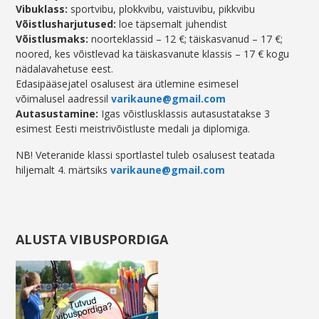
Vibuklass:
sportvibu, plokkvibu, vaistuvibu, pikkvibu
Võistlusharjutused:
loe täpsemalt juhendist
Võistlusmaks:
noorteklassid – 12 €; täiskasvanud – 17 €;
noored, kes võistlevad ka täiskasvanute klassis – 17 € kogu
nädalavahetuse eest.
Edasipääsejatel osalusest ära ütlemine esimesel
võimalusel aadressil
varikaune@gmail.com
Autasustamine:
Igas võistlusklassis autasustatakse 3
esimest Eesti meistrivõistluste medali ja diplomiga.
NB! Veteranide klassi sportlastel tuleb osalusest teatada
hiljemalt 4. märtsiks
varikaune@gmail.com
ALUSTA VIBUSPORDIGA