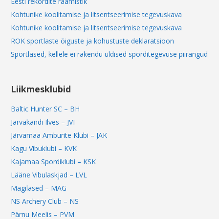
Eesti rekordite raamistik
Kohtunike koolitamise ja litsentseerimise tegevuskava
Kohtunike koolitamise ja litsentseerimise tegevuskava
ROK sportlaste õiguste ja kohustuste deklaratsioon
Sportlased, kellele ei rakendu üldised sporditegevuse piirangud
Liikmesklubid
Baltic Hunter SC – BH
Järvakandi Ilves – JVI
Järvamaa Amburite Klubi – JAK
Kagu Vibuklubi – KVK
Kajamaa Spordiklubi – KSK
Lääne Vibulaskjad – LVL
Mägilased – MAG
NS Archery Club – NS
Pärnu Meelis – PVM