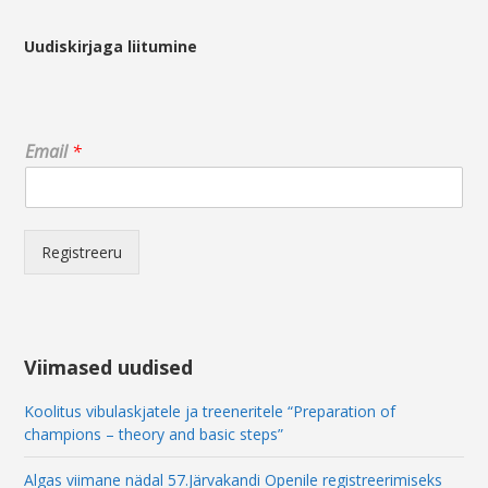
Uudiskirjaga liitumine
E
Email
*
m
a
i
l
E
Registreeru
m
a
i
l
E
Viimased uudised
m
a
Koolitus vibulaskjatele ja treeneritele “Preparation of
i
champions – theory and basic steps”
l
Algas viimane nädal 57.Järvakandi Openile registreerimiseks