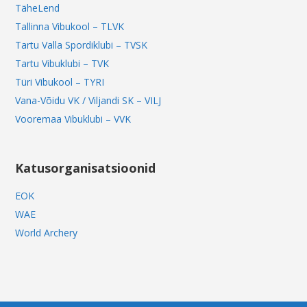
TäheLend
Tallinna Vibukool – TLVK
Tartu Valla Spordiklubi – TVSK
Tartu Vibuklubi – TVK
Türi Vibukool – TYRI
Vana-Võidu VK / Viljandi SK – VILJ
Vooremaa Vibuklubi – VVK
Katusorganisatsioonid
EOK
WAE
World Archery