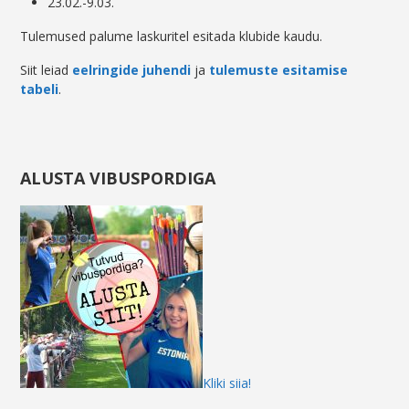
23.02.-9.03.
Tulemused palume laskuritel esitada klubide kaudu.
Siit leiad
eelringide juhendi
ja
tulemuste esitamise
tabeli
.
ALUSTA VIBUSPORDIGA
Kliki siia!