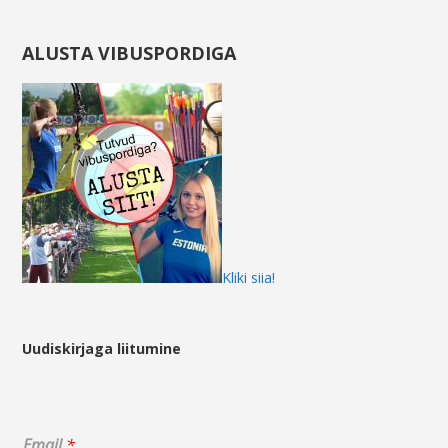
ALUSTA VIBUSPORDIGA
Kliki siia!
Uudiskirjaga liitumine
E
Email
*