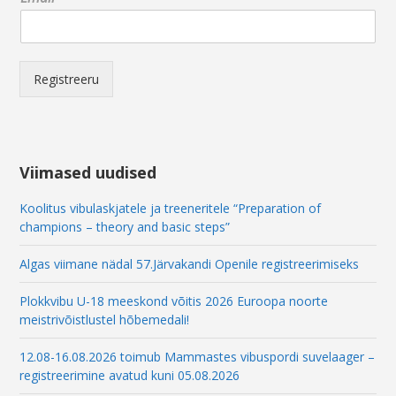
m
a
i
l
E
Registreeru
m
a
i
l
E
Viimased uudised
m
a
Koolitus vibulaskjatele ja treeneritele “Preparation of
i
champions – theory and basic steps”
l
Algas viimane nädal 57.Järvakandi Openile registreerimiseks
Plokkvibu U-18 meeskond võitis 2026 Euroopa noorte
meistrivõistlustel hõbemedali!
12.08-16.08.2026 toimub Mammastes vibuspordi suvelaager –
registreerimine avatud kuni 05.08.2026