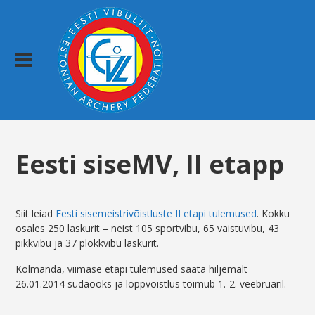
Eesti siseMV, II etapp
Siit leiad
Eesti sisemeistrivõistluste II etapi tulemused
. Kokku
osales 250 laskurit – neist 105 sportvibu, 65 vaistuvibu, 43
pikkvibu ja 37 plokkvibu laskurit.
Kolmanda, viimase etapi tulemused saata hiljemalt
26.01.2014 südaööks ja lõppvõistlus toimub 1.-2. veebruaril.