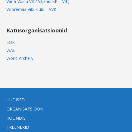
Vana-Võidu VK / Viljandi SK – VILJ
Vooremaa Vibuklubi – VVK
Katusorganisatsioonid
EOK
WAE
World Archery
UUDISED
ORGANISATSIOON
KOONDIS
TREENERID