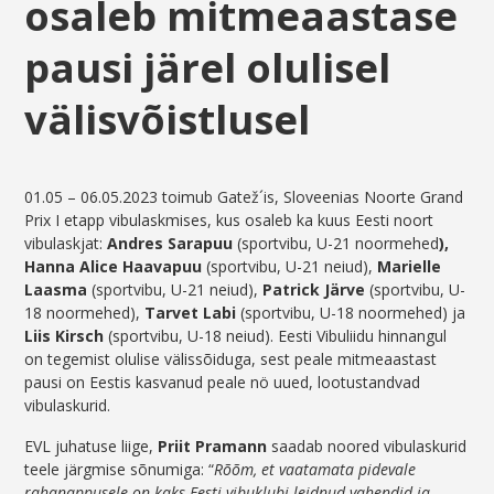
osaleb mitmeaastase
pausi järel olulisel
välisvõistlusel
01.05 – 06.05.2023 toimub Gatež´is, Sloveenias Noorte Grand
Prix I etapp vibulaskmises, kus osaleb ka kuus Eesti noort
vibulaskjat:
Andres Sarapuu
(sportvibu, U-21 noormehed
),
Hanna Alice Haavapuu
(sportvibu, U-21 neiud),
Marielle
Laasma
(sportvibu, U-21 neiud),
Patrick Järve
(sportvibu, U-
18 noormehed),
Tarvet Labi
(sportvibu, U-18 noormehed) ja
Liis Kirsch
(sportvibu, U-18 neiud). Eesti Vibuliidu hinnangul
on tegemist olulise välissõiduga, sest peale mitmeaastast
pausi on Eestis kasvanud peale nö uued, lootustandvad
vibulaskurid.
EVL juhatuse liige,
Priit Pramann
saadab noored vibulaskurid
teele järgmise sõnumiga: “
Rõõm, et vaatamata pidevale
rahanappusele on kaks Eesti vibuklubi leidnud vahendid ja