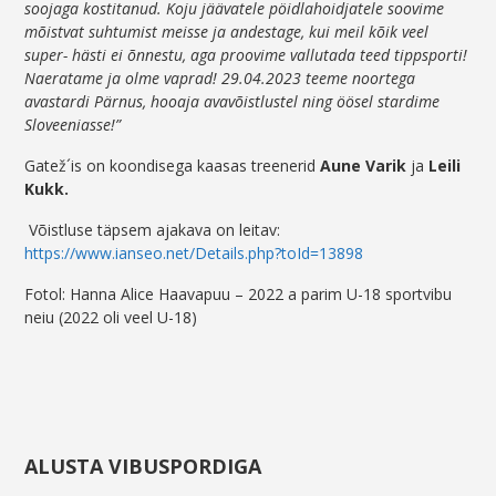
soojaga kostitanud. Koju jäävatele pöidlahoidjatele soovime
mõistvat suhtumist meisse ja andestage, kui meil kõik veel
super- hästi ei õnnestu, aga proovime vallutada teed tippsporti!
Naeratame ja olme vaprad! 29.04.2023 teeme noortega
avastardi Pärnus, hooaja avavõistlustel ning öösel stardime
Sloveeniasse!”
Gatež´is on koondisega kaasas treenerid
Aune Varik
ja
Leili
Kukk.
Võistluse täpsem ajakava on leitav:
https://www.ianseo.net/Details.php?toId=13898
Fotol: Hanna Alice Haavapuu – 2022 a parim U-18 sportvibu
neiu (2022 oli veel U-18)
ALUSTA VIBUSPORDIGA