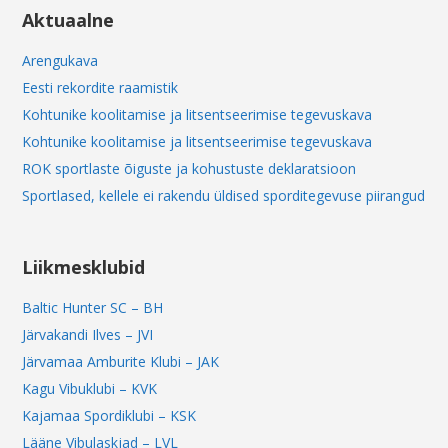
Aktuaalne
Arengukava
Eesti rekordite raamistik
Kohtunike koolitamise ja litsentseerimise tegevuskava
Kohtunike koolitamise ja litsentseerimise tegevuskava
ROK sportlaste õiguste ja kohustuste deklaratsioon
Sportlased, kellele ei rakendu üldised sporditegevuse piirangud
Liikmesklubid
Baltic Hunter SC – BH
Järvakandi Ilves – JVI
Järvamaa Amburite Klubi – JAK
Kagu Vibuklubi – KVK
Kajamaa Spordiklubi – KSK
Lääne Vibulaskjad – LVL