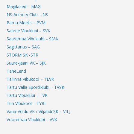
Mägilased – MAG
NS Archery Club – NS
Pärnu Meelis – PVM
Saarde Vibuklubi – SVK
Saaremaa Vibuklubi – SMA
Sagittarius – SAG
STORM SK -STR
Suure-Jaani VK – SJK
TäheLend
Tallinna Vibukool – TLVK
Tartu Valla Spordiklubi – TVSK
Tartu Vibuklubi – TVK
Türi Vibukool – TYRI
Vana-Võidu VK / Viljandi SK – VILJ
Vooremaa Vibuklubi – VVK