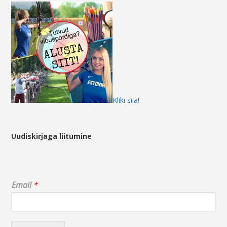
Kliki siia!
Uudiskirjaga liitumine
*
Email
*
*
E
m
a