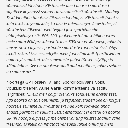
võimalused lähetada võistlustele uued noored sportlased
vajalikke kogemusi saama rahvusvaheliselt võistluselt. Muidugi
Eesti Vibuliidu juhatuse liikmene loodan, et võistlustelt tullakse
koju lisaks kogemustele, ka heade tulemustega. Arvestades, et
võistlustele lähevad uued tegijad just sportvibu ehk
olümpiavibuga, siis EOK 100. juubeliaastal on sobilik noored
teele saata EOK presidendi Urmas Sõõrumaa sõnadega, mille ta
lausus aasta alguses parimate sportlaste tunnustamisel: Olgu
isiklik rekord teie eesmärgiks meie juubeliaastal! Sportlased on
oma riigi saadikud, teie saavutuste puhul tõuseb riigilipp ja
kõlab hümn. See on ainukene valdkond maailmas, milles selline
au saab osaks.”
Noortega GP-l osalev, Viljandi Spordikooli/Vana-Võidu
Vibuklubi treener,
Aune Varik
kommenteeris välissõitu
järgmiselt: “…
eks meil kõigil ole väike sõidueelne ärevus sees.
Aga noored on täis optimismi ja tegutsemistahet! See on kõigile
noortele esimene suurvõistlus,eks nad kõik soovivad anda
endast parimat ja edukalt Eestit esindada! Sel aastal on noorte
GP nii hooaja alguses ja me oleme välitingimustes saanud vähe
treenida. Õnneks on ilmataat vahepeal lahke olnud ja meid