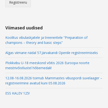
i
Registreeru
l
Viimased uudised
Koolitus vibulaskjatele ja treeneritele “Preparation of
champions – theory and basic steps”
Algas viimane nädal 57.Järvakandi Openile registreerimiseks
Plokkvibu U-18 meeskond võitis 2026 Euroopa noorte
meistrivõistlustel hõbemedali!
12.08-16.08.2026 toimub Mammastes vibuspordi suvelaager –
registreerimine avatud kuni 05.08.2026
ESS KALEV 125!