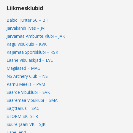
Liikmesklubid
Baltic Hunter SC – BH
Järvakandi Ilves – JVI
Järvamaa Amburite Klubi – JAK
Kagu Vibuklubi – KVK
Kajamaa Spordiklubi – KSK
Lääne Vibulaskjad – LVL
Mägilased – MAG
NS Archery Club – NS
Pärnu Meelis – PVM
Saarde Vibuklubi – SVK
Saaremaa Vibuklubi – SMA
Sagittarius – SAG
STORM SK -STR
Suure-Jaani VK – SJK
TäheLend