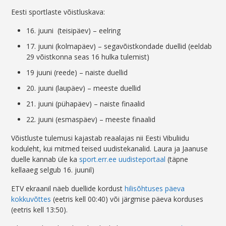
Eesti sportlaste võistluskava:
16. juuni (teisipäev) – eelring
17. juuni (kolmapäev) – segavõistkondade duellid (eeldab
29 võistkonna seas 16 hulka tulemist)
19 juuni (reede) – naiste duellid
20. juuni (laupäev) – meeste duellid
21. juuni (pühapäev) – naiste finaalid
22. juuni (esmaspäev) – meeste finaalid
Võistluste tulemusi kajastab reaalajas nii Eesti Vibuliidu
koduleht, kui mitmed teised uudistekanalid. Laura ja Jaanuse
duelle kannab üle ka
sport.err.ee uudisteportaal
(täpne
kellaaeg selgub 16. juunil)
ETV ekraanil näeb duellide kordust
hilisõhtuses päeva
kokkuvõttes
(eetris kell 00:40) või järgmise päeva korduses
(eetris kell 13:50).