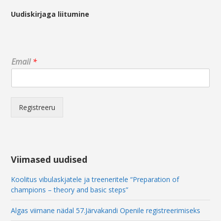
Uudiskirjaga liitumine
E
Email
*
m
a
i
l
E
Registreeru
m
a
i
l
*
Viimased uudised
Koolitus vibulaskjatele ja treeneritele “Preparation of
champions – theory and basic steps”
Algas viimane nädal 57.Järvakandi Openile registreerimiseks