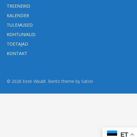
TREENERID
KALENDER
TULEMUSED
KOHTUNIKUD
TOETAJAD
KONTAKT
© 2026 Eesti Vibuliit. Bento theme by Satori
ET