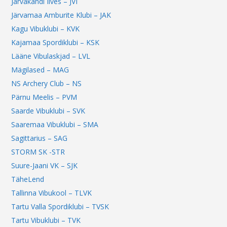
Järvakandi Ilves – JVI
Järvamaa Amburite Klubi – JAK
Kagu Vibuklubi – KVK
Kajamaa Spordiklubi – KSK
Lääne Vibulaskjad – LVL
Mägilased – MAG
NS Archery Club – NS
Pärnu Meelis – PVM
Saarde Vibuklubi – SVK
Saaremaa Vibuklubi – SMA
Sagittarius – SAG
STORM SK -STR
Suure-Jaani VK – SJK
TäheLend
Tallinna Vibukool – TLVK
Tartu Valla Spordiklubi – TVSK
Tartu Vibuklubi – TVK