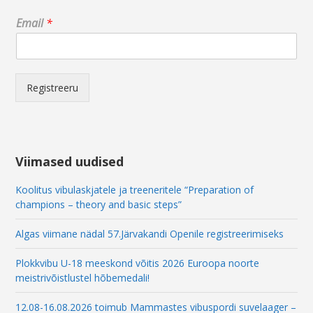
E
Email
*
m
a
i
l
E
Registreeru
m
a
i
l
E
Viimased uudised
m
a
Koolitus vibulaskjatele ja treeneritele “Preparation of
i
champions – theory and basic steps”
l
Algas viimane nädal 57.Järvakandi Openile registreerimiseks
Plokkvibu U-18 meeskond võitis 2026 Euroopa noorte
meistrivõistlustel hõbemedali!
12.08-16.08.2026 toimub Mammastes vibuspordi suvelaager –