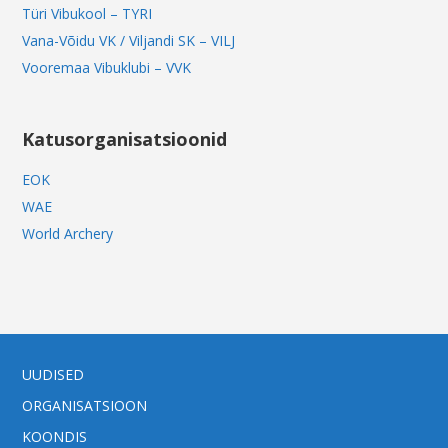
Türi Vibukool – TYRI
Vana-Võidu VK / Viljandi SK – VILJ
Vooremaa Vibuklubi – VVK
Katusorganisatsioonid
EOK
WAE
World Archery
UUDISED
ORGANISATSIOON
KOONDIS