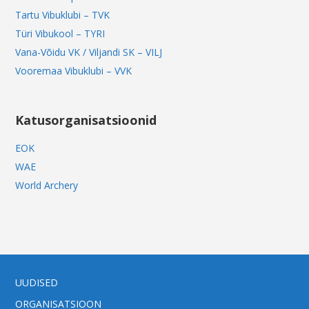
Tartu Vibuklubi – TVK
Türi Vibukool – TYRI
Vana-Võidu VK / Viljandi SK – VILJ
Vooremaa Vibuklubi – VVK
Katusorganisatsioonid
EOK
WAE
World Archery
UUDISED
ORGANISATSIOON