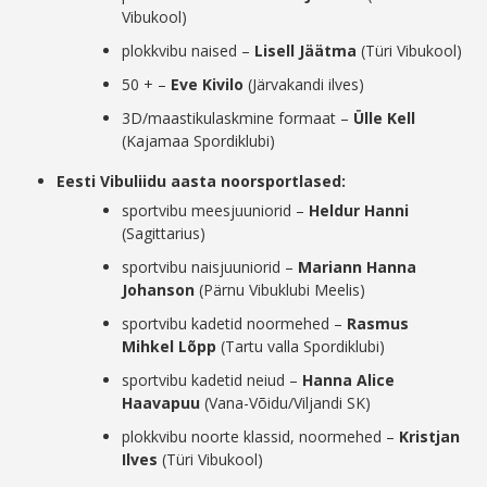
Vibukool)
plokkvibu naised –
Lisell Jäätma
(Türi Vibukool)
50 + –
Eve Kivilo
(Järvakandi ilves)
3D/maastikulaskmine formaat –
Ülle Kell
(Kajamaa Spordiklubi)
Eesti Vibuliidu aasta noorsportlased:
sportvibu meesjuuniorid –
Heldur Hanni
(Sagittarius)
sportvibu naisjuuniorid –
Mariann Hanna
Johanson
(Pärnu Vibuklubi Meelis)
sportvibu kadetid noormehed –
Rasmus
Mihkel Lõpp
(Tartu valla Spordiklubi)
sportvibu kadetid neiud –
Hanna Alice
Haavapuu
(Vana-Võidu/Viljandi SK)
plokkvibu noorte klassid, noormehed –
Kristjan
Ilves
(Türi Vibukool)