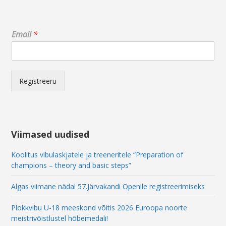
E
Email
*
m
a
i
l
E
Registreeru
m
a
i
l
E
Viimased uudised
m
a
Koolitus vibulaskjatele ja treeneritele “Preparation of
i
champions – theory and basic steps”
l
Algas viimane nädal 57.Järvakandi Openile registreerimiseks
Plokkvibu U-18 meeskond võitis 2026 Euroopa noorte
meistrivõistlustel hõbemedali!