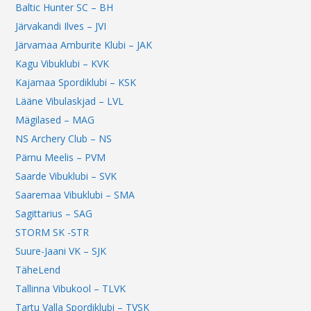
Baltic Hunter SC – BH
Järvakandi Ilves – JVI
Järvamaa Amburite Klubi – JAK
Kagu Vibuklubi – KVK
Kajamaa Spordiklubi – KSK
Lääne Vibulaskjad – LVL
Mägilased – MAG
NS Archery Club – NS
Pärnu Meelis – PVM
Saarde Vibuklubi – SVK
Saaremaa Vibuklubi – SMA
Sagittarius – SAG
STORM SK -STR
Suure-Jaani VK – SJK
TäheLend
Tallinna Vibukool – TLVK
Tartu Valla Spordiklubi – TVSK