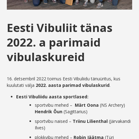
Eesti Vibuliit tänas
2022. a parimaid
vibulaskureid
16. detsembril 2022 toimus Eesti Vibuliidu tänuüritus, kus
kuulutati välja
2022. aasta parimad vibulaskurid
.
Eesti Vibuliidu aasta sportlased:
sportvibu mehed –
Märt Oona
(NS Archery)
Hendrik Õun
(Sagittarius)
sportvibu naised –
Triinu Lilienthal
(Järvakandi
Ilves)
plokkvibu mehed –
Robin Jäätma
(Türi