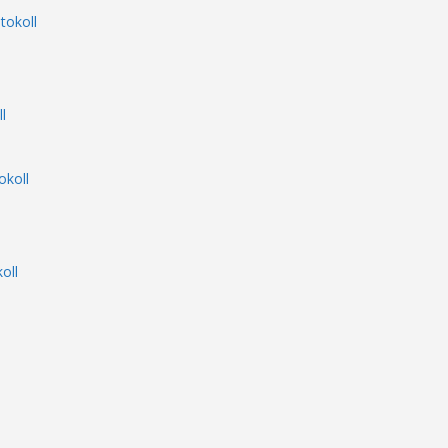
tokoll
l
okoll
oll