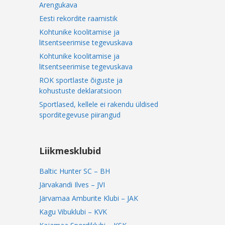
Arengukava
Eesti rekordite raamistik
Kohtunike koolitamise ja
litsentseerimise tegevuskava
Kohtunike koolitamise ja
litsentseerimise tegevuskava
ROK sportlaste õiguste ja
kohustuste deklaratsioon
Sportlased, kellele ei rakendu üldised
sporditegevuse piirangud
Liikmesklubid
Baltic Hunter SC – BH
Järvakandi Ilves – JVI
Järvamaa Amburite Klubi – JAK
Kagu Vibuklubi – KVK