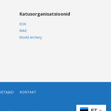
Katusorganisatsioonid
EOK
WAE
World Archery
OETAJAD
KONTAKT
ET