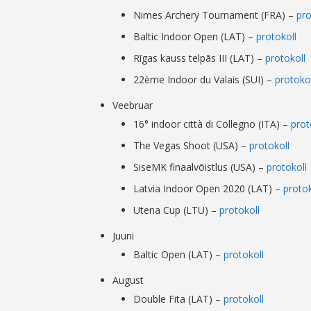
Nimes Archery Tournament (FRA) –
pro
Baltic Indoor Open (LAT) –
protokoll
Rīgas kauss telpās III (LAT) –
protokoll
22ème Indoor du Valais (SUI) –
protokol
Veebruar
16° indoor città di Collegno (ITA) –
prot
The Vegas Shoot (USA) –
protokoll
SiseMK finaalvõistlus (USA) –
protokoll
Latvia Indoor Open 2020 (LAT) –
protok
Utena Cup (LTU) –
protokoll
Juuni
Baltic Open (LAT) –
protokoll
August
Double Fita (LAT) –
protokoll