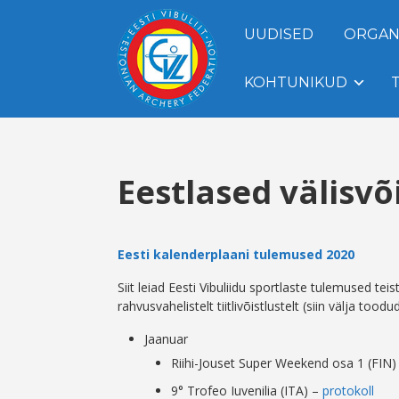
UUDISED
ORGAN
KOHTUNIKUD
Eestlased välisvõ
Eesti kalenderplaani tulemused 2020
Siit leiad Eesti Vibuliidu sportlaste tulemused tei
rahvusvahelistelt tiitlivõistlustelt (siin välja too
Jaanuar
Riihi-Jouset Super Weekend osa 1 (FIN)
9° Trofeo Iuvenilia (ITA) –
protokoll