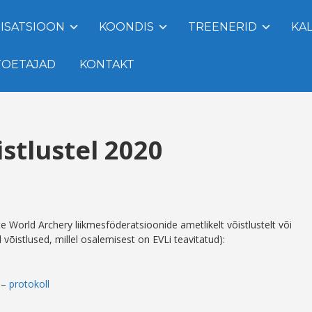
ISATSIOON
KOONDIS
TREENERID
KA
TOETAJAD
KONTAKT
istlustel 2020
ste World Archery liikmesföderatsioonide ametlikelt võistlustelt või
dud võistlused, millel osalemisest on EVLi teavitatud):
 –
protokoll