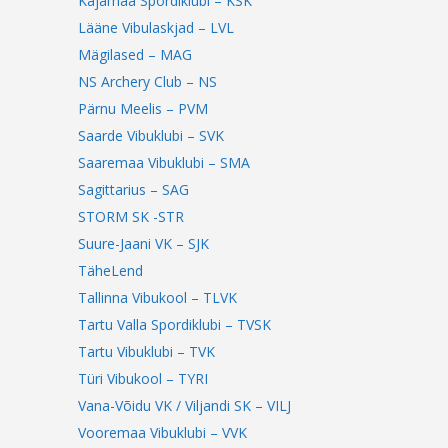
Kajamaa Spordiklubi – KSK
Lääne Vibulaskjad – LVL
Mägilased – MAG
NS Archery Club – NS
Pärnu Meelis – PVM
Saarde Vibuklubi – SVK
Saaremaa Vibuklubi – SMA
Sagittarius – SAG
STORM SK -STR
Suure-Jaani VK – SJK
TäheLend
Tallinna Vibukool – TLVK
Tartu Valla Spordiklubi – TVSK
Tartu Vibuklubi – TVK
Türi Vibukool – TYRI
Vana-Võidu VK / Viljandi SK – VILJ
Vooremaa Vibuklubi – VVK