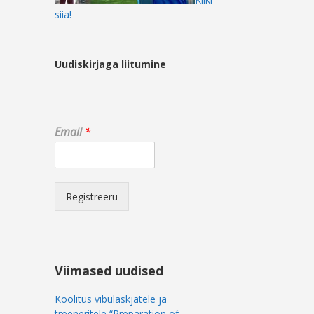
siia!
Uudiskirjaga liitumine
*
Email
*
E
m
a
i
l
Registreeru
E
m
a
i
l
Viimased uudised
Koolitus vibulaskjatele ja
treeneritele “Preparation of