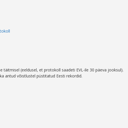
tokoll
 täitmisel (eeldusel, et protokoll saadeti EVL-ile 30 päeva jooksul).
 ka antud võistlustel püstitatud Eesti rekordid.