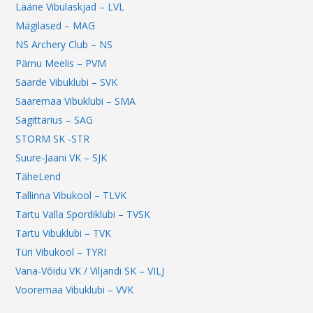
Lääne Vibulaskjad – LVL
Mägilased – MAG
NS Archery Club – NS
Pärnu Meelis – PVM
Saarde Vibuklubi – SVK
Saaremaa Vibuklubi – SMA
Sagittarius – SAG
STORM SK -STR
Suure-Jaani VK – SJK
TäheLend
Tallinna Vibukool – TLVK
Tartu Valla Spordiklubi – TVSK
Tartu Vibuklubi – TVK
Türi Vibukool – TYRI
Vana-Võidu VK / Viljandi SK – VILJ
Vooremaa Vibuklubi – VVK