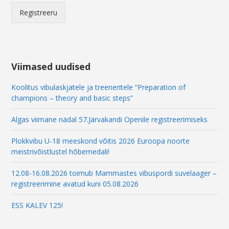
l
*
Registreeru
*
Viimased uudised
Koolitus vibulaskjatele ja treeneritele “Preparation of
champions – theory and basic steps”
Algas viimane nädal 57.Järvakandi Openile registreerimiseks
Plokkvibu U-18 meeskond võitis 2026 Euroopa noorte
meistrivõistlustel hõbemedali!
12.08-16.08.2026 toimub Mammastes vibuspordi suvelaager –
registreerimine avatud kuni 05.08.2026
ESS KALEV 125!