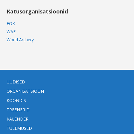
Katusorganisatsioonid
EOK
WAE
World Archery
UUDISED
ORGANISATSIOON
KOONDIS
TREENERID
KALENDER
TULEMUSED