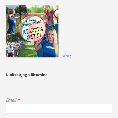
Kliki siia!
Uudiskirjaga liitumine
E
Email
*
m
a
i