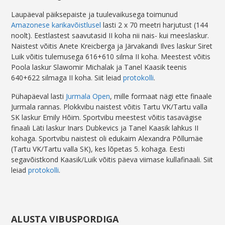
Laupäeval päiksepaiste ja tuulevaikusega toimunud
Amazonese karikavõistlusel
lasti 2 x 70 meetri harjutust (144
noolt). Eestlastest saavutasid II koha nii nais- kui meeslaskur.
Naistest võitis Anete Kreicberga ja Järvakandi Ilves laskur Siret
Luik võitis tulemusega 616+610 silma II koha. Meestest võitis
Poola laskur Slawomir Michalak ja Tanel Kaasik teenis
640+622 silmaga II koha. Siit leiad
protokolli
.
Pühapäeval lasti
Jurmala Open
, mille formaat nägi ette finaale
Jurmala rannas. Plokkvibu naistest võitis Tartu VK/Tartu valla
SK laskur Emily Hõim. Sportvibu meestest võitis tasavägise
finaali Läti laskur Inars Dubkevics ja Tanel Kaasik lahkus II
kohaga. Sportvibu naistest oli edukaim Alexandra Põllumäe
(Tartu VK/Tartu valla SK), kes lõpetas 5. kohaga. Eesti
segavõistkond Kaasik/Luik võitis päeva viimase kullafinaali. Siit
leiad
protokolli
.
ALUSTA VIBUSPORDIGA