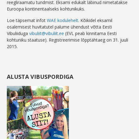
reegliraamatu tundmist. Eksami edukalt läbinud nimetatakse
Euroopa kontinentaalseks kohtunikuks.
Loe täpsemat infot
WAE kodulehelt
. Kõikidel eksamil
osalemisest huvitatutel palume ühendust võtta Eesti
Vibuliiduga
vibuliit@vibuliit.ee
(EVL peab kinnitama Eesti
kohtuniku staatuse). Registreerimise lõpptähtaeg on 31. juuli
2015.
ALUSTA VIBUSPORDIGA