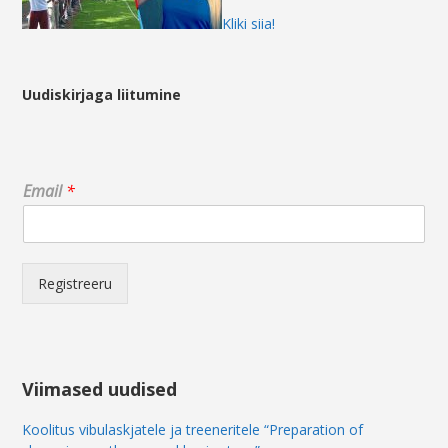
Kliki siia!
Uudiskirjaga liitumine
E
Email
*
m
a
i
l
*
Registreeru
E
m
a
i
l
Viimased uudised
Koolitus vibulaskjatele ja treeneritele “Preparation of