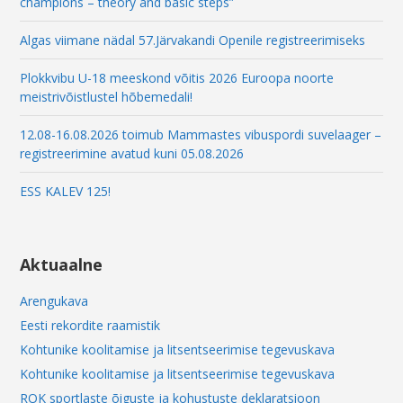
champions – theory and basic steps”
Algas viimane nädal 57.Järvakandi Openile registreerimiseks
Plokkvibu U-18 meeskond võitis 2026 Euroopa noorte
meistrivõistlustel hõbemedali!
12.08-16.08.2026 toimub Mammastes vibuspordi suvelaager –
registreerimine avatud kuni 05.08.2026
ESS KALEV 125!
Aktuaalne
Arengukava
Eesti rekordite raamistik
Kohtunike koolitamise ja litsentseerimise tegevuskava
Kohtunike koolitamise ja litsentseerimise tegevuskava
ROK sportlaste õiguste ja kohustuste deklaratsioon