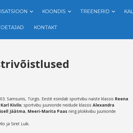
ISATSIOON
KOONDIS
TREENERID
KA
TOETAJAD
KONTAKT
trivõistlused
03. Samsunis, Türgis. Eestit esindab sportvibu naiste klassis
Reena
s
Karl Kivilo
; sportvibu juunioride neidude klassis
Alexandra
isell Jäätma
,
Meeri-Marita Paas
ning plokkvibu juunioride
o ja Siret Luik.