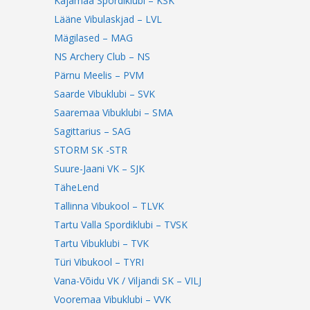
Kajamaa Spordiklubi – KSK
Lääne Vibulaskjad – LVL
Mägilased – MAG
NS Archery Club – NS
Pärnu Meelis – PVM
Saarde Vibuklubi – SVK
Saaremaa Vibuklubi – SMA
Sagittarius – SAG
STORM SK -STR
Suure-Jaani VK – SJK
TäheLend
Tallinna Vibukool – TLVK
Tartu Valla Spordiklubi – TVSK
Tartu Vibuklubi – TVK
Türi Vibukool – TYRI
Vana-Võidu VK / Viljandi SK – VILJ
Vooremaa Vibuklubi – VVK