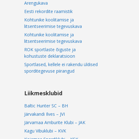
Arengukava
Eesti rekordite raamistik
Kohtunike koolitamise ja
litsentseerimise tegevuskava
Kohtunike koolitamise ja
litsentseerimise tegevuskava
ROK sportlaste õiguste ja
kohustuste deklaratsioon
Sportlased, kellele ei rakendu üldised
sporditegevuse piirangud
Liikmesklubid
Baltic Hunter SC – BH
Järvakandi Ilves – JVI
Järvamaa Amburite Klubi – JAK
Kagu Vibuklubi – KVK