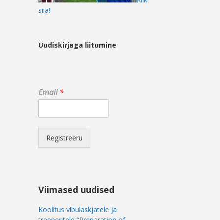
siia!
Uudiskirjaga liitumine
E
Email
*
m
a
i
l
*
Registreeru
E
m
a
i
l
Viimased uudised
Koolitus vibulaskjatele ja
treeneritele “Preparation of