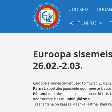
UUDISED
ORGAN
KOHTUNIKUD
Euroopa sisemeis
26.02.-2.03.
Euroopa sisemeistrivõistlused toimuvad 26.02.-2.
Pärnat
; sportvibu juunioride noormeeste klassi
Põllumäe
; plokkvibu juunioride neidude klassis
L
noormeeste klassis
Robin Jäätma
.
Treeneritena on kaasas Maarika Jäätma, Raul Kivil