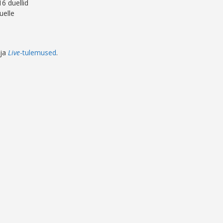
16 duellid
uelle
ja
Live
-tulemused
.