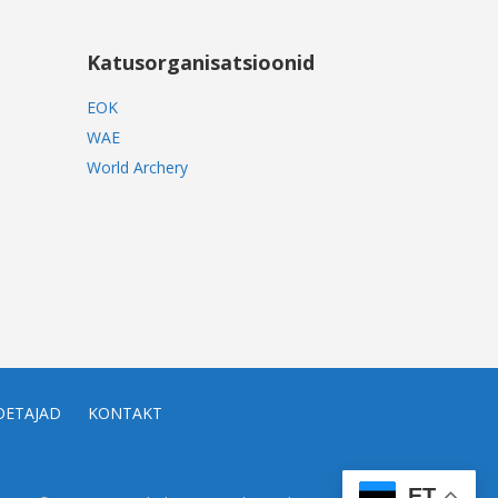
Katusorganisatsioonid
EOK
WAE
World Archery
OETAJAD
KONTAKT
ET