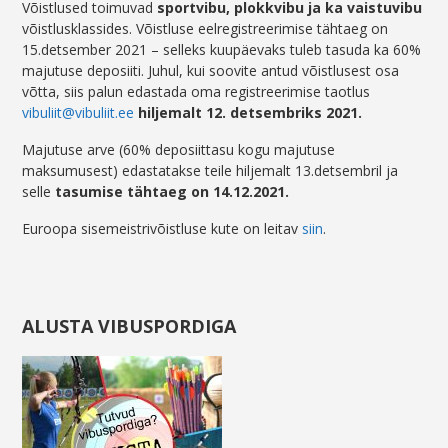
Võistlused toimuvad
sportvibu, plokkvibu ja ka vaistuvibu
võistlusklassides. Võistluse eelregistreerimise tähtaeg on
15.detsember 2021 – selleks kuupäevaks tuleb tasuda ka 60%
majutuse deposiiti. Juhul, kui soovite antud võistlusest osa
võtta, siis palun edastada oma registreerimise taotlus
vibuliit@vibuliit.ee
hiljemalt 12. detsembriks 2021.
Majutuse arve (60% deposiittasu kogu majutuse
maksumusest) edastatakse teile hiljemalt 13.detsembril ja
selle
tasumise tähtaeg on 14.12.2021.
Euroopa sisemeistrivõistluse kute on leitav
siin
.
ALUSTA VIBUSPORDIGA