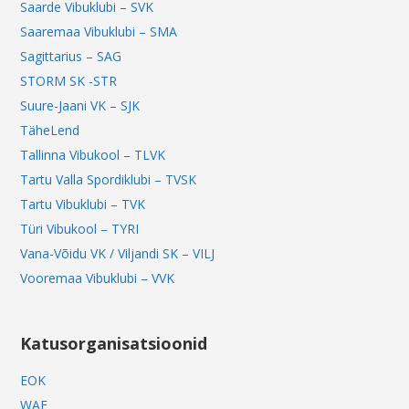
Saarde Vibuklubi – SVK
Saaremaa Vibuklubi – SMA
Sagittarius – SAG
STORM SK -STR
Suure-Jaani VK – SJK
TäheLend
Tallinna Vibukool – TLVK
Tartu Valla Spordiklubi – TVSK
Tartu Vibuklubi – TVK
Türi Vibukool – TYRI
Vana-Võidu VK / Viljandi SK – VILJ
Vooremaa Vibuklubi – VVK
Katusorganisatsioonid
EOK
WAE