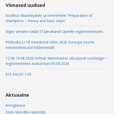
l
Viimased uudised
Koolitus vibulaskjatele ja treeneritele “Preparation of
champions – theory and basic steps”
Algas viimane nädal 57.Järvakandi Openile registreerimiseks
Plokkvibu U-18 meeskond võitis 2026 Euroopa noorte
meistrivõistlustel hõbemedali!
12.08-16.08.2026 toimub Mammastes vibuspordi suvelaager –
registreerimine avatud kuni 05.08.2026
ESS KALEV 125!
Aktuaalne
Arengukava
Eesti rekordite raamistik