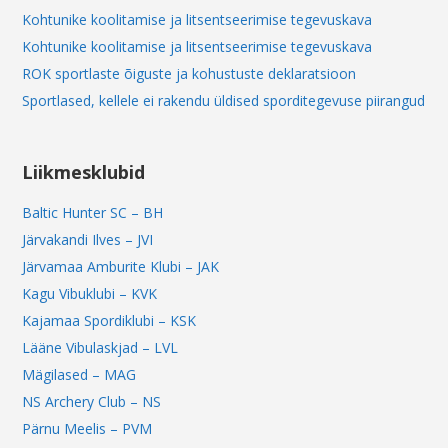
Kohtunike koolitamise ja litsentseerimise tegevuskava
Kohtunike koolitamise ja litsentseerimise tegevuskava
ROK sportlaste õiguste ja kohustuste deklaratsioon
Sportlased, kellele ei rakendu üldised sporditegevuse piirangud
Liikmesklubid
Baltic Hunter SC – BH
Järvakandi Ilves – JVI
Järvamaa Amburite Klubi – JAK
Kagu Vibuklubi – KVK
Kajamaa Spordiklubi – KSK
Lääne Vibulaskjad – LVL
Mägilased – MAG
NS Archery Club – NS
Pärnu Meelis – PVM