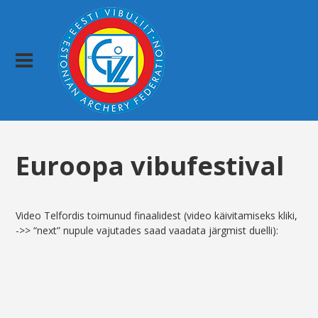
Euroopa vibufestival
Video Telfordis toimunud finaalidest (video käivitamiseks kliki,
->> “next” nupule vajutades saad vaadata järgmist duelli):