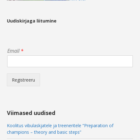
Uudiskirjaga liitumine
E
Email
*
m
a
i
l
E
Registreeru
m
a
i
l
E
Viimased uudised
m
a
Koolitus vibulaskjatele ja treeneritele “Preparation of
i
champions – theory and basic steps”
l