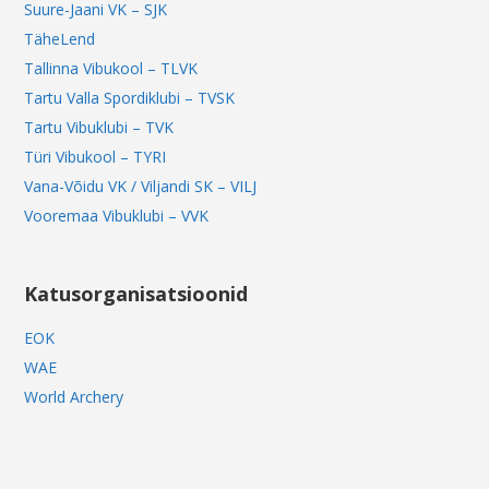
Suure-Jaani VK – SJK
TäheLend
Tallinna Vibukool – TLVK
Tartu Valla Spordiklubi – TVSK
Tartu Vibuklubi – TVK
Türi Vibukool – TYRI
Vana-Võidu VK / Viljandi SK – VILJ
Vooremaa Vibuklubi – VVK
Katusorganisatsioonid
EOK
WAE
World Archery