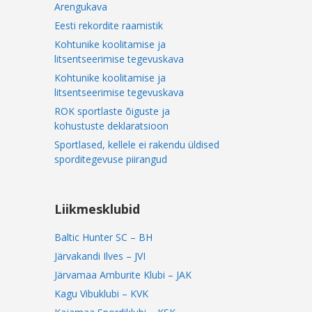
Arengukava
Eesti rekordite raamistik
Kohtunike koolitamise ja
litsentseerimise tegevuskava
Kohtunike koolitamise ja
litsentseerimise tegevuskava
ROK sportlaste õiguste ja
kohustuste deklaratsioon
Sportlased, kellele ei rakendu üldised
sporditegevuse piirangud
Liikmesklubid
Baltic Hunter SC – BH
Järvakandi Ilves – JVI
Järvamaa Amburite Klubi – JAK
Kagu Vibuklubi – KVK