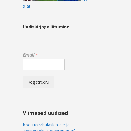
siia!
Uudiskirjaga liitumine
*
Email
*
E
m
a
i
l
Registreeru
*
Viimased uudised
Koolitus vibulaskjatele ja
treeneritele “Preparation of