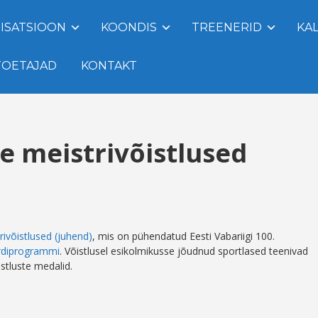
ISATSIOON
KOONDIS
TREENERID
KA
TOETAJAD
KONTAKT
e meistrivõistlused
ivõistlused (juhend)
, mis on pühendatud Eesti Vabariigi 100.
rdiprogrammi
. Võistlusel esikolmikusse jõudnud sportlased teenivad
istluste medalid.