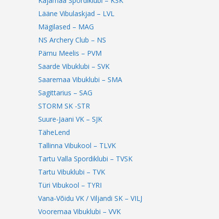
Kajamaa Spordiklubi – KSK
Lääne Vibulaskjad – LVL
Mägilased – MAG
NS Archery Club – NS
Pärnu Meelis – PVM
Saarde Vibuklubi – SVK
Saaremaa Vibuklubi – SMA
Sagittarius – SAG
STORM SK -STR
Suure-Jaani VK – SJK
TäheLend
Tallinna Vibukool – TLVK
Tartu Valla Spordiklubi – TVSK
Tartu Vibuklubi – TVK
Türi Vibukool – TYRI
Vana-Võidu VK / Viljandi SK – VILJ
Vooremaa Vibuklubi – VVK