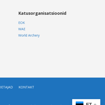
Katusorganisatsioonid
EOK
WAE
World Archery
OETAJAD
KONTAKT
ET