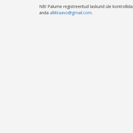
NB! Palume registreeritud laskurid üle kontrollida
anda
alliktaavo@gmail.com
.