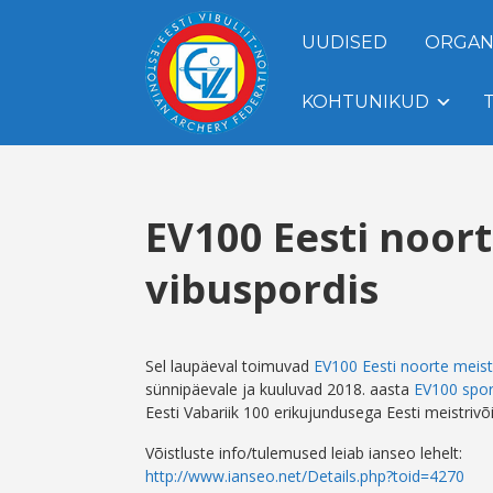
UUDISED
ORGAN
KOHTUNIKUD
EV100 Eesti noort
vibuspordis
Sel laupäeval toimuvad
EV100 Eesti noorte meistr
sünnipäevale ja kuuluvad 2018. aasta
EV100 spo
Eesti Vabariik 100 erikujundusega Eesti meistrivõ
Võistluste info/tulemused leiab ianseo lehelt:
http://www.ianseo.net/Details.php?toid=4270