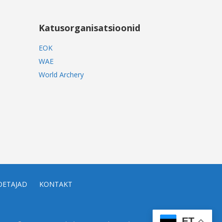
Katusorganisatsioonid
EOK
WAE
World Archery
OETAJAD
KONTAKT
ET