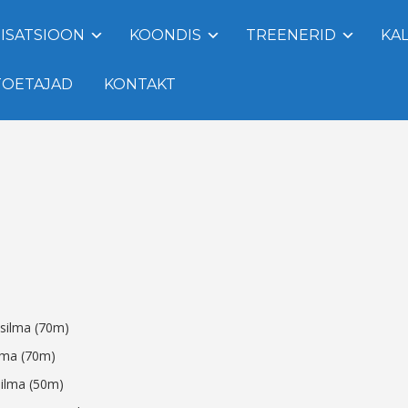
ISATSIOON
KOONDIS
TREENERID
KA
TOETAJAD
KONTAKT
 silma (70m)
ilma (70m)
silma (50m)