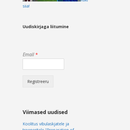
siia!
Uudiskirjaga liitumine
E
Email
*
m
a
i
l
E
Registreeru
m
a
i
l
E
Viimased uudised
m
a
Koolitus vibulaskjatele ja
i
treeneritele “Preparation of