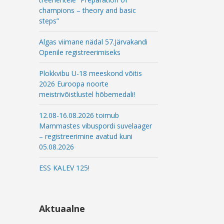
l
champions – theory and basic
steps”
Algas viimane nädal 57.Järvakandi
Openile registreerimiseks
Plokkvibu U-18 meeskond võitis
2026 Euroopa noorte
meistrivõistlustel hõbemedali!
12.08-16.08.2026 toimub
Mammastes vibuspordi suvelaager
– registreerimine avatud kuni
05.08.2026
ESS KALEV 125!
Aktuaalne