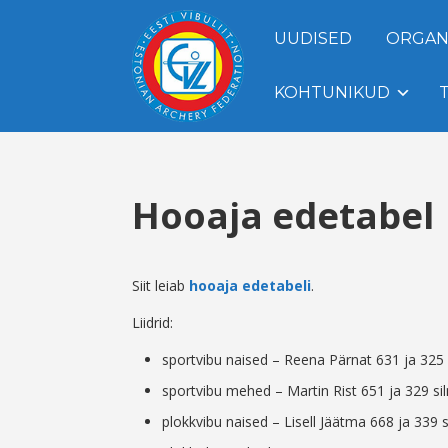
UUDISED
ORGAN
KOHTUNIKUD
Hooaja edetabel
Siit leiab
hooaja edetabeli
.
Liidrid:
sportvibu naised – Reena Pärnat 631 ja 325
sportvibu mehed – Martin Rist 651 ja 329 s
plokkvibu naised – Lisell Jäätma 668 ja 339 