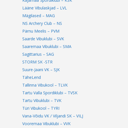
Kajamaa Spordiklubi – KSK
Lääne Vibulaskjad – LVL
Mägilased – MAG
NS Archery Club – NS
Pärnu Meelis – PVM
Saarde Vibuklubi – SVK
Saaremaa Vibuklubi – SMA
Sagittarius – SAG
STORM SK -STR
Suure-Jaani VK – SJK
TäheLend
Tallinna Vibukool – TLVK
Tartu Valla Spordiklubi – TVSK
Tartu Vibuklubi – TVK
Türi Vibukool – TYRI
Vana-Võidu VK / Viljandi SK – VILJ
Vooremaa Vibuklubi – VVK