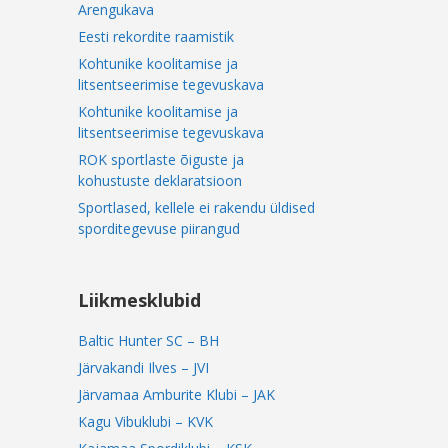
Arengukava
Eesti rekordite raamistik
Kohtunike koolitamise ja
litsentseerimise tegevuskava
Kohtunike koolitamise ja
litsentseerimise tegevuskava
ROK sportlaste õiguste ja
kohustuste deklaratsioon
Sportlased, kellele ei rakendu üldised
sporditegevuse piirangud
Liikmesklubid
Baltic Hunter SC – BH
Järvakandi Ilves – JVI
Järvamaa Amburite Klubi – JAK
Kagu Vibuklubi – KVK