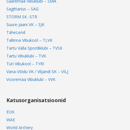
Saaremaa Vibuklubi – SMA
Sagittarius – SAG
STORM SK -STR
Suure-Jaani VK – SJK
TäheLend
Tallinna Vibukool – TLVK
Tartu Valla Spordiklubi – TVSK
Tartu Vibuklubi – TVK
Türi Vibukool – TYRI
Vana-Võidu VK / Viljandi SK – VILJ
Vooremaa Vibuklubi – VVK
Katusorganisatsioonid
EOK
WAE
World Archery