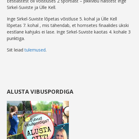
Eestlastest oli võistluses 2 sportlast – pikkvibu naistest Inge
Sirkel-Suviste ja Ülle Kell.
Inge Sirkel-Suviste lõpetas võistluse 5. kohal ja Ülle Kell
lõpetas 7. kohal , mis tähendab, et homsetes finaalides ükski
eestlane kahjuks ei lase. Inge Sirkel-Suviste kaotas 4. kohale 3
punktiga.
Siit leiad
tulemused
.
ALUSTA VIBUSPORDIGA