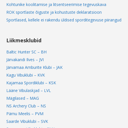
Kohtunike koolitamise ja litsentseerimise tegevuskava
ROK sportlaste õiguste ja kohustuste deklaratsioon
Sportlased, kellele ei rakendu üldised sporditegevuse piirangud
Liikmesklubid
Baltic Hunter SC – BH
Järvakandi Ilves – JVI
Järvamaa Amburite Klubi – JAK
Kagu Vibuklubi – KVK
Kajamaa Spordiklubi – KSK
Lääne Vibulaskjad – LVL
Mägilased – MAG
NS Archery Club – NS
Pärnu Meelis – PVM
Saarde Vibuklubi – SVK