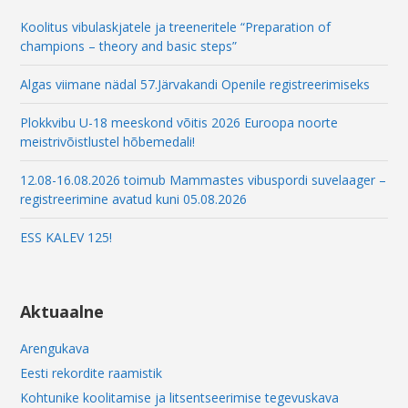
m
a
Koolitus vibulaskjatele ja treeneritele “Preparation of
i
champions – theory and basic steps”
l
Algas viimane nädal 57.Järvakandi Openile registreerimiseks
Plokkvibu U-18 meeskond võitis 2026 Euroopa noorte
meistrivõistlustel hõbemedali!
12.08-16.08.2026 toimub Mammastes vibuspordi suvelaager –
registreerimine avatud kuni 05.08.2026
ESS KALEV 125!
Aktuaalne
Arengukava
Eesti rekordite raamistik
Kohtunike koolitamise ja litsentseerimise tegevuskava