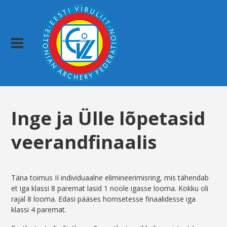
Inge ja Ülle lõpetasid
veerandfinaalis
Täna toimus II individuaalne elimineerimisring, mis tähendab
et iga klassi 8 paremat lasid 1 noole igasse looma. Kokku oli
rajal 8 looma. Edasi pääses homsetesse finaalidesse iga
klassi 4 paremat.