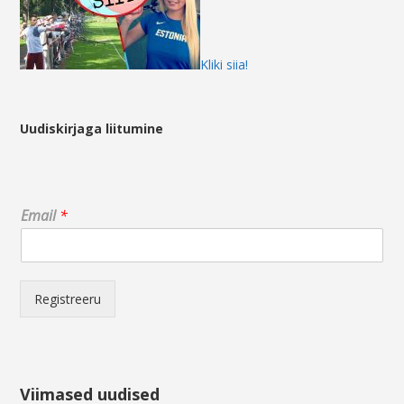
Kliki siia!
Uudiskirjaga liitumine
E
Email
*
m
a
i
l
E
Registreeru
m
a
i
l
E
Viimased uudised