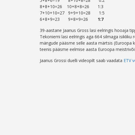
5+8+6=19 8+10+8=28 0:2
8+8+10=26 10+8+8=26 1:3
7+10+10=27 9+9+10=28 1:5
6+8+9=23 9+8+9=26
1:7
39-aastane Jaanus Gross lasi eelringis hooaja ti
Tekoniemi lasi eelringis aga 664 silmaga isikliku 
mängude pääsme selle aasta märtsis (Euroopa kar
teenis pääsme eelmise aasta Euroopa meistrivõist
Jaanus Grossi duelli videopilt saab vaadata
ETV v