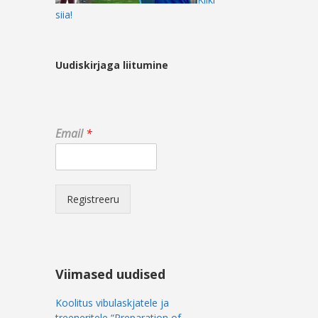
siia!
Uudiskirjaga liitumine
*
Email
*
E
m
a
i
l
Registreeru
E
m
a
i
l
Viimased uudised
Koolitus vibulaskjatele ja
treeneritele “Preparation of