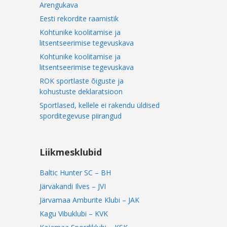
Arengukava
Eesti rekordite raamistik
Kohtunike koolitamise ja
litsentseerimise tegevuskava
Kohtunike koolitamise ja
litsentseerimise tegevuskava
ROK sportlaste õiguste ja
kohustuste deklaratsioon
Sportlased, kellele ei rakendu üldised
sporditegevuse piirangud
Liikmesklubid
Baltic Hunter SC – BH
Järvakandi Ilves – JVI
Järvamaa Amburite Klubi – JAK
Kagu Vibuklubi – KVK