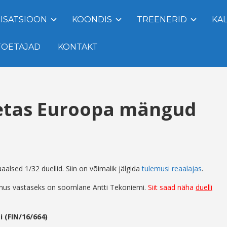
ISATSIOON
KOONDIS
TREENERID
KA
TOETAJAD
KONTAKT
petas Euroopa mängud
lsed 1/32 duellid. Siin on võimalik jälgida
tulemusi reaalajas
.
aanus vastaseks on soomlane Antti Tekoniemi.
Siit saad näha
duelli
 (FIN/16/664)