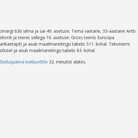
ppmargi 636 silma ja sai 49. asetuse. Tema vastane, 33-aastane Antti
rekordi ja teenis sellega 16. asetuse. Gross teenis Euroopa
ikaetapil) ja asub maailmareitingu tabelis 511. kohal. Tekoniemi
lusel ja asub maailmareitingu tabelis 63. kohal.
õistluspäeva kokkuvõtte
32. minutist alates.