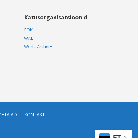
Katusorganisatsioonid
EOK
WAE
World Archery
OETAJAD
KONTAKT
ET