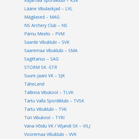
Kajamaa Spordiklubi – KSK
Lääne Vibulaskjad – LVL
Mägilased – MAG
NS Archery Club – NS
Pärnu Meelis – PVM
Saarde Vibuklubi – SVK
Saaremaa Vibuklubi – SMA
Sagittarius – SAG
STORM SK -STR
Suure-Jaani VK – SJK
TäheLend
Tallinna Vibukool – TLVK
Tartu Valla Spordiklubi – TVSK
Tartu Vibuklubi – TVK
Türi Vibukool – TYRI
Vana-Võidu VK / Viljandi SK – VILJ
Vooremaa Vibuklubi – VVK