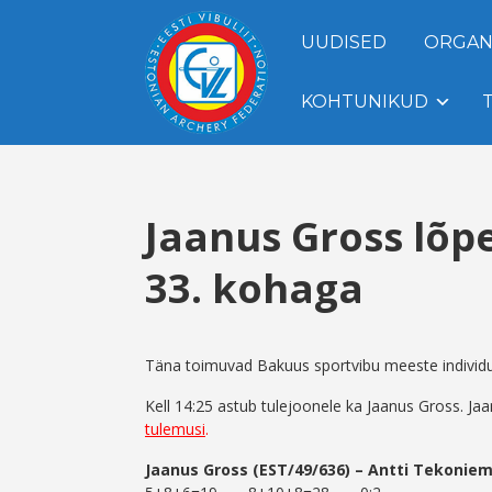
UUDISED
ORGAN
KOHTUNIKUD
Jaanus Gross lõ
33. kohaga
Täna toimuvad Bakuus sportvibu meeste individuaa
Kell 14:25 astub tulejoonele ka Jaanus Gross. J
tulemusi
.
Jaanus Gross (EST/49/636) – Antti Tekoniemi