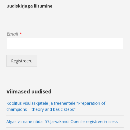
Uudiskirjaga liitumine
*
Email
*
E
m
a
i
l
Registreeru
E
m
a
i
l
Viimased uudised
Koolitus vibulaskjatele ja treeneritele “Preparation of
champions – theory and basic steps”
Algas viimane nädal 57.Järvakandi Openile registreerimiseks