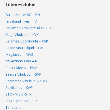
Liikmesklubid
Baltic Hunter SC – BH
Järvakandi Ilves – JVI
Järvamaa Amburite Klubi – JAK
Kagu Vibuklubi – KVK
Kajamaa Spordiklubi – KSK
Lääne Vibulaskjad – LVL
Mägilased – MAG
NS Archery Club – NS
Pärnu Meelis – PVM
Saarde Vibuklubi – SVK
Saaremaa Vibuklubi – SMA
Sagittarius – SAG
STORM SK -STR
Suure-Jaani VK – SJK
TäheLend