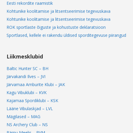
Eesti rekordite raamistik
Kohtunike koolitamise ja litsentseerimise tegevuskava
Kohtunike koolitamise ja litsentseerimise tegevuskava
ROK sportlaste õiguste ja kohustuste deklaratsioon
Sportlased, kellele ei rakendu üldised sporditegevuse piirangud
Liikmesklubid
Baltic Hunter SC – BH
Järvakandi Ilves – JVI
Järvamaa Amburite Klubi – JAK
Kagu Vibuklubi – KVK
Kajamaa Spordiklubi – KSK
Lääne Vibulaskjad – LVL
Mägilased – MAG
NS Archery Club – NS
Pärnu Meelis – PVM