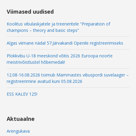
l
E
Viimased uudised
m
a
Koolitus vibulaskjatele ja treeneritele “Preparation of
i
champions – theory and basic steps”
l
Algas viimane nädal 57.Järvakandi Openile registreerimiseks
Plokkvibu U-18 meeskond võitis 2026 Euroopa noorte
meistrivõistlustel hõbemedali!
12.08-16.08.2026 toimub Mammastes vibuspordi suvelaager –
registreerimine avatud kuni 05.08.2026
ESS KALEV 125!
Aktuaalne
Arengukava