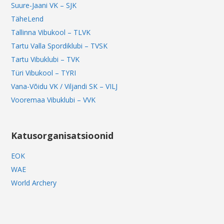
Suure-Jaani VK – SJK
TäheLend
Tallinna Vibukool – TLVK
Tartu Valla Spordiklubi – TVSK
Tartu Vibuklubi – TVK
Türi Vibukool – TYRI
Vana-Võidu VK / Viljandi SK – VILJ
Vooremaa Vibuklubi – VVK
Katusorganisatsioonid
EOK
WAE
World Archery