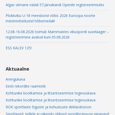
Algas viimane nädal 57.Järvakandi Openile registreerimiseks
Plokkvibu U-18 meeskond võitis 2026 Euroopa noorte
meistrivõistlustel hõbemedali!
12.08-16.08.2026 toimub Mammastes vibuspordi suvelaager –
registreerimine avatud kuni 05.08.2026
ESS KALEV 125!
Aktuaalne
Arengukava
Eesti rekordite raamistik
Kohtunike koolitamise ja litsentseerimise tegevuskava
Kohtunike koolitamise ja litsentseerimise tegevuskava
ROK sportlaste õiguste ja kohustuste deklaratsioon
Sportlased, kellele ei rakendu üldised sporditegevuse piirangud