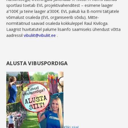
sportlasi toetab EVL projektivahenditest – esimene laager
a’100€ ja teine laager a’300€. EVL pakub ka B-normi täitjatele
võimalust osaleda (EVL organiseerib sõidu). Mitte-
normitäitnud saavad osaleda kokkuleppel Raul Kiviloga.
Laagrist huvitatutel palume lisainfo saamiseks ühendust võtta
aadressil
vibuliit@vibuliit.ee
.
ALUSTA VIBUSPORDIGA
Kliki siia!