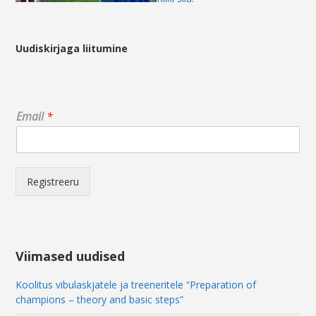
Uudiskirjaga liitumine
E
Email
*
m
a
i
l
*
Registreeru
E
m
a
i
l
Viimased uudised
Koolitus vibulaskjatele ja treeneritele “Preparation of
champions – theory and basic steps”