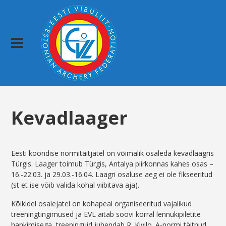
Kevadlaager
Eesti koondise normitäitjatel on võimalik osaleda kevadlaagris
Türgis. Laager toimub Türgis, Antalya piirkonnas kahes osas –
16.-22.03. ja 29.03.-16.04. Laagri osaluse aeg ei ole fikseeritud
(st et ise võib valida kohal viibitava aja).
Kõikidel osalejatel on kohapeal organiseeritud vajalikud
treeningtingimused ja EVL aitab soovi korral lennukipiletite
hankimisega, treeninguid juhendab R. Kivilo. A-normi täitnud