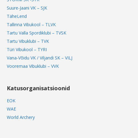
Suure-Jaani VK – SJK
TäheLend
Tallinna Vibukool – TLVK
Tartu Valla Spordiklubi – TVSK
Tartu Vibuklubi – TVK
Türi Vibukool – TYRI
Vana-Võidu VK / Viljandi SK – VILJ
Vooremaa Vibuklubi – VVK
Katusorganisatsioonid
EOK
WAE
World Archery