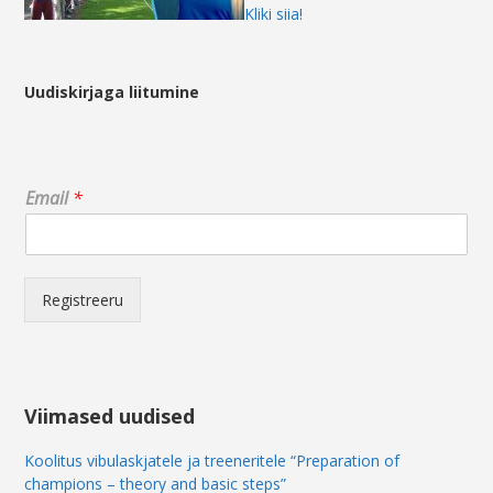
Kliki siia!
Uudiskirjaga liitumine
E
Email
*
m
a
i
l
E
Registreeru
m
a
i
l
E
Viimased uudised
m
a
Koolitus vibulaskjatele ja treeneritele “Preparation of
i
champions – theory and basic steps”