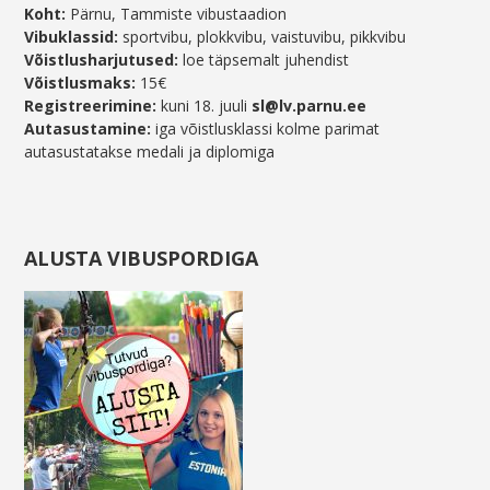
Koht:
Pärnu, Tammiste vibustaadion
Vibuklassid:
sportvibu, plokkvibu, vaistuvibu, pikkvibu
Võistlusharjutused:
loe täpsemalt juhendist
Võistlusmaks:
15€
Registreerimine:
kuni 18. juuli
sl@lv.parnu.ee
Autasustamine:
iga võistlusklassi kolme parimat
autasustatakse medali ja diplomiga
ALUSTA VIBUSPORDIGA