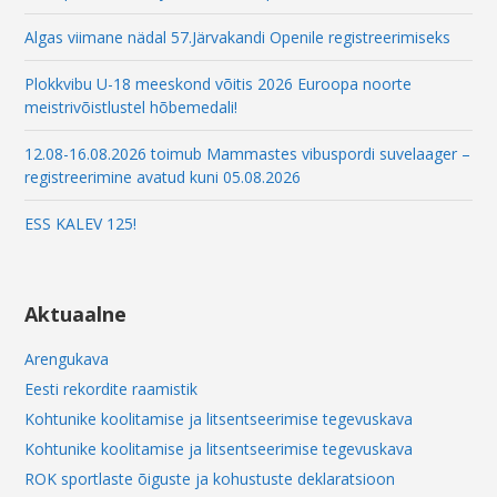
l
Algas viimane nädal 57.Järvakandi Openile registreerimiseks
Plokkvibu U-18 meeskond võitis 2026 Euroopa noorte
meistrivõistlustel hõbemedali!
12.08-16.08.2026 toimub Mammastes vibuspordi suvelaager –
registreerimine avatud kuni 05.08.2026
ESS KALEV 125!
Aktuaalne
Arengukava
Eesti rekordite raamistik
Kohtunike koolitamise ja litsentseerimise tegevuskava
Kohtunike koolitamise ja litsentseerimise tegevuskava
ROK sportlaste õiguste ja kohustuste deklaratsioon