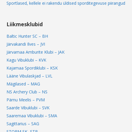
Sportlased, kellele ei rakendu üldised sporditegevuse piirangud
Liikmesklubid
Baltic Hunter SC – BH
Järvakandi Ilves – JVI
Järvamaa Amburite Klubi – JAK
Kagu Vibuklubi – KVK
Kajamaa Spordiklubi – KSK
Lääne Vibulaskjad – LVL
Mägilased – MAG
NS Archery Club – NS
Pärnu Meelis – PVM
Saarde Vibuklubi – SVK
Saaremaa Vibuklubi – SMA
Sagittarius – SAG
STORM SK -STR