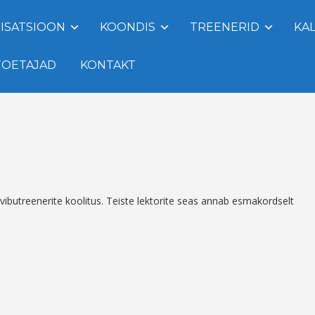
ISATSIOON
KOONDIS
TREENERID
KA
TOETAJAD
KONTAKT
e
vibutreenerite koolitus. Teiste lektorite seas annab esmakordselt