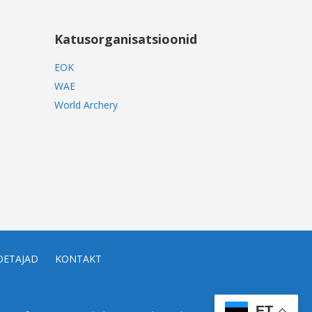
Katusorganisatsioonid
EOK
WAE
World Archery
OETAJAD
KONTAKT
ET