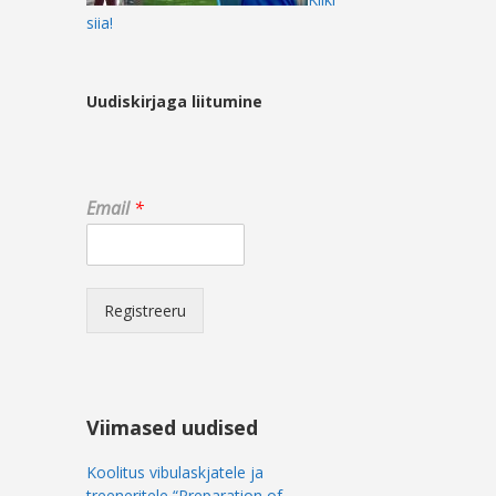
siia!
Uudiskirjaga liitumine
E
Email
*
m
a
i
l
E
Registreeru
m
a
i
l
E
Viimased uudised
m
a
Koolitus vibulaskjatele ja
i
treeneritele “Preparation of