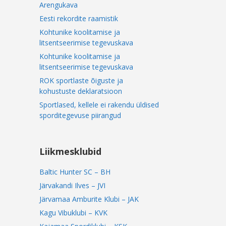
Arengukava
Eesti rekordite raamistik
Kohtunike koolitamise ja
litsentseerimise tegevuskava
Kohtunike koolitamise ja
litsentseerimise tegevuskava
ROK sportlaste õiguste ja
kohustuste deklaratsioon
Sportlased, kellele ei rakendu üldised
sporditegevuse piirangud
Liikmesklubid
Baltic Hunter SC – BH
Järvakandi Ilves – JVI
Järvamaa Amburite Klubi – JAK
Kagu Vibuklubi – KVK