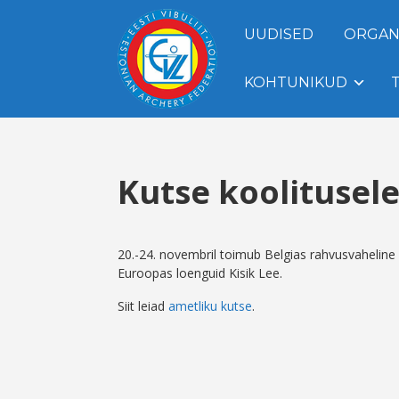
UUDISED
ORGAN
KOHTUNIKUD
Kutse koolitusel
20.-24. novembril toimub Belgias rahvusvaheline 
Euroopas loenguid Kisik Lee.
Siit leiad
ametliku kutse
.