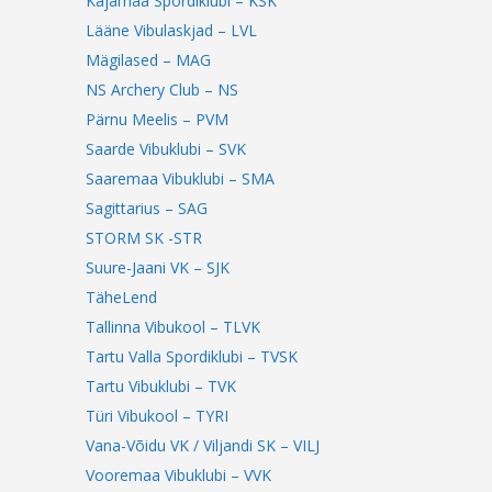
Kajamaa Spordiklubi – KSK
Lääne Vibulaskjad – LVL
Mägilased – MAG
NS Archery Club – NS
Pärnu Meelis – PVM
Saarde Vibuklubi – SVK
Saaremaa Vibuklubi – SMA
Sagittarius – SAG
STORM SK -STR
Suure-Jaani VK – SJK
TäheLend
Tallinna Vibukool – TLVK
Tartu Valla Spordiklubi – TVSK
Tartu Vibuklubi – TVK
Türi Vibukool – TYRI
Vana-Võidu VK / Viljandi SK – VILJ
Vooremaa Vibuklubi – VVK