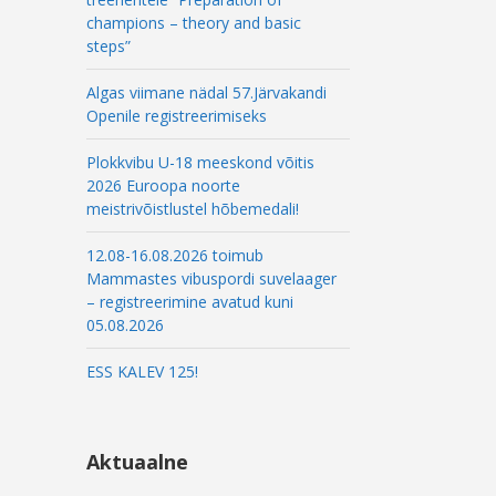
l
champions – theory and basic
steps”
Algas viimane nädal 57.Järvakandi
Openile registreerimiseks
Plokkvibu U-18 meeskond võitis
2026 Euroopa noorte
meistrivõistlustel hõbemedali!
12.08-16.08.2026 toimub
Mammastes vibuspordi suvelaager
– registreerimine avatud kuni
05.08.2026
ESS KALEV 125!
Aktuaalne