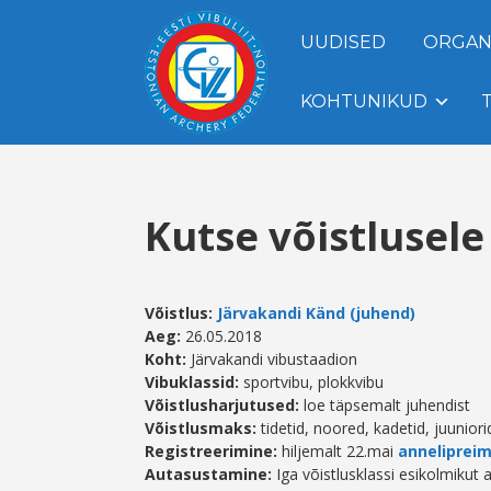
UUDISED
ORGAN
KOHTUNIKUD
Kutse võistlusel
Võistlus:
Järvakandi Känd (juhend)
Aeg
:
26.05.2018
Koht:
Järvakandi vibustaadion
Vibuklassid:
sportvibu, plokkvibu
Võistlusharjutused:
loe täpsemalt juhendist
Võistlusmaks:
tidetid, noored, kadetid, juunio
Registreerimine:
hiljemalt 22.mai
anneliprei
Autasustamine:
Iga võistlusklassi esikolmikut