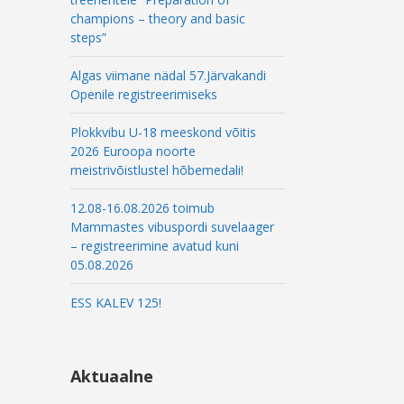
l
champions – theory and basic
steps”
Algas viimane nädal 57.Järvakandi
Openile registreerimiseks
Plokkvibu U-18 meeskond võitis
2026 Euroopa noorte
meistrivõistlustel hõbemedali!
12.08-16.08.2026 toimub
Mammastes vibuspordi suvelaager
– registreerimine avatud kuni
05.08.2026
ESS KALEV 125!
Aktuaalne