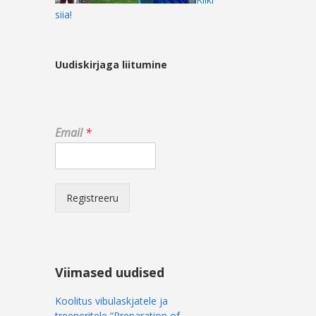
siia!
Uudiskirjaga liitumine
E
Email
*
m
a
i
l
E
Registreeru
m
a
i
l
E
Viimased uudised
m
a
Koolitus vibulaskjatele ja
i
treeneritele “Preparation of