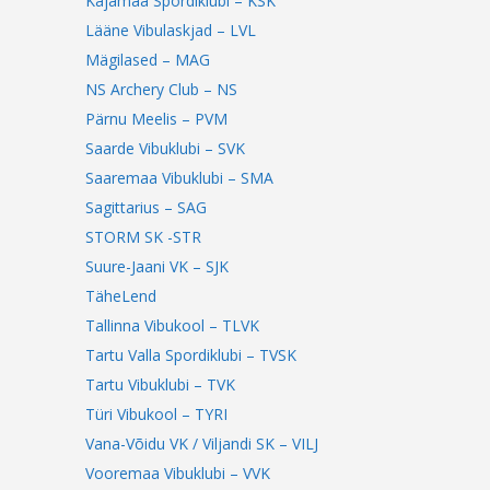
Kajamaa Spordiklubi – KSK
Lääne Vibulaskjad – LVL
Mägilased – MAG
NS Archery Club – NS
Pärnu Meelis – PVM
Saarde Vibuklubi – SVK
Saaremaa Vibuklubi – SMA
Sagittarius – SAG
STORM SK -STR
Suure-Jaani VK – SJK
TäheLend
Tallinna Vibukool – TLVK
Tartu Valla Spordiklubi – TVSK
Tartu Vibuklubi – TVK
Türi Vibukool – TYRI
Vana-Võidu VK / Viljandi SK – VILJ
Vooremaa Vibuklubi – VVK