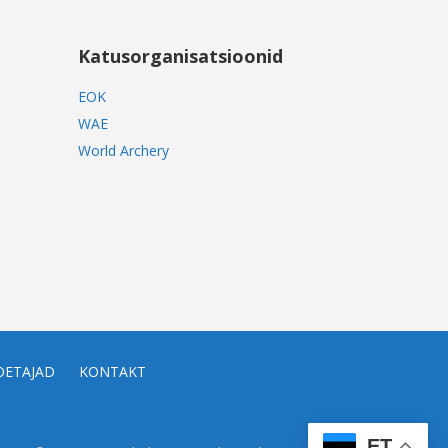
Katusorganisatsioonid
EOK
WAE
World Archery
OETAJAD
KONTAKT
ET