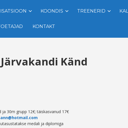
ISATSIOON
KOONDIS
TREENERID
KA
TOETAJAD
KONTAKT
e Järvakandi Känd
rid ja 30m grupp 12€; täiskasvanud 17€
mann@hotmail.com
 autasustatakse medali ja diplomiga