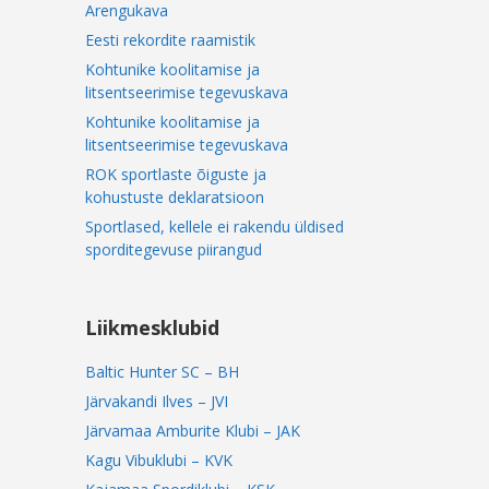
Arengukava
Eesti rekordite raamistik
Kohtunike koolitamise ja
litsentseerimise tegevuskava
Kohtunike koolitamise ja
litsentseerimise tegevuskava
ROK sportlaste õiguste ja
kohustuste deklaratsioon
Sportlased, kellele ei rakendu üldised
sporditegevuse piirangud
Liikmesklubid
Baltic Hunter SC – BH
Järvakandi Ilves – JVI
Järvamaa Amburite Klubi – JAK
Kagu Vibuklubi – KVK