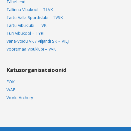
TäheLend
Tallinna Vibukool – TLVK
Tartu Valla Spordiklubi – TVSK
Tartu Vibuklubi – TVK
Türi Vibukool – TYRI
Vana-Võidu VK / Viljandi SK – VILJ
Vooremaa Vibuklubi – VVK
Katusorganisatsioonid
EOK
WAE
World Archery