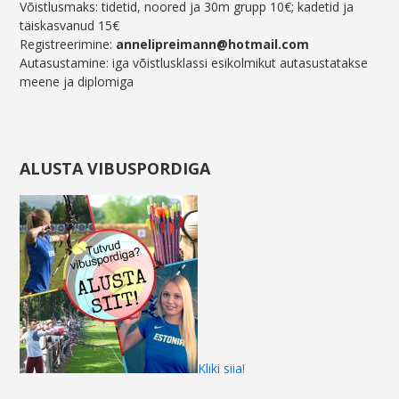
Võistlusmaks: tidetid, noored ja 30m grupp 10€; kadetid ja
täiskasvanud 15€
Registreerimine:
annelipreimann@hotmail.com
Autasustamine: iga võistlusklassi esikolmikut autasustatakse
meene ja diplomiga
ALUSTA VIBUSPORDIGA
Kliki siia!