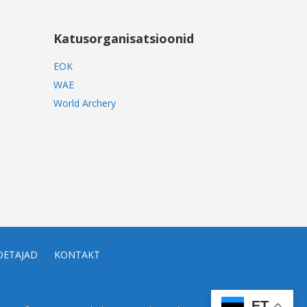
Katusorganisatsioonid
EOK
WAE
World Archery
OETAJAD
KONTAKT
ET