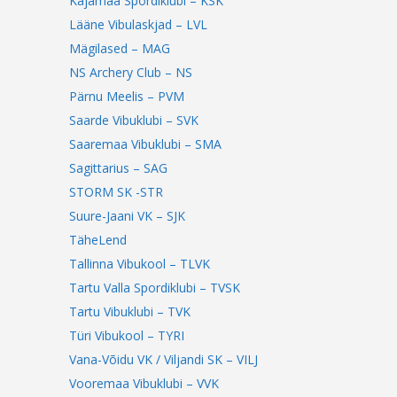
Kajamaa Spordiklubi – KSK
Lääne Vibulaskjad – LVL
Mägilased – MAG
NS Archery Club – NS
Pärnu Meelis – PVM
Saarde Vibuklubi – SVK
Saaremaa Vibuklubi – SMA
Sagittarius – SAG
STORM SK -STR
Suure-Jaani VK – SJK
TäheLend
Tallinna Vibukool – TLVK
Tartu Valla Spordiklubi – TVSK
Tartu Vibuklubi – TVK
Türi Vibukool – TYRI
Vana-Võidu VK / Viljandi SK – VILJ
Vooremaa Vibuklubi – VVK