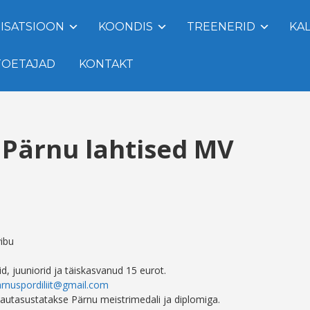
ISATSIOON
KOONDIS
TREENERID
KA
TOETAJAD
KONTAKT
e Pärnu lahtised MV
vibu
id, juuniorid ja täiskasvanud 15 eurot.
rnuspordiliit@gmail.com
t autasustatakse Pärnu meistrimedali ja diplomiga.