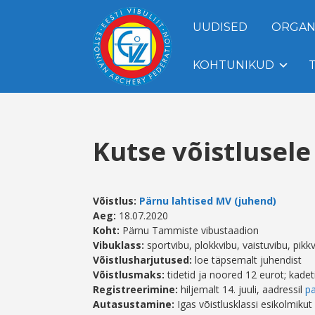
UUDISED
ORGAN
KOHTUNIKUD
Kutse võistlusel
Võistlus:
Pärnu lahtised MV (juhend)
Aeg:
18.07.2020
Koht:
Pärnu Tammiste vibustaadion
Vibuklass:
sportvibu, plokkvibu, vaistuvibu, pikk
Võistlusharjutused:
loe täpsemalt juhendist
Võistlusmaks:
tidetid ja noored 12 eurot; kadet
Registreerimine:
hiljemalt 14. juuli, aadressil
pa
Autasustamine:
Igas võistlusklassi esikolmiku