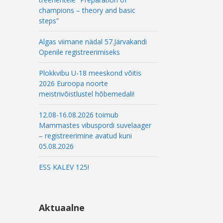
l
champions – theory and basic
steps”
Algas viimane nädal 57.Järvakandi
Openile registreerimiseks
Plokkvibu U-18 meeskond võitis
2026 Euroopa noorte
meistrivõistlustel hõbemedali!
12.08-16.08.2026 toimub
Mammastes vibuspordi suvelaager
– registreerimine avatud kuni
05.08.2026
ESS KALEV 125!
Aktuaalne