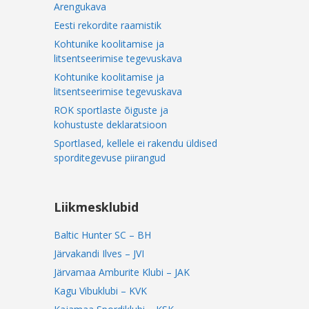
Arengukava
Eesti rekordite raamistik
Kohtunike koolitamise ja
litsentseerimise tegevuskava
Kohtunike koolitamise ja
litsentseerimise tegevuskava
ROK sportlaste õiguste ja
kohustuste deklaratsioon
Sportlased, kellele ei rakendu üldised
sporditegevuse piirangud
Liikmesklubid
Baltic Hunter SC – BH
Järvakandi Ilves – JVI
Järvamaa Amburite Klubi – JAK
Kagu Vibuklubi – KVK