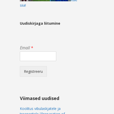
siia!
Uudiskirjaga liitumine
E
Email
*
m
a
i
l
E
Registreeru
m
a
i
l
E
Viimased uudised
m
a
Koolitus vibulaskjatele ja
i
treeneritele “Preparation of