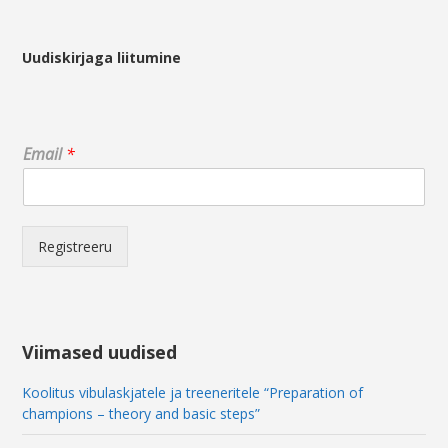
Uudiskirjaga liitumine
E
Email
*
m
a
i
l
E
Registreeru
m
a
i
l
E
Viimased uudised
m
a
Koolitus vibulaskjatele ja treeneritele “Preparation of
i
champions – theory and basic steps”
l