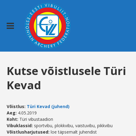
Kutse võistlusele Türi
Kevad
Võistlus:
Türi Kevad (juhend)
Aeg
:
4.05.2019
Koht:
Türi vibustaadion
Vibuklassid:
sportvibu, plokkvibu, vaistuvibu, pikkvibu
Võistlusharjutused:
loe täpsemalt juhendist