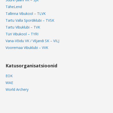
TäheLend
Tallinna Vibukool – TLVK
Tartu Valla Spordiklubi – TVSK
Tartu Vibuklubi – TVK
Türi Vibukool – TYRI
Vana-Võidu VK / Viljandi SK – VILJ
Vooremaa Vibuklubi – VVK
Katusorganisatsioonid
EOK
WAE
World Archery