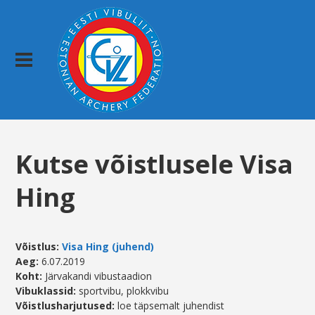
Kutse võistlusele Visa
Hing
Võistlus:
Visa Hing (juhend)
Aeg
:
6.07.2019
Koht:
Järvakandi vibustaadion
Vibuklassid:
sportvibu, plokkvibu
Võistlusharjutused:
loe täpsemalt juhendist