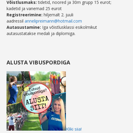
Võistlusmaks:
tidetid, noored ja 30m grupp 15 eurot;
kadetid ja vanemad 25 eurot
Registreerimine:
hiljemalt 2. juuli
aadressil
annelipreimann@hotmail.com
Autasustamine:
Iga võistlusklassi esikolmikut
autasustatakse medali ja diplomiga.
ALUSTA VIBUSPORDIGA
Kliki siia!