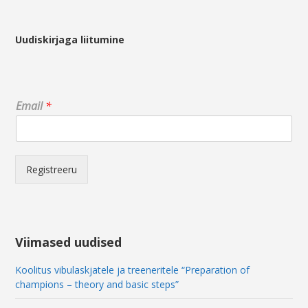
Uudiskirjaga liitumine
*
Email
*
*
E
m
a
i
Registreeru
l
Viimased uudised
Koolitus vibulaskjatele ja treeneritele “Preparation of
champions – theory and basic steps”