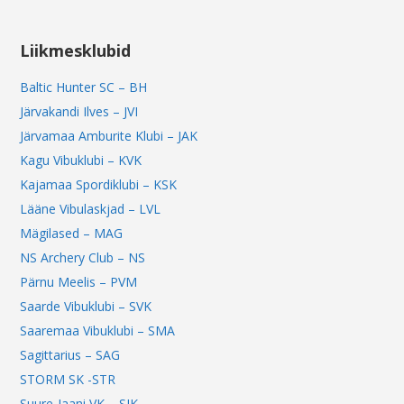
Liikmesklubid
Baltic Hunter SC – BH
Järvakandi Ilves – JVI
Järvamaa Amburite Klubi – JAK
Kagu Vibuklubi – KVK
Kajamaa Spordiklubi – KSK
Lääne Vibulaskjad – LVL
Mägilased – MAG
NS Archery Club – NS
Pärnu Meelis – PVM
Saarde Vibuklubi – SVK
Saaremaa Vibuklubi – SMA
Sagittarius – SAG
STORM SK -STR
Suure-Jaani VK – SJK