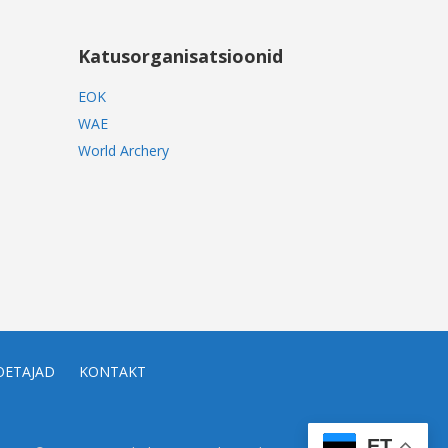
Katusorganisatsioonid
EOK
WAE
World Archery
OETAJAD
KONTAKT
ET