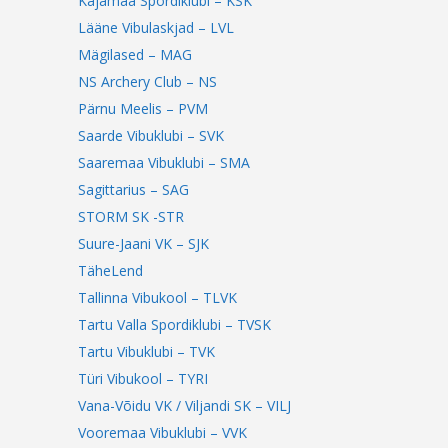
Kajamaa Spordiklubi – KSK
Lääne Vibulaskjad – LVL
Mägilased – MAG
NS Archery Club – NS
Pärnu Meelis – PVM
Saarde Vibuklubi – SVK
Saaremaa Vibuklubi – SMA
Sagittarius – SAG
STORM SK -STR
Suure-Jaani VK – SJK
TäheLend
Tallinna Vibukool – TLVK
Tartu Valla Spordiklubi – TVSK
Tartu Vibuklubi – TVK
Türi Vibukool – TYRI
Vana-Võidu VK / Viljandi SK – VILJ
Vooremaa Vibuklubi – VVK