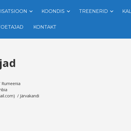
ISATSIOON
KOONDIS
TREENERID
KA
TOETAJAD
KONTAKT
jad
e / Rumeenia
umbia
ail.com) / Järvakandi