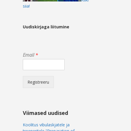
siia!
Uudiskirjaga liitumine
E
Email
*
m
a
i
l
*
Registreeru
E
m
a
i
l
Viimased uudised
Koolitus vibulaskjatele ja
treeneritele “Preparation of