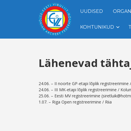
UUDISED
ORGAN
KOHTUNIKUD
Lähenevad tähta
24.06. – II noorte GP-etapi lõplik registreerimin
24.06. – III MK-etapi lõplik registreerimine / Kol
25.06. – Eesti MV registreerimine (siretluik@hotm
1.07. – Riga Open registreerimine / Riia