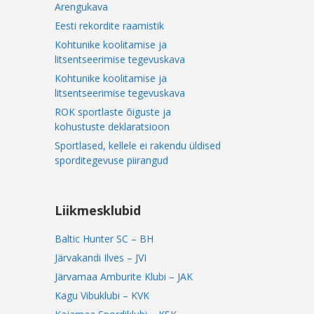
Arengukava
Eesti rekordite raamistik
Kohtunike koolitamise ja
litsentseerimise tegevuskava
Kohtunike koolitamise ja
litsentseerimise tegevuskava
ROK sportlaste õiguste ja
kohustuste deklaratsioon
Sportlased, kellele ei rakendu üldised
sporditegevuse piirangud
Liikmesklubid
Baltic Hunter SC – BH
Järvakandi Ilves – JVI
Järvamaa Amburite Klubi – JAK
Kagu Vibuklubi – KVK