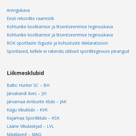
Arengukava
Eesti rekordite raamistik
Kohtunike koolitamise ja litsentseerimise tegevuskava
Kohtunike koolitamise ja litsentseerimise tegevuskava
ROK sportlaste õiguste ja kohustuste deklaratsioon
Sportlased, kellele ei rakendu üldised sporditegevuse piirangud
Liikmesklubid
Baltic Hunter SC – BH
Järvakandi Ilves – JVI
Järvamaa Amburite Klubi – JAK
Kagu Vibuklubi – KVK
Kajamaa Spordiklubi – KSK
Lääne Vibulaskjad – LVL
Mägilased – MAG