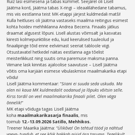
Ruiz lasi esimesena ja tabas kümmet. Seejärel oli Lisell
Jäätma kord, Jäätma tabas X-ringi – ideaalilähedane tabamus,
mis viis eestlanna teist MK-etappi järjest kuldmedali matši!
Kulla heitluses oli Jäätma vastaseks maailma reitingus esimest
kohta hoidev mehhiklanna Andrea Becerra. Finaalis jätkus
draamat algusest lõpuni. Lisell alustas võimsalt ja kasvatas
kiiresti kolmepunktilise edu, kuid keerulised tuuleolud ja
finaalipinge tõid enne eelviimast seeriat tabloole viigi.
Otsustavatel hetkedel näitas eestlanna aga tõelist
meisterlikkust ning suutis oma paremuse maksma panna.
Viimane lask kinnitas ajaloolise saavutuse – Lisell Jäätma
võitis oma karjääri esimese vibulaskmise maailmakarika etapi
võidu!
Lisell Jäätma kommentaar: “
Siiani ei suuda seda uskuda. Ma
olen nii kaua MK kuldmedalit oodanud ja lõpuks võitsin selle.
Kirss tordil on veel maailmakarika finaali pilet. Olen väga
õnnelik!
“
MK etapi võiduga tagas Lisell Jäätma
koha
maailmakarikasarja finaalis
, mis
toimub
12.-13.09.2026 Satillo, Mehhikos.
Treener Maarika Jäätma:
“Ülikõva! On tehtud tööd ja nähtud
vaeva- tundub, et see kõik hakkab nüüd ära tasuma. Tegelikult