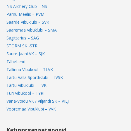
NS Archery Club – NS
Pärnu Meelis – PVM
Saarde Vibuklubi – SVK
Saaremaa Vibuklubi – SMA
Sagittarius – SAG
STORM SK -STR
Suure-Jaani VK – SJK
TäheLend
Tallinna Vibukool – TLVK
Tartu Valla Spordiklubi – TVSK
Tartu Vibuklubi – TVK
Türi Vibukool – TYRI
Vana-Võidu VK / Viljandi SK – VILJ
Vooremaa Vibuklubi – VVK
Katusorganisatsioonid