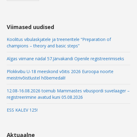
m
a
i
l
Viimased uudised
Koolitus vibulaskjatele ja treeneritele “Preparation of
champions – theory and basic steps”
Algas viimane nädal 57.Järvakandi Openile registreerimiseks
Plokkvibu U-18 meeskond võitis 2026 Euroopa noorte
meistrivõistlustel hõbemedali!
12.08-16.08.2026 toimub Mammastes vibuspordi suvelaager –
registreerimine avatud kuni 05.08.2026
ESS KALEV 125!
Aktuaalne