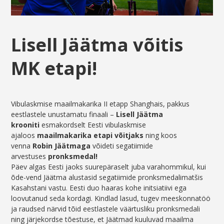
Lisell Jäätma võitis
MK etapi!
Vibulaskmise maailmakarika II etapp Shanghais, pakkus
eestlastele unustamatu finaali –
Lisell Jäätma
krooniti
esmakordselt Eesti vibulaskmise
ajaloos
maailmakarika etapi võitjaks
ning koos
venna
Robin Jäätmaga
võideti segatiimide
arvestuses
pronksmedal!
Päev algas Eesti jaoks suurepäraselt juba varahommikul, kui
õde-vend Jäätma alustasid segatiimide pronksmedalimatšis
Kasahstani vastu. Eesti duo haaras kohe initsiatiivi ega
loovutanud seda kordagi. Kindlad lasud, tugev meeskonnatöö
ja raudsed närvid tõid eestlastele väärtusliku pronksmedali
ning järjekordse tõestuse, et Jäätmad kuuluvad maailma