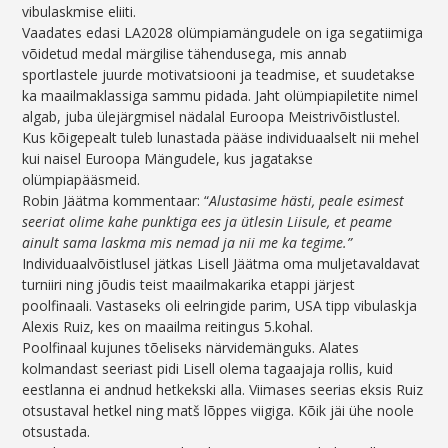
vibulaskmise eliiti.
Vaadates edasi LA2028 olümpiamängudele on iga segatiimiga
võidetud medal märgilise tähendusega, mis annab
sportlastele juurde motivatsiooni ja teadmise, et suudetakse
ka maailmaklassiga sammu pidada. Jaht olümpiapiletite nimel
algab, juba ülejärgmisel nädalal Euroopa Meistrivõistlustel.
Kus kõigepealt tuleb lunastada pääse individuaalselt nii mehel
kui naisel Euroopa Mängudele, kus jagatakse
olümpiapääsmeid.
Robin Jäätma kommentaar: “
Alustasime hästi, peale esimest
seeriat olime kahe punktiga ees ja ütlesin Liisule, et peame
ainult sama laskma mis nemad ja nii me ka tegime.”
Individuaalvõistlusel jätkas Lisell Jäätma oma muljetavaldavat
turniiri ning jõudis teist maailmakarika etappi järjest
poolfinaali. Vastaseks oli eelringide parim, USA tipp vibulaskja
Alexis Ruiz, kes on maailma reitingus 5.kohal.
Poolfinaal kujunes tõeliseks närvidemänguks. Alates
kolmandast seeriast pidi Lisell olema tagaajaja rollis, kuid
eestlanna ei andnud hetkekski alla. Viimases seerias eksis Ruiz
otsustaval hetkel ning matš lõppes viigiga. Kõik jäi ühe noole
otsustada.