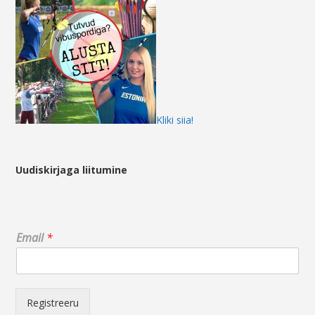
Kliki siia!
Uudiskirjaga liitumine
E
Email
*
m
a
i
l
*
Registreeru
E