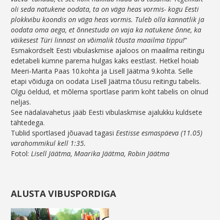
oli seda natukene oodata, ta on väga heas vormis- kogu Eesti
plokkvibu koondis on väga heas vormis. Tuleb olla kannatlik ja
oodata oma aega, et õnnestuda on vaja ka natukene õnne, ka
väikesest Türi linnast on võimalik tõusta maailma tippu!
“
Esmakordselt Eesti vibulaskmise ajaloos on maailma reitingu
edetabeli kümne parema hulgas kaks eestlast. Hetkel hoiab
Meeri-Marita Paas 10.kohta ja Lisell Jäätma 9.kohta. Selle
etapi võiduga on oodata Lisell Jäätma tõusu reitingu tabelis.
Olgu öeldud, et mõlema sportlase parim koht tabelis on olnud
neljas.
See nädalavahetus jääb Eesti vibulaskmise ajalukku kuldsete
tähtedega.
Tublid sportlased jõuavad tagasi
Eestisse esmaspäeva (11.05)
varahommikul kell 1:35.
Fotol:
Lisell Jäätma, Maarika Jäätma, Robin Jäätma
ALUSTA VIBUSPORDIGA