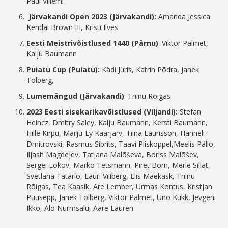
Paul Villemi
Järvakandi Open 2023 (Järvakandi):
Amanda Jessica
Kendal Brown III, Kristi Ilves
Eesti Meistrivõistlused 1440 (Pärnu)
: Viktor Palmet,
Kalju Baumann
Puiatu Cup (Puiatu):
Kädi Jüris, Katrin Põdra, Janek
Tolberg,
Lumemängud (Järvakandi)
: Triinu Rõigas
2023 Eesti sisekarikavõistlused (Viljandi):
Stefan
Heincz, Dmitry Saley, Kalju Baumann, Kersti Baumann,
Hille Kirpu, Marju-Ly Kaarjärv, Tiina Laurisson, Hanneli
Dmitrovski, Rasmus Sibrits, Taavi Piiskoppel,Meelis Pällo,
Iljash Magdejev, Tatjana Malõševa, Boriss Malõšev,
Sergei Lõkov, Marko Tetsmann, Piret Born, Merle Sillat,
Svetlana Tatarlõ, Lauri Viliberg, Elis Mäekask, Triinu
Rõigas, Tea Kaasik, Are Lember, Urmas Kontus, Kristjan
Puusepp, Janek Tolberg, Viktor Palmet, Uno Kukk, Jevgeni
Ikko, Alo Nurmsalu, Aare Lauren