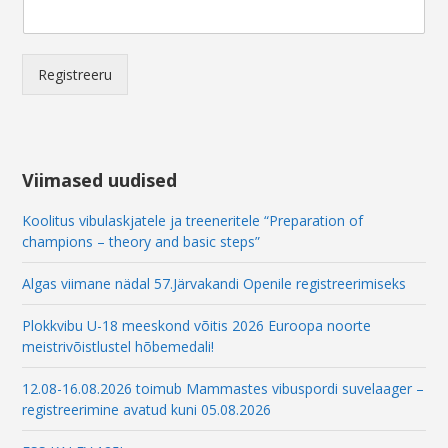
a
i
l
E
Registreeru
m
a
i
l
E
Viimased uudised
m
a
Koolitus vibulaskjatele ja treeneritele “Preparation of
i
champions – theory and basic steps”
l
Algas viimane nädal 57.Järvakandi Openile registreerimiseks
Plokkvibu U-18 meeskond võitis 2026 Euroopa noorte
meistrivõistlustel hõbemedali!
12.08-16.08.2026 toimub Mammastes vibuspordi suvelaager –
registreerimine avatud kuni 05.08.2026