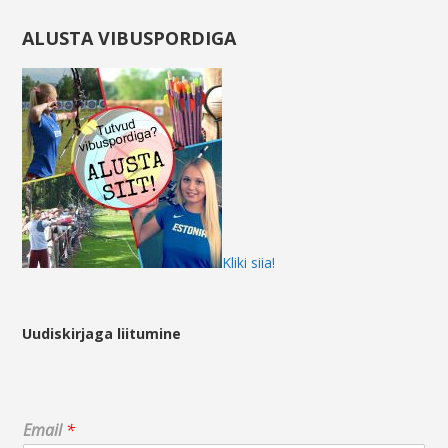
ALUSTA VIBUSPORDIGA
Kliki siia!
Uudiskirjaga liitumine
E
Email
*
m