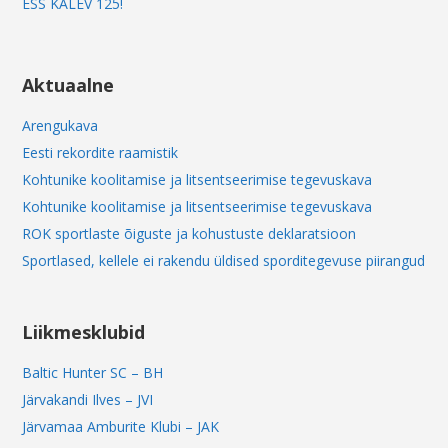
ESS KALEV 125!
Aktuaalne
Arengukava
Eesti rekordite raamistik
Kohtunike koolitamise ja litsentseerimise tegevuskava
Kohtunike koolitamise ja litsentseerimise tegevuskava
ROK sportlaste õiguste ja kohustuste deklaratsioon
Sportlased, kellele ei rakendu üldised sporditegevuse piirangud
Liikmesklubid
Baltic Hunter SC – BH
Järvakandi Ilves – JVI
Järvamaa Amburite Klubi – JAK