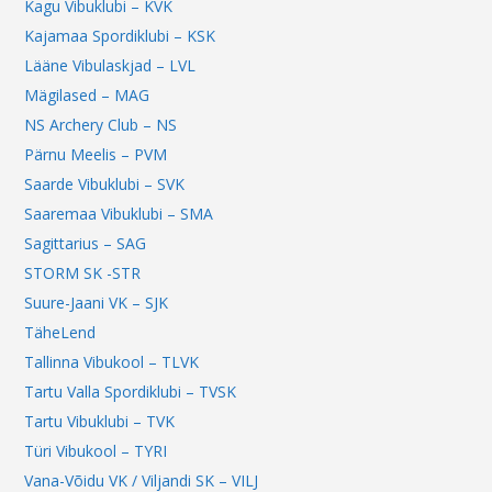
Kagu Vibuklubi – KVK
Kajamaa Spordiklubi – KSK
Lääne Vibulaskjad – LVL
Mägilased – MAG
NS Archery Club – NS
Pärnu Meelis – PVM
Saarde Vibuklubi – SVK
Saaremaa Vibuklubi – SMA
Sagittarius – SAG
STORM SK -STR
Suure-Jaani VK – SJK
TäheLend
Tallinna Vibukool – TLVK
Tartu Valla Spordiklubi – TVSK
Tartu Vibuklubi – TVK
Türi Vibukool – TYRI
Vana-Võidu VK / Viljandi SK – VILJ