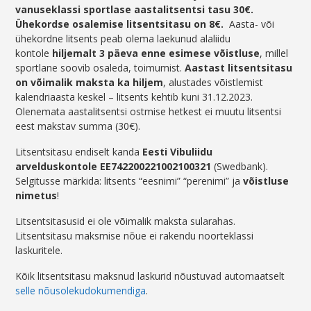
vanuseklassi sportlase aastalitsentsi tasu 30€.
Ühekordse osalemise litsentsitasu on 8€.
Aasta- või
ühekordne litsents peab olema laekunud alaliidu
kontole
hiljemalt 3 päeva enne esimese võistluse
, millel
sportlane soovib osaleda, toimumist.
Aastast litsentsitasu
on võimalik maksta ka hiljem
, alustades võistlemist
kalendriaasta keskel – litsents kehtib kuni 31.12.2023.
Olenemata aastalitsentsi ostmise hetkest ei muutu litsentsi
eest makstav summa (30€).
Litsentsitasu endiselt kanda
Eesti Vibuliidu
arvelduskontole EE742200221002100321
(Swedbank).
Selgitusse märkida: litsents “eesnimi” “perenimi” ja
võistluse
nimetus
!
Litsentsitasusid ei ole võimalik maksta sularahas.
Litsentsitasu maksmise nõue ei rakendu noorteklassi
laskuritele.
Kõik litsentsitasu maksnud laskurid nõustuvad automaatselt
selle nõusolekudokumendiga
.