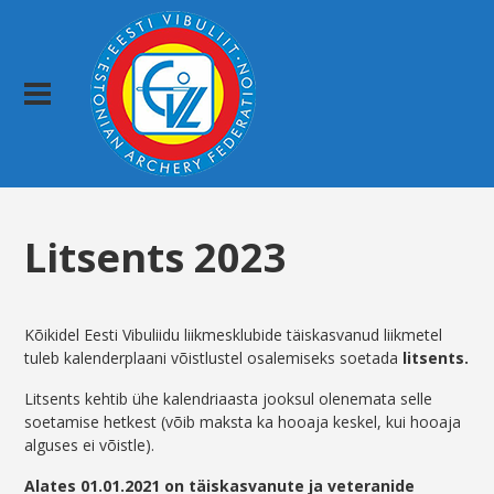
Litsents 2023
Kõikidel Eesti Vibuliidu liikmesklubide täiskasvanud liikmetel
tuleb kalenderplaani võistlustel osalemiseks soetada
litsents.
Litsents kehtib ühe kalendriaasta jooksul olenemata selle
soetamise hetkest (võib maksta ka hooaja keskel, kui hooaja
alguses ei võistle).
Alates 01.01.2021 on täiskasvanute ja veteranide