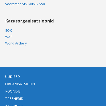
Vooremaa Vibuklubi – VVK
Katusorganisatsioonid
EOK
WAE
World Archery
UUDISED
ORGANISATSIOON
KOONDIS
TREENERID
KALENDER