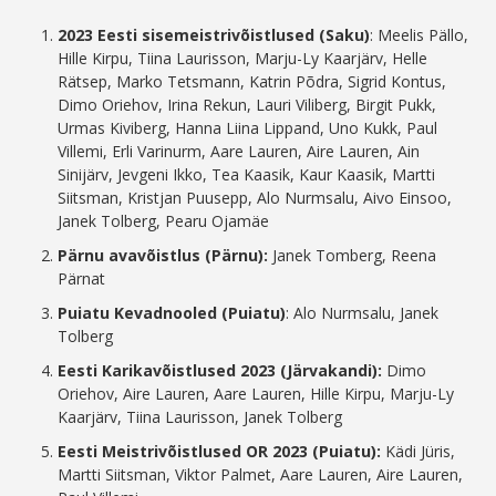
2023 Eesti sisemeistrivõistlused (Saku)
: Meelis Pällo,
Hille Kirpu, Tiina Laurisson, Marju-Ly Kaarjärv, Helle
Rätsep, Marko Tetsmann, Katrin Põdra, Sigrid Kontus,
Dimo Oriehov, Irina Rekun, Lauri Viliberg, Birgit Pukk,
Urmas Kiviberg, Hanna Liina Lippand, Uno Kukk, Paul
Villemi, Erli Varinurm, Aare Lauren, Aire Lauren, Ain
Sinijärv, Jevgeni Ikko, Tea Kaasik, Kaur Kaasik, Martti
Siitsman, Kristjan Puusepp, Alo Nurmsalu, Aivo Einsoo,
Janek Tolberg, Pearu Ojamäe
Pärnu avavõistlus (Pärnu):
Janek Tomberg, Reena
Pärnat
Puiatu Kevadnooled
(Puiatu)
: Alo Nurmsalu, Janek
Tolberg
Eesti Karikavõistlused 2023 (Järvakandi):
Dimo
Oriehov, Aire Lauren, Aare Lauren, Hille Kirpu, Marju-Ly
Kaarjärv, Tiina Laurisson, Janek Tolberg
Eesti Meistrivõistlused OR 2023 (Puiatu):
Kädi Jüris,
Martti Siitsman, Viktor Palmet, Aare Lauren, Aire Lauren,